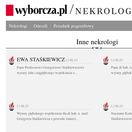
Nekrologi
Odeszli
Poradnik pogrzebowy
Inne nekrologi
EWA STAŚKIEWICZ
LUBLIN
LUBLIN
Panu Profesorowi Grzegorzowi Staśkiewiczowi
Panu dr hab. 
wyrazy żalu i najgłębszego współczucia z...
wyrazy głębok
LUBLIN
LUBLIN
Wyrazy głębokiego współczucia dla dr hab. n. med.
Naszemu Koled
Grzegorza Staśkiewicza z powodu śmierci...
Staśkiewiczowi