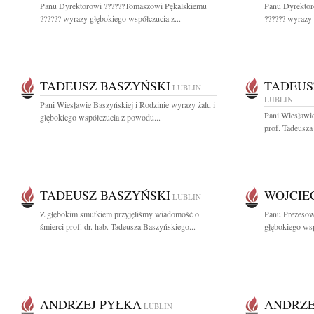
Panu Dyrektorowi ??????Tomaszowi Pękalskiemu
Panu Dyrektor
?????? wyrazy głębokiego współczucia z...
?????? wyrazy 
TADEUSZ BASZYŃSKI
TADEUS
LUBLIN
LUBLIN
Pani Wiesławie Baszyńskiej i Rodzinie wyrazy żalu i
Pani Wiesławi
głębokiego współczucia z powodu...
prof. Tadeusza
TADEUSZ BASZYŃSKI
WOJCIE
LUBLIN
Z głębokim smutkiem przyjęliśmy wiadomość o
Panu Prezeso
śmierci prof. dr. hab. Tadeusza Baszyńskiego...
głębokiego ws
ANDRZEJ PYŁKA
ANDRZE
LUBLIN