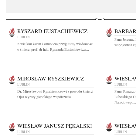
RYSZARD EUSTACHIEWICZ
BARBAR
LUBLIN
Panu Jerzemu 
Z wielkim żalem i smutkiem przyjęliśmy wiadomość
współczucia z 
o śmierci prof. dr hab. Ryszarda Eustachiewicza...
MIROSŁAW RYSZKIEWICZ
WIESŁA
LUBLIN
LUBLIN
Dr. Mirosławowi Ryszkiewiczowi z powodu śmierci
Panu Tomaszo
Ojca wyrazy głębokiego współczucia...
Lubelskiego O
Narodowego...
WIESŁAW JANUSZ PĘKALSKI
WIESŁA
LUBLIN
LUBLIN