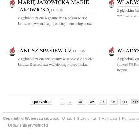
MARIĘ JAKOWICKĄ MARIĘ
WŁADY
JAKOWICKĄ
LUBLIN
Z głębokim ża
??? Prof. dra 
Z głębokim żalem żegnamy Panią doktor Marię
Jakowicką wspaniałego pediatrę i hematologa oraz...
JANUSZ SPASIEWICZ
WŁADY
LUBLIN
Z głębokim żalem przyjęliśmy wiadomość o śmierci
Z głębokim sm
Janusza Spasiewicza wieloletniego pracownika...
śmierci ??? Pr
byłego...
« poprzednie
1
...
307
308
309
310
311
312
Copyright © Wyborcza sp. z o.o.
O nas
Staże u nas
Reklama
Polityka 
Ustawienia prywatności