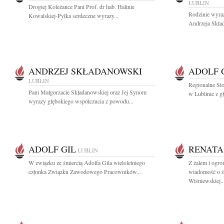
LUBLIN
Drogiej Koleżance Pani Prof. dr hab. Halinie
Rodzinie wyra
Kowalskiej-Pyłka serdeczne wyrazy...
Andrzeja Skład
ANDRZEJ SKŁADANOWSKI
ADOLF 
LUBLIN
Regionalne St
Pani Małgorzacie Składanowskiej oraz Jej Synom
w Lublinie z g
wyrazy głębokiego współczucia z powodu...
ADOLF GIL
RENATA
LUBLIN
W związku ze śmiercią Adolfa Gila wieloletniego
Z żalem i ogr
członka Związku Zawodowego Pracowników...
wiadomość o ś
Wiśniewskiej..