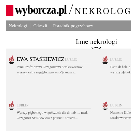
Nekrologi
Odeszli
Poradnik pogrzebowy
Inne nekrologi
EWA STAŚKIEWICZ
LUBLIN
LUBLIN
Panu Profesorowi Grzegorzowi Staśkiewiczowi
Panu dr hab. 
wyrazy żalu i najgłębszego współczucia z...
wyrazy głębok
LUBLIN
LUBLIN
Wyrazy głębokiego współczucia dla dr hab. n. med.
Naszemu Koled
Grzegorza Staśkiewicza z powodu śmierci...
Staśkiewiczowi