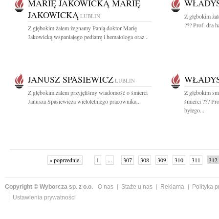
MARIĘ JAKOWICKĄ MARIĘ
WŁADY
JAKOWICKĄ
LUBLIN
Z głębokim ża
??? Prof. dra 
Z głębokim żalem żegnamy Panią doktor Marię
Jakowicką wspaniałego pediatrę i hematologa oraz...
JANUSZ SPASIEWICZ
WŁADY
LUBLIN
Z głębokim żalem przyjęliśmy wiadomość o śmierci
Z głębokim sm
Janusza Spasiewicza wieloletniego pracownika...
śmierci ??? Pr
byłego...
« poprzednie
1
...
307
308
309
310
311
312
Copyright © Wyborcza sp. z o.o.
O nas
Staże u nas
Reklama
Polityka 
Ustawienia prywatności