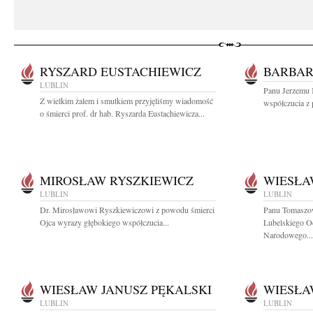
RYSZARD EUSTACHIEWICZ
BARBAR
LUBLIN
Panu Jerzemu 
Z wielkim żalem i smutkiem przyjęliśmy wiadomość
współczucia z 
o śmierci prof. dr hab. Ryszarda Eustachiewicza...
MIROSŁAW RYSZKIEWICZ
WIESŁA
LUBLIN
LUBLIN
Dr. Mirosławowi Ryszkiewiczowi z powodu śmierci
Panu Tomaszo
Ojca wyrazy głębokiego współczucia...
Lubelskiego O
Narodowego...
WIESŁAW JANUSZ PĘKALSKI
WIESŁA
LUBLIN
LUBLIN