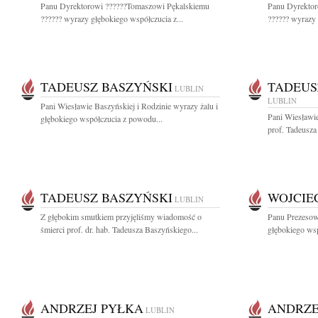
Panu Dyrektorowi ??????Tomaszowi Pękalskiemu
Panu Dyrektor
?????? wyrazy głębokiego współczucia z...
?????? wyrazy 
TADEUSZ BASZYŃSKI
TADEUS
LUBLIN
LUBLIN
Pani Wiesławie Baszyńskiej i Rodzinie wyrazy żalu i
Pani Wiesławi
głębokiego współczucia z powodu...
prof. Tadeusza
TADEUSZ BASZYŃSKI
WOJCIE
LUBLIN
Z głębokim smutkiem przyjęliśmy wiadomość o
Panu Prezeso
śmierci prof. dr. hab. Tadeusza Baszyńskiego...
głębokiego ws
ANDRZEJ PYŁKA
ANDRZE
LUBLIN