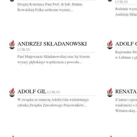
LUBLIN
Drogiej Koleżance Pani Prof. dr hab. Halinie
Rodzinie wyra
Kowalskiej-Pyłka serdeczne wyrazy...
Andrzeja Skład
ANDRZEJ SKŁADANOWSKI
ADOLF 
LUBLIN
Regionalne St
Pani Małgorzacie Składanowskiej oraz Jej Synom
w Lublinie z g
wyrazy głębokiego współczucia z powodu...
ADOLF GIL
RENATA
LUBLIN
W związku ze śmiercią Adolfa Gila wieloletniego
Z żalem i ogr
członka Związku Zawodowego Pracowników...
wiadomość o ś
Wiśniewskiej..