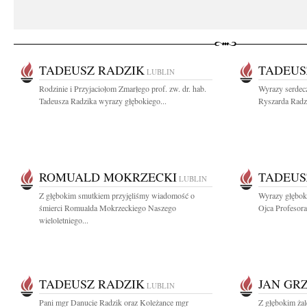
TADEUSZ RADZIK
TADEUS
LUBLIN
Rodzinie i Przyjaciołom Zmarłego prof. zw. dr. hab.
Wyrazy serdecz
Tadeusza Radzika wyrazy głębokiego...
Ryszarda Radzi
ROMUALD MOKRZECKI
TADEUS
LUBLIN
Z głębokim smutkiem przyjęliśmy wiadomość o
Wyrazy głębok
śmierci Romualda Mokrzeckiego Naszego
Ojca Profesora
wieloletniego...
TADEUSZ RADZIK
JAN GR
LUBLIN
Pani mgr Danucie Radzik oraz Koleżance mgr
Z głębokim żal