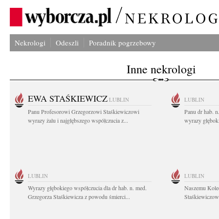
Nekrologi
Odeszli
Poradnik pogrzebowy
Inne nekrologi
EWA STAŚKIEWICZ
LUBLIN
LUBLIN
Panu Profesorowi Grzegorzowi Staśkiewiczowi
Panu dr hab. 
wyrazy żalu i najgłębszego współczucia z...
wyrazy głębok
LUBLIN
LUBLIN
Wyrazy głębokiego współczucia dla dr hab. n. med.
Naszemu Koled
Grzegorza Staśkiewicza z powodu śmierci...
Staśkiewiczowi