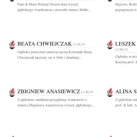
Pani dr Marii Ważnej-Olszewskiej wyrazy
Mężowi, Rodzi
głębokiego współczucia z powodu śmierci Matki...
pogrążonym w b
BEATA CHWIEJCZAK
LESZEK
LUBLIN
LUBLIN
Głęboko poruszeni śmiercią naszej Koleżanki Beaty
Głęboko wstrzą
Chwiejczak łączymy się w bólu i składamy...
Kuzyna prof. d
ZBIGNIEW ANASIEWICZ
ALINA 
LUBLIN
Z głębokim smutkiem przyjęliśmy wiadomość o
Z głębokim ża
śmierci Zbigniewa Anasiewicza wyrazy głębokiego...
prof. dr hab. A