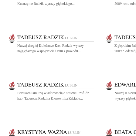
Katarzynie Radzik wyrazy głębokiego...
2009 roku odsze
TADEUSZ RADZIK
TADEUS
LUBLIN
Naszej drogiej Koleżance Kasi Radzik wyrazy
Z głębokim żal
najgłębszego współczucia i żalu z powodu...
2009 r. odszedł
TADEUSZ RADZIK
EDWARD
LUBLIN
Poruszeni smutną wiadomością o śmierci Prof. dr.
Naszej Koleżan
hab. Tadeusza Radzika Kierownika Zakładu...
wyrazy głębok
KRYSTYNA WAŻNA
BEATA 
LUBLIN