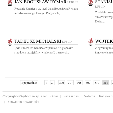
JAN BOGUSŁAW RYMAR
STANIS
LUBLIN
LUBLIN
Rodzinie Zmarłego dr. med. Jana Bogusława Rymara
Z wielkim smu
nieodżałowanego Kolegi i Przyjaciela,...
śmierci naszeg
Kolegi...
TADEUSZ MICHALSKI
WOJTEK
LUBLIN
,,Nie umiera ten Kto trwa w pamięci" Z głębokim
Z ogromnym s
smutkiem przyjęliśmy wiadomość o śmierci...
tragicznej śmie
« poprzednie
1
...
306
307
308
309
310
311
Copyright © Wyborcza sp. z o.o.
O nas
Staże u nas
Reklama
Polityka 
Ustawienia prywatności