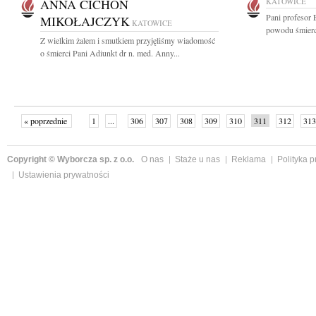
ANNA CICHOŃ
KATOWICE
Pani profesor 
MIKOŁAJCZYK
KATOWICE
powodu śmierc
Z wielkim żalem i smutkiem przyjęliśmy wiadomość
o śmierci Pani Adiunkt dr n. med. Anny...
« poprzednie
1
...
306
307
308
309
310
311
312
313
następne »
Copyright © Wyborcza sp. z o.o.
O nas
Staże u nas
Reklama
Polityka 
Ustawienia prywatności