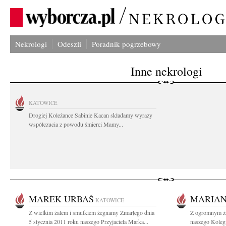
Nekrologi
Odeszli
Poradnik pogrzebowy
Inne nekrologi
KATOWICE
Drogiej Koleżance Sabinie Kacan składamy wyrazy
współczucia z powodu śmierci Mamy...
MAREK URBAŚ
MARIAN
KATOWICE
Z wielkim żalem i smutkiem żegnamy Zmarłego dnia
Z ogromnym ża
5 stycznia 2011 roku naszego Przyjaciela Marka...
naszego Koleg