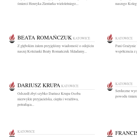
śmierci Henryka Zientarka wieloletniego...
naszego Kolegi
BEATA ROMAŃCZUK
KATOWICE
KATOWICE
Z głębokim żalem przyjęliśmy wiadomość o odejściu
Pani Grażynie
naszej Koleżanki Beaty Romańczuk Składamy...
współczucia z
DARIUSZ KRUPA
KATOWICE
KATOWICE
Serdeczne wyra
Odszedł zbyt szybko Dariusz Krupa Osoba
powodu śmierci
niezwykle przyjacielska, ciepła i wrażliwa,
potrafiąca...
KATOWICE
FRANCI