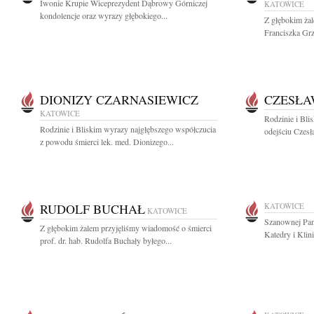
Iwonie Krupie Wiceprezydent Dąbrowy Górniczej
KATOWICE
kondolencje oraz wyrazy głębokiego...
Z głębokim ża
Franciszka Grz
DIONIZY CZARNASIEWICZ
CZESŁA
KATOWICE
Rodzinie i Bli
Rodzinie i Bliskim wyrazy najgłębszego współczucia
odejściu Czesł
z powodu śmierci lek. med. Dionizego...
RUDOLF BUCHAŁ
KATOWICE
KATOWICE
Szanownej Pan
Z głębokim żalem przyjęliśmy wiadomość o śmierci
Katedry i Klini
prof. dr. hab. Rudolfa Buchały byłego...