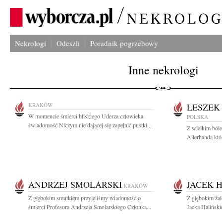
Nekrologi
Odeszli
Poradnik pogrzebowy
Inne nekrologi
KRAKÓW
LESZEK
W momencie śmierci bliskiego Uderza człowieka
POLSKA
świadomość Niczym nie dającej się zapełnić pustki...
Z wielkim ból
Allerhanda któ
ANDRZEJ SMOLARSKI
JACEK 
KRAKÓW
Z głębokim smutkiem przyjęliśmy wiadomość o
Z głębokim ża
śmierci Profesora Andrzeja Smolarskiego Członka...
Jacka Haliński