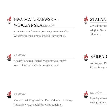
EWA MATUSZEWSKA-
STAFAN
WOJCZYŃSKA
KRAKÓW
Z wielkim smu
odejściu Stefa
Z wielkim smutkiem żegnam Ewę Matuszewską-
Aktora...
Wojczyńską moją drogą, dzielną Przyjaciółkę...
KRAKÓW
BARBAR
Kochani Elwiro i Piotrze Wiadomość o śmierci
Andrzejowi Pa
Waszej Córki Gabrysi wstrząsnęła nami...
i Joannie wyraz
KRAKÓW
KRAKÓW
Mgr Agnieszce
Mecenasowi Krzysztofowi Kostańskiemu oraz całej
współczucia z
Rodzinie wyrazy szczerego współczucia z...