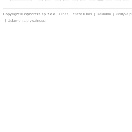
»
Copyright © Wyborcza sp. z o.o.
O nas
Staże u nas
Reklama
Polityka 
Ustawienia prywatności