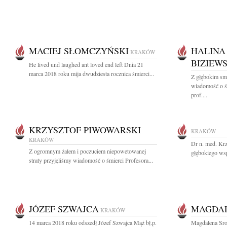
MACIEJ SŁOMCZYŃSKI
HALINA
KRAKÓW
BIZIEW
He lived und laughed ant loved end left Dnia 21
marca 2018 roku mija dwudziesta rocznica śmierci...
Z głębokim smu
wiadomość o śm
prof....
KRZYSZTOF PIWOWARSKI
KRAKÓW
KRAKÓW
Dr n. med. Kr
Z ogromnym żalem i poczuciem niepowetowanej
głębokiego wsp
straty przyjęliśmy wiadomość o śmierci Profesora...
JÓZEF SZWAJCA
MAGDA
KRAKÓW
14 marca 2018 roku odszedł Józef Szwajca Mąż bł.p.
Magdalena Sro