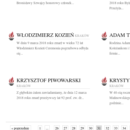
Bronisławy Szwajcy honorowy członek...
2018 roku Była
Przeżyła...
WŁODZIMIERZ KOZIEŃ
ADAM T
KRAKÓW
W dniu 9 marca 2018 roku zmarł w wieku 72 lat
Rodzina Adama
Włodzimierz Kozień Ceremonia pogrzebowa odbyła
Koleżankom i
się...
firmie...
KRZYSZTOF PIWOWARSKI
KRYSTY
KRAKÓW
KRAKÓW
Z głębokim żalem zawiadamiamy, że dnia 12 marca
W 40-stą roczn
2018 roku zmarł przeżywszy lat 92 prof. zw. dr...
Malinowskiego
godzinie...
« poprzednie
1
...
26
27
28
29
30
31
32
33
34