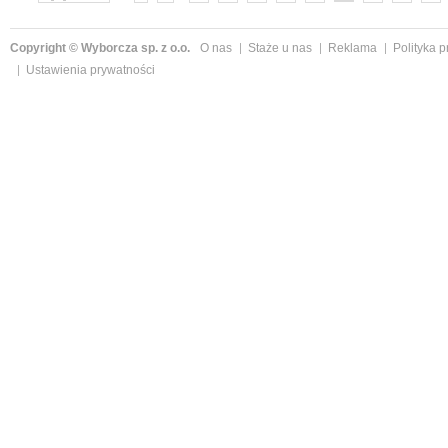
»
Copyright © Wyborcza sp. z o.o.
O nas
Staże u nas
Reklama
Polityka 
Ustawienia prywatności