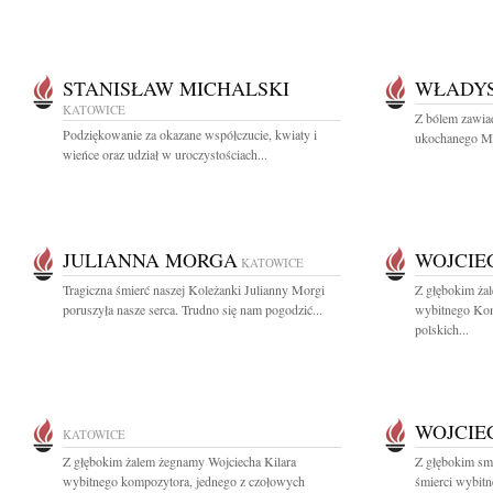
STANISŁAW MICHALSKI
WŁADYS
KATOWICE
Z bólem zawia
Podziękowanie za okazane współczucie, kwiaty i
ukochanego Męż
wieńce oraz udział w uroczystościach...
JULIANNA MORGA
WOJCIE
KATOWICE
Tragiczna śmierć naszej Koleżanki Julianny Morgi
Z głębokim ża
poruszyła nasze serca. Trudno się nam pogodzić...
wybitnego Kom
polskich...
WOJCIE
KATOWICE
Z głębokim żalem żegnamy Wojciecha Kilara
Z głębokim sm
wybitnego kompozytora, jednego z czołowych
śmierci wybitn