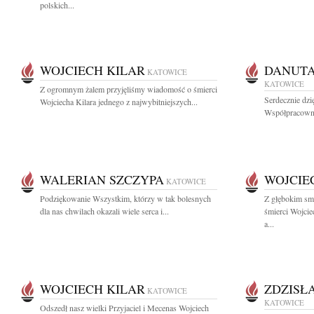
polskich...
WOJCIECH KILAR
DANUT
KATOWICE
KATOWICE
Z ogromnym żalem przyjęliśmy wiadomość o śmierci
Serdecznie dz
Wojciecha Kilara jednego z najwybitniejszych...
Współpracowni
WALERIAN SZCZYPA
WOJCIE
KATOWICE
Podziękowanie Wszystkim, którzy w tak bolesnych
Z głębokim sm
dla nas chwilach okazali wiele serca i...
śmierci Wojcie
a...
WOJCIECH KILAR
ZDZISŁ
KATOWICE
KATOWICE
Odszedł nasz wielki Przyjaciel i Mecenas Wojciech