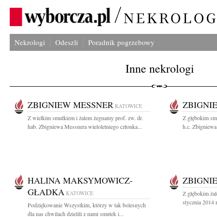
Nekrologi
Odeszli
Poradnik pogrzebowy
Inne nekrologi
ZBIGNIEW MESSNER
ZBIGNI
KATOWICE
Z wielkim smutkiem i żalem żegnamy prof. zw. dr.
Z głębokim smu
hab. Zbigniewa Messnera wieloletniego członka...
h.c. Zbigniewa
HALINA MAKSYMOWICZ-
ZBIGNI
GŁADKA
KATOWICE
Z głębokim ża
stycznia 2014 
Podziękowanie Wszystkim, którzy w tak bolesnych
dla nas chwilach dzielili z nami smutek i...