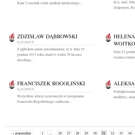
dr n. med. Zdz
Kilar Uczestnik wielu spotkań Społecznego...
Znajomym, Rodz
ZDZISŁAW DĄBROWSKI
HELENA
KATOWICE
WOJTK
Z głębokim żalem zawiadamiamy, że w dniu 19
Dnia 22 grudni
grudnia 2013 roku zmarł w wieku 78 lat nasz
rocznica śmier
ukochany...
FRANCISZEK ROGOLIŃSKI
ALEKSA
KATOWICE
Podziękowania
Wszystkim, którzy uczestniczyli w pożegnaniu
modlitwy, okaz
Franciszka Rogolińskiego serdeczne...
« poprzednie
1
...
26
27
28
29
30
31
32
33
34