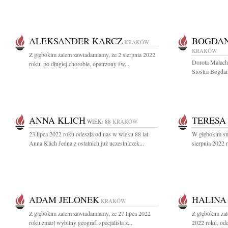
ALEKSANDER KARCZ
BOGDA
KRAKÓW
KRAKÓW
Z głębokim żalem zawiadamiamy, że 2 sierpnia 2022
Dorota Małach
roku, po długiej chorobie, opatrzony św....
Siostra Bogdan
ANNA KLICH
TERESA
WIEK: 88
KRAKÓW
23 lipca 2022 roku odeszła od nas w wieku 88 lat
W głębokim sm
Anna Klich Jedna z ostatnich już uczestniczek...
sierpnia 2022 
ADAM JELONEK
HALINA
KRAKÓW
Z głębokim żalem zawiadamiamy, że 27 lipca 2022
Z głębokim żal
roku zmarł wybitny geograf, specjalista z...
2022 roku, ode