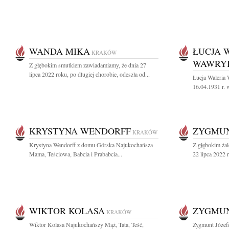
WANDA MIKA
ŁUCJA 
KRAKÓW
WAWRY
Z głębokim smutkiem zawiadamiamy, że dnia 27
lipca 2022 roku, po długiej chorobie, odeszła od...
Łucja Waleria
16.04.1931 r. 
KRYSTYNA WENDORFF
ZYGMUN
KRAKÓW
Krystyna Wendorff z domu Górska Najukochańsza
Z głębokim ża
Mama, Teściowa, Babcia i Prababcia...
22 lipca 2022 ro
WIKTOR KOLASA
ZYGMUN
KRAKÓW
Wiktor Kolasa Najukochańszy Mąż, Tata, Teść,
Zygmunt Józef