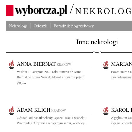
Nekrologi
Odeszli
Poradnik pogrzebowy
Inne nekrologi
ANNA BIERNAT
MARIA
KRAKÓW
W dniu 13 sierpnia 2022 roku umarła dr Anna
Pozostaniesz n
Biernat de domo Nowak filozof i prawnik pełen
zawiadamiamy, 
pasji...
ADAM KLICH
KAROL 
KRAKÓW
Odszedł od nas ukochany Ojciec, Teść, Dziadek i
Z głębokim ża
Pradziadek. Człowiek o pięknym sercu, wielkiej...
ciężkiej chorob