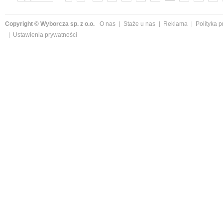
»
Copyright © Wyborcza sp. z o.o.
O nas
Staże u nas
Reklama
Polityka 
Ustawienia prywatności