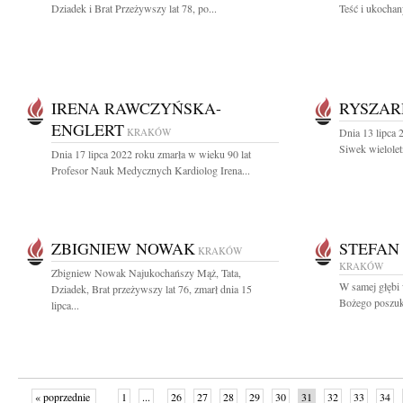
Dziadek i Brat Przeżywszy lat 78, po...
Teść i ukochany
IRENA RAWCZYŃSKA-
RYSZAR
ENGLERT
KRAKÓW
Dnia 13 lipca 
Siwek wieloletn
Dnia 17 lipca 2022 roku zmarła w wieku 90 lat
Profesor Nauk Medycznych Kardiolog Irena...
ZBIGNIEW NOWAK
STEFAN
KRAKÓW
KRAKÓW
Zbigniew Nowak Najukochańszy Mąż, Tata,
W samej głębi
Dziadek, Brat przeżywszy lat 76, zmarł dnia 15
Bożego poszuki
lipca...
« poprzednie
1
...
26
27
28
29
30
31
32
33
34