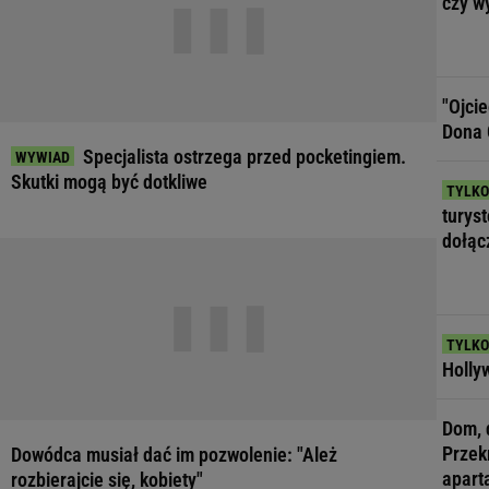
czy w
"Ojci
Dona 
Specjalista ostrzega przed pocketingiem.
Skutki mogą być dotkliwe
turys
dołąc
Hollyw
Dom, 
Przek
Dowódca musiał dać im pozwolenie: "Ależ
apart
rozbierajcie się, kobiety"