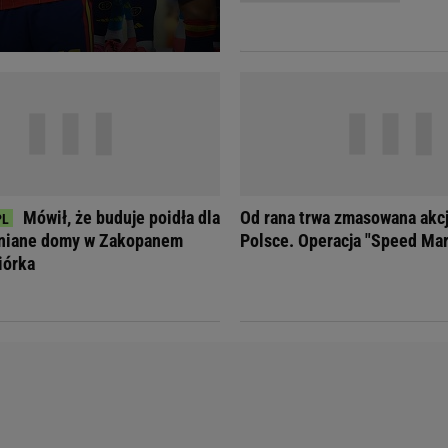
Telewizor LG O
Mówił, że buduje poidła dla
Od rana trwa zmasowana akcja
wniane domy w Zakopanem
Polsce. Operacja "Speed Ma
iórka
Doda
Kalkulator Poro
Magda Gessler
Kalendarz dni p
Agnieszka Woźniak-Starak
Kalendarz ciąży