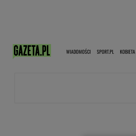
Poczta - Logowanie
Pobierz 
WIADOMOŚCI
SPORT.PL
KOBIETA
DZIECKO
KOBIETA
KULTURA
NEX
WIADOMOŚCI
SPORT
G.PL
Skoki narciarskie
Haps.pl
Ekstraklasa
Wiadomości ze świata
Bundesliga
Sport wiadomości
Liga Mistrzów
Horoskop
Liga Europy
Papież Franiszek
Koszykówka