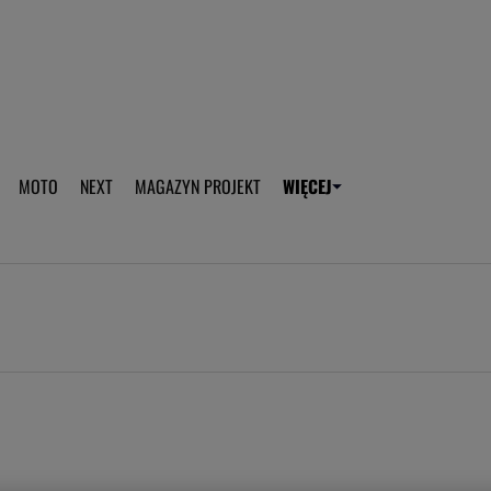
aplikację Gazeta - Android
Pobierz aplikację Gazeta -
MOTO
NEXT
MAGAZYN PROJEKT
WIĘCEJ
T
PLOTEK
SPORT.PL
HOROSKOPY
WEEKEND
TOK FM
WYBORC
ROZRYWKA
ŻYCIE I STYL
Gwiazdy Mundialu
Fryzury
Plotek
Makijaż
Gry online
Magia - Ciekawo
Historie
Wiadomości - 
WAGs
Sposób na za d
Anna Lewandowska
Gorączka u dzi