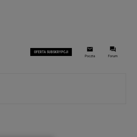
 IOS
Gazeta.pl na Facebooku
OFERTA SUBSKRYPCJI
Poczta
Forum
ZA
WYDARZENIA GOSPODARCZE
LOKALNE
Białystok
Bielsko-Biała
stki
Bydgoszcz
moda
Częstochowa
uże buty
Gorzów Wielkopolski
ecka
Katowice