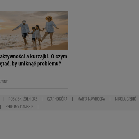
aktywności a kurzajki. O czym
ętać, by uniknąć problemu?
CYJNY
ROSYJSKI ŻOŁNIERZ
CZARNOGÓRA
MARTA NAWROCKA
NIKOLA GRBIĆ
PERFUMY DAMSKIE