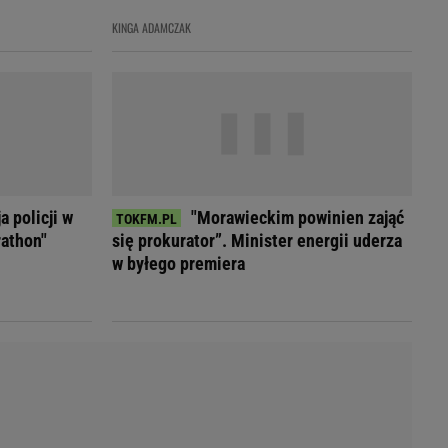
LED
KINGA ADAMCZAK
 policji w
"Morawieckim powinien zająć
rathon"
się prokurator”. Minister energii uderza
w byłego premiera
du
Rodzina
łodnych
Wakacje
Sennik