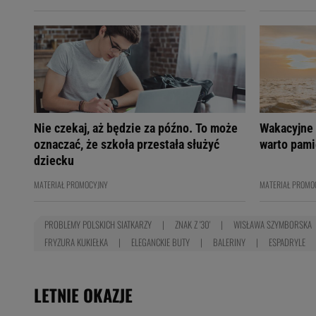
Nie czekaj, aż będzie za późno. To może
Wakacyjne 
oznaczać, że szkoła przestała służyć
warto pami
dziecku
MATERIAŁ PROMOCYJNY
MATERIAŁ PROMO
PROBLEMY POLSKICH SIATKARZY
ZNAK Z '30'
WISŁAWA SZYMBORSKA
FRYZURA KUKIEŁKA
ELEGANCKIE BUTY
BALERINY
ESPADRYLE
LETNIE OKAZJE