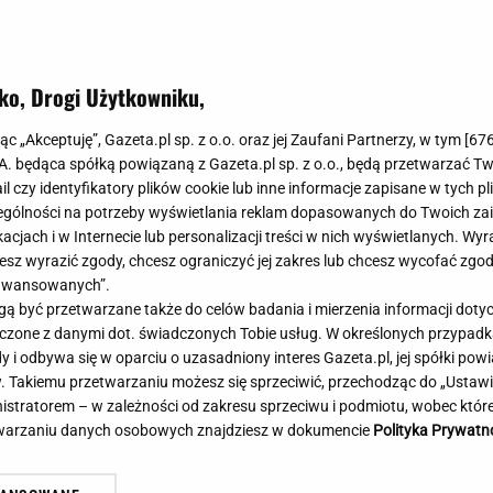
Meghan Markle
Krzesełka do ka
Magda Gessler
Łóżka dla dzieci
Barbara Kurdej-Szatan
Foteliki samoc
ko, Drogi Użytkowniku,
Księżna Kate
Przepisy
Porady
Jak zrobić?
jąc „Akceptuję”, Gazeta.pl sp. z o.o. oraz jej Zaufani Partnerzy, w tym [
67
.A. będąca spółką powiązaną z Gazeta.pl sp. z o.o., będą przetwarzać T
Na czasie
Grzyby
ail czy identyfikatory plików cookie lub inne informacje zapisane w tych p
Memy
Koronawirus
gólności na potrzeby wyświetlania reklam dopasowanych do Twoich zain
Radio Zet
Porady - Zdrowi
acjach i w Internecie lub personalizacji treści w nich wyświetlanych. Wyr
Radio Pogoda
Sukienki jeanso
cesz wyrazić zgody, chcesz ograniczyć jej zakres lub chcesz wycofać zgo
Radio internetowe
Torebki worki
aawansowanych”.
 być przetwarzane także do celów badania i mierzenia informacji dot
Rock Radio
Życzenia
 z najniższym wynikiem od lat.
Brutalny atak w centru
 łączone z danymi dot. świadczonych Tobie usług. W określonych przypad
Złote Przeboje
Życzenia urodz
t nowy sondaż
Napastnika szukają kry
i odbywa się w oparciu o uzasadniony interes Gazeta.pl, jej spółki powi
Chillizet - radio internetowe
Życzenia imien
. Takiemu przetwarzaniu możesz się sprzeciwić, przechodząc do „Ust
Podcasty
Newsy, plotki - 
nistratorem – w zależności od zakresu sprzeciwu i podmiotu, wobec które
E-booki - Audiobooki
Lifestyle
etwarzaniu danych osobowych znajdziesz w dokumencie
Polityka Prywatn
Planeta.pl
Co obejrzeć