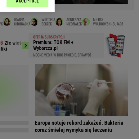
AKCEPTUJĘ
l sp. z o.o., jej
Zielona Góra
ić swoje preferencje
arzania danych poprzez
MAGAZYNY
JOANNA
WIKTORIA
AGNIESZKA
MIŁOSZ
ych”. Zmiana ustawień
YK
CHOJNACKA
BECZEK
NIEDZIAŁEK
WIATROWSKI-BUJACZ
syny
Kuchnia
OFERTA SUBSKRYPCJI
a
Wysokie Obcasy
Premium: TOK FM +
Złe wieści dla Kamińskiego po meczu
Deportacja Ukr
ach:
Wyborcza.pl
fiki
poborowym. Horała u
y
 celów identyfikacji.
MOCNE MEDIA W DUO PAKIECIE. SPRAWDŹ
omiar reklam i treści,
rynarka
enka za 29zł
zula
 wide
y
to
kim obcasie
Europa notuje rekord zakażeń. Bakteria
coraz śmielej wymyka się leczeniu