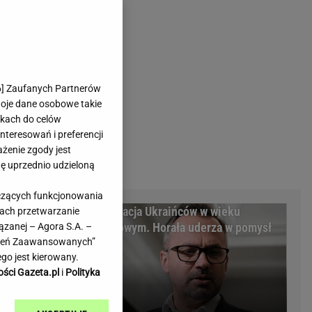
rmienia
Gliwice
Kielce
hodowe
Kraków
Lublin
Łódź
6
] Zaufanych Partnerów
woje dane osobowe takie
Olsztyn
likach do celów
Opole
teresowań i preferencji
e
Płock
ażenie zgody jest
we
Poznań
dę uprzednio udzieloną
Radom
yczących funkcjonowania
Rzeszów
m Warszawy.
Deportacja Ukraińców w wieku
kach przetwarzanie
inowe
Sosnowiec
minalni
poborowym. Horała uderza w pomysł
ązanej – Agora S.A. –
inowe
Szczecin
awień Zaawansowanych”
PiS
Melo Radio
Toruń
go jest kierowany.
Trójmiasto
ości Gazeta.pl
i
Polityka
Warszawa
Wrocław