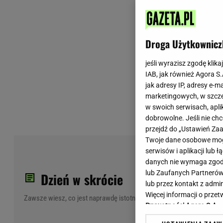
Wiadomości z Polski
Tenis
Plotki na topie
Sporty Walki
Niedziela handlowa
Siatkówka
Droga Użytkownicz
Informacje na bieżąco
PlusLiga
Metro Warszawa
Lekkoatletyka
jeśli wyrazisz zgodę klika
IAB, jak również Agora S
Duży Format
Kolarstwo
jak adresy IP, adresy e-m
Pogoda Warszawa
Bieganie
marketingowych, w szcze
Pogoda Kraków
Trening - ćwiczenia
w swoich serwisach, aplik
Pogoda Gdańsk
Ćwiczenia
dobrowolne. Jeśli nie ch
Pogoda Poznań
Dieta - Odżywianie
przejdź do „Ustawień Z
Twoje dane osobowe mogą
Pogoda Wrocław
Jak schudnąć?
PiS
serwisów i aplikacji lub
Gazeta na X
Sport - Fitness
Jes
danych nie wymaga zgody 
Fitness
lub Zaufanych Partnerów
Dzień w skrócie
F1 - Formuła 1
lub przez kontakt z admi
Więcej informacji o prz
Zawsze wiesz, co jest naprawdę istotne
Prywatności Agora S.A.