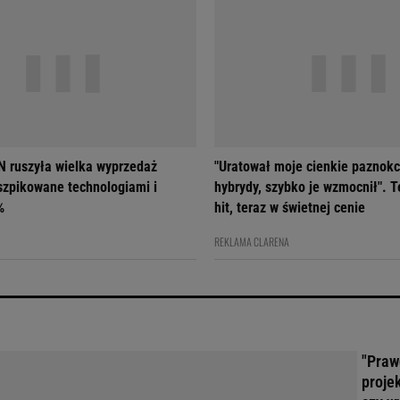
 ruszyła wielka wyprzedaż
"Uratował moje cienkie paznokc
szpikowane technologiami i
hybrydy, szybko je wzmocnił". T
%
hit, teraz w świetnej cenie
REKLAMA CLARENA
"Praw
projek