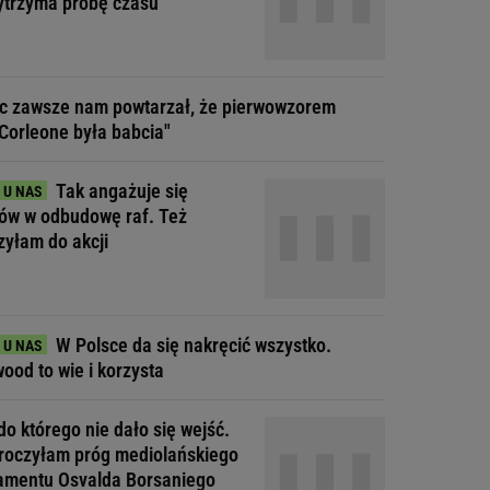
ytrzyma próbę czasu"
ec zawsze nam powtarzał, że pierwowzorem
Corleone była babcia"
Tak angażuje się
tów w odbudowę raf. Też
zyłam do akcji
W Polsce da się nakręcić wszystko.
ood to wie i korzysta
do którego nie dało się wejść.
roczyłam próg mediolańskiego
amentu Osvalda Borsaniego