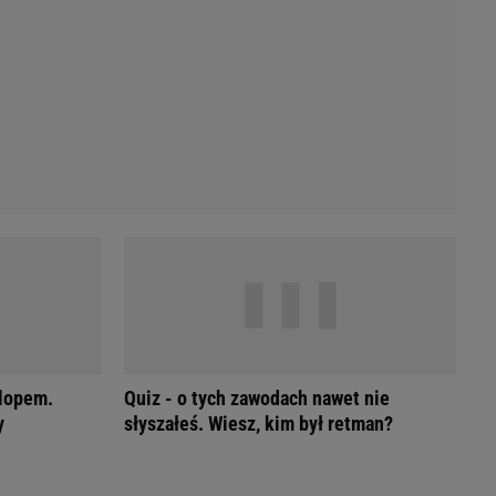
Przetargi
Licytacje komornicze
Komputery Forum
Alkomat online
Kalkulator opłacalności LPG
Przelicznik cm na cale i stopy
Kalkulator momentu obrotowego
Kalkulator mocy
Kalkulator zużycia paliwa
Kalkulator rozmiaru opon
Przelicznik mile na kilometry
rlopem.
Quiz - o tych zawodach nawet nie
y
słyszałeś. Wiesz, kim był retman?