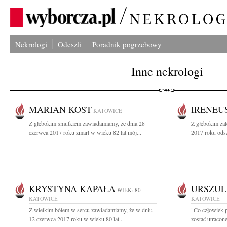
Nekrologi
Odeszli
Poradnik pogrzebowy
Inne nekrologi
MARIAN KOST
IRENEU
KATOWICE
Z głębokim smutkiem zawiadamiamy, że dnia 28
Z głębokim ża
czerwca 2017 roku zmarł w wieku 82 lat mój...
2017 roku odsz
KRYSTYNA KAPAŁA
URSZU
WIEK: 80
KATOWICE
KATOWICE
Z wielkim bólem w sercu zawiadamiamy, że w dniu
"Co człowiek p
12 czerwca 2017 roku w wieku 80 lat...
zostać utracone