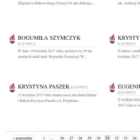
Zbigniewa Makowskiego Przeżył 94 lata dobrego,...
lek. Andrzej S
BOGUMIŁA SZYMCZYK
KRYSTY
KATOWICE
KATOWICE
W dniu 19 kwietnia 2017 roku, przeżywszy 89 lat,
Z żalem i smu
zmarła dr nauk med. Bogumiła Szymczyk W...
kwietnia 2017 
KRYSTYNA PASZEK
EUGENI
KATOWICE
KATOWICE
13 kwietnia 2017 roku zmarła nasza ukochana Mama
Z wielkim ból
i Babcia Krystyna Paszek z.d. Przyłucka...
2017 roku w wi
« poprzednie
1
...
26
27
28
29
30
31
32
33
34