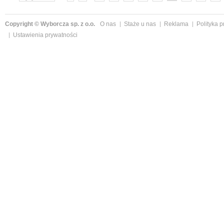
»
Copyright © Wyborcza sp. z o.o.
O nas
Staże u nas
Reklama
Polityka 
Ustawienia prywatności