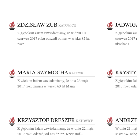
ZDZISŁAW ZUB
JADWIG
KATOWICE
Z głębokim żalem zawiadamiamy, że w dniu 10
Z głębokim ża
czerwca 2017 roku odszedł od nas w wieku 82 lat
czerwca 2017 r
nasz...
ukochana...
MARIA SZYMOCHA
KRYST
KATOWICE
Z wielkim bólem zawiadamiamy, że dnia 26 maja
Z głębokim ża
2017 roku zmarła w wieku 63 lat Maria...
2017 roku odes
KRZYSZTOF DRESZER
ANDRZE
KATOWICE
Z głębokim żalem zawiadamiamy, że w dniu 22 maja
W dniu 21 maj
2017 roku odszedł od nas dr inż. Krzysztof...
Msza św. odbęd