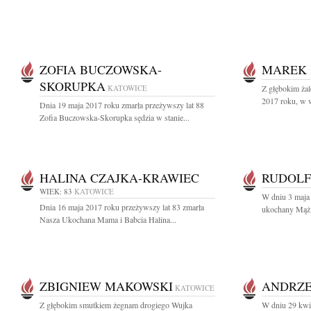
ZOFIA BUCZOWSKA-
MAREK
SKORUPKA
KATOWICE
Z głębokim ża
2017 roku, w w
Dnia 19 maja 2017 roku zmarła przeżywszy lat 88
Zofia Buczowska-Skorupka sędzia w stanie...
HALINA CZAJKA-KRAWIEC
RUDOLF
WIEK: 83
KATOWICE
W dniu 3 maja 
Dnia 16 maja 2017 roku przeżywszy lat 83 zmarła
ukochany Mąż, 
Nasza Ukochana Mama i Babcia Halina...
ZBIGNIEW MAKOWSKI
ANDRZE
KATOWICE
Z głębokim smutkiem żegnam drogiego Wujka
W dniu 29 kwie