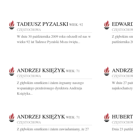
TADEUSZ PYZALSKI
EDWARD
WIEK: 92
CZĘSTOCHOWA
CZĘSTOCHO
W dniu 30 października 2009 roku odszedł od nas w
Z głębokim sm
wieku 92 lat Tadeusz Pyzalski Msza święta...
października 2
ANDRZEJ KSIĘŻYK
ANDRZE
WIEK: 71
CZĘSTOCHOWA
CZĘSTOCHO
Z głębokim smutkiem i żalem żegnamy naszego
W dniu 27 paź
wspaniałego przełożonego dyrektora Andrzeja
najukochańszy 
Księżyka...
ANDRZEJ KSIĘŻYK
HUBERT
WIEK: 71
CZĘSTOCHOWA
CZĘSTOCHO
Z głębokim smutkiem i żalem zawiadamiamy, że 27
Dnia 23 paździ