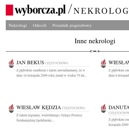
Nekrologi
Odeszli
Poradnik pogrzebowy
Inne nekrologi
JAN BEKUS
WIESŁA
CZĘSTOCHOWA
Z głębokim smutkiem i żalem zawiadamiamy, że w
Z głębokim sm
dniu 16 listopada 2009 roku zmarł w wieku 79 lat...
dniu 6 listopa
WIESŁAW KĘDZIA
DANUTA
CZĘSTOCHOWA
CZĘSTOCHO
Z żalem żegnamy, wieloletniego, byłego Prezesa
Z głębokim sm
Śródmiejskiej Spółdzielni...
listopada 2009