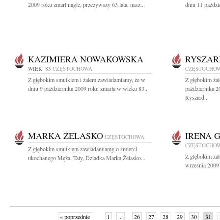
2009 roku zmarł nagle, przeżywszy 63 lata, nasz...
dniu 11 paździ
KAZIMIERA NOWAKOWSKA
RYSZAR
WIEK: 83
CZĘSTOCHOWA
CZĘSTOCHO
Z głębokim smutkiem i żalem zawiadamiamy, że w
Z głębokim ża
dniu 9 października 2009 roku zmarła w wieku 83...
października 2
Ryszard...
MARKA ŻELASKO
IRENA 
CZĘSTOCHOWA
CZĘSTOCHO
Z głębokim smutkiem zawiadamiamy o śmierci
Z głębokim ża
ukochanego Męża, Taty, Dziadka Marka Żelasko...
września 2009 
« poprzednie
1
...
26
27
28
29
30
31