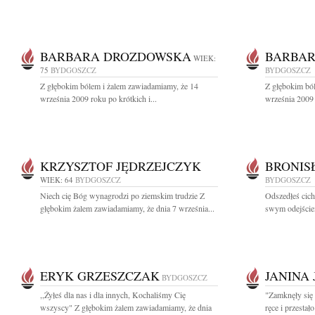
BARBARA DROZDOWSKA
BARBA
WIEK:
75
BYDGOSZCZ
BYDGOSZCZ
Z głębokim bólem i żalem zawiadamiamy, że 14
Z głębokim bó
września 2009 roku po krótkich i...
września 2009 
KRZYSZTOF JĘDRZEJCZYK
BRONIS
WIEK: 64
BYDGOSZCZ
BYDGOSZCZ
Niech cię Bóg wynagrodzi po ziemskim trudzie Z
Odszedłeś cich
głębokim żalem zawiadamiamy, że dnia 7 września...
swym odejściem
ERYK GRZESZCZAK
JANINA
BYDGOSZCZ
,,Żyłeś dla nas i dla innych, Kochaliśmy Cię
"Zamknęły się 
wszyscy" Z głębokim żalem zawiadamiamy, że dnia
ręce i przestał