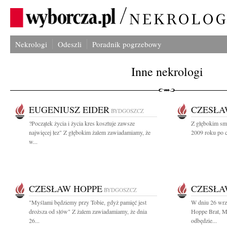
Nekrologi
Odeszli
Poradnik pogrzebowy
Inne nekrologi
EUGENIUSZ EIDER
CZESŁA
BYDGOSZCZ
?Początek życia i życia kres kosztuje zawsze
Z głębokim sm
najwięcej łez" Z głębokim żalem zawiadamiamy, że
2009 roku po c
w...
CZESŁAW HOPPE
CZESŁA
BYDGOSZCZ
"Myślami będziemy przy Tobie, gdyż pamięć jest
W dniu 26 wrz
droższa od słów" Z żalem zawiadamiamy, że dnia
Hoppe Brat, M
26...
odbędzie...