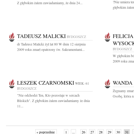
?Nie umiera te
Z głębokim żalem zawiadamiamy, że dnia 24...
głębokim żalem
TADEUSZ MALICKI
FELICJ
BYDGOSZCZ
WYSOCK
dr Tadeusz Malicki żył lat 80 W dniu 12 sierpnia
BYDGOSZCZ
2009 roku zmarł opatrzony św. Sakramentami...
W głębokim ból
2009 roku zmar
LESZEK CZARNOMSKI
WANDA
WIEK: 61
BYDGOSZCZ
Żegnamy zmarł
"Nie odchodzi Ten, Kto pozostaje w sercach
Osobę, która ni
Bliskich". Z głębokim żalem zawiadamiamy że dnia
11...
« poprzednie
1
...
26
27
28
29
30
31