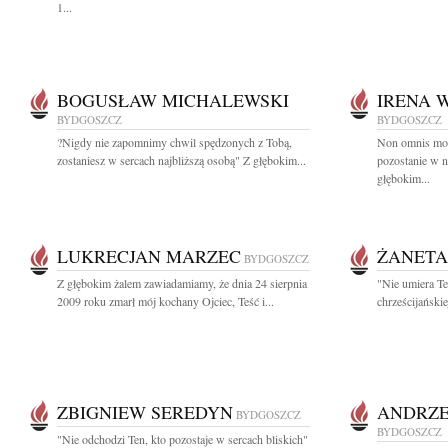
1...
BOGUSŁAW MICHALEWSKI
IRENA 
BYDGOSZCZ
BYDGOSZCZ
?Nigdy nie zapomnimy chwil spędzonych z Tobą,
Non omnis mori
zostaniesz w sercach najbliższą osobą" Z głębokim...
pozostanie w n
głębokim...
LUKRECJAN MARZEC
ŻANETA
BYDGOSZCZ
Z głębokim żalem zawiadamiamy, że dnia 24 sierpnia
"Nie umiera Te
2009 roku zmarł mój kochany Ojciec, Teść i...
chrześcijańskie
ZBIGNIEW SEREDYN
ANDRZE
BYDGOSZCZ
BYDGOSZCZ
"Nie odchodzi Ten, kto pozostaje w sercach bliskich"