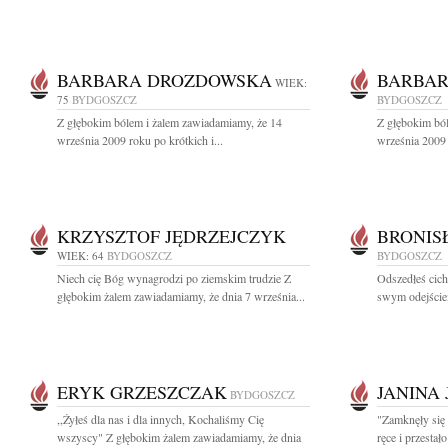
BARBARA DROZDOWSKA
BARBA
WIEK:
75
BYDGOSZCZ
BYDGOSZCZ
Z głębokim bólem i żalem zawiadamiamy, że 14
Z głębokim bó
września 2009 roku po krótkich i...
września 2009 
KRZYSZTOF JĘDRZEJCZYK
BRONIS
WIEK: 64
BYDGOSZCZ
BYDGOSZCZ
Niech cię Bóg wynagrodzi po ziemskim trudzie Z
Odszedłeś cich
głębokim żalem zawiadamiamy, że dnia 7 września...
swym odejściem
ERYK GRZESZCZAK
JANINA
BYDGOSZCZ
,,Żyłeś dla nas i dla innych, Kochaliśmy Cię
"Zamknęły się 
wszyscy" Z głębokim żalem zawiadamiamy, że dnia
ręce i przestał