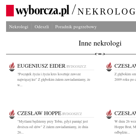
Nekrologi
Odeszli
Poradnik pogrzebowy
Inne nekrologi
EUGENIUSZ EIDER
CZESŁA
BYDGOSZCZ
?Początek życia i życia kres kosztuje zawsze
Z głębokim sm
najwięcej łez" Z głębokim żalem zawiadamiamy, że
2009 roku po c
w...
CZESŁAW HOPPE
CZESŁA
BYDGOSZCZ
"Myślami będziemy przy Tobie, gdyż pamięć jest
W dniu 26 wrz
droższa od słów" Z żalem zawiadamiamy, że dnia
Hoppe Brat, M
26...
odbędzie...