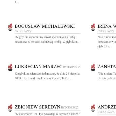
1...
BOGUSŁAW MICHALEWSKI
IRENA 
BYDGOSZCZ
BYDGOSZCZ
?Nigdy nie zapomnimy chwil spędzonych z Tobą,
Non omnis mori
zostaniesz w sercach najbliższą osobą" Z głębokim...
pozostanie w n
głębokim...
LUKRECJAN MARZEC
ŻANETA
BYDGOSZCZ
Z głębokim żalem zawiadamiamy, że dnia 24 sierpnia
"Nie umiera Te
2009 roku zmarł mój kochany Ojciec, Teść i...
chrześcijańskie
ZBIGNIEW SEREDYN
ANDRZE
BYDGOSZCZ
BYDGOSZCZ
"Nie odchodzi Ten, kto pozostaje w sercach bliskich"