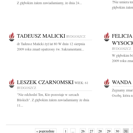
?Nie umiera te
Z głębokim żalem zawiadamiamy, że dnia 24...
głębokim żalem
TADEUSZ MALICKI
FELICJ
BYDGOSZCZ
WYSOCK
dr Tadeusz Malicki żył lat 80 W dniu 12 sierpnia
BYDGOSZCZ
2009 roku zmarł opatrzony św. Sakramentami...
W głębokim ból
2009 roku zmar
LESZEK CZARNOMSKI
WANDA
WIEK: 61
BYDGOSZCZ
Żegnamy zmarł
"Nie odchodzi Ten, Kto pozostaje w sercach
Osobę, która ni
Bliskich". Z głębokim żalem zawiadamiamy że dnia
11...
« poprzednie
1
...
26
27
28
29
30
31