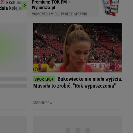
Premium: TOK FM +
Ekshumacje na Wołyniu. Ukraina
Pijana kierując
LED
Wyborcza.pl
dała kolejne zgody
Ubezpieczyciel chcia
MOCNE MEDIA W DUO PAKIECIE. SPRAWDŹ
Bukowiecka nie miała wyjścia.
Musiała to zrobić. "Rok wypuszczenia"
SUBSKRYPCJA
du
Rodzina
łodnych
Wakacje
Sennik