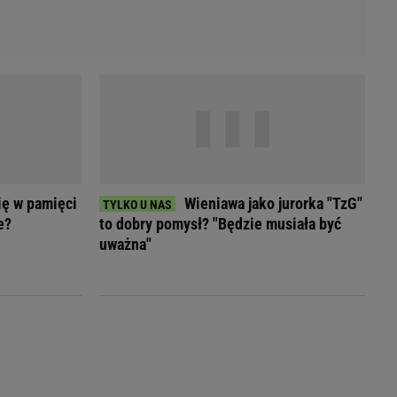
ię w pamięci
Wieniawa jako jurorka "TzG"
e?
to dobry pomysł? "Będzie musiała być
uważna"