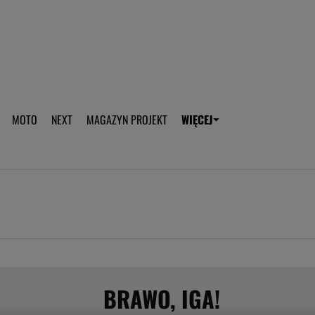
aplikację Gazeta - Android
Pobierz aplikację Gazeta -
MOTO
NEXT
MAGAZYN PROJEKT
WIĘCEJ
T
PLOTEK
SPORT.PL
HOROSKOPY
WEEKEND
TOK FM
WYBORC
ROZRYWKA
ŻYCIE I STYL
Gwiazdy Mundialu
Fryzury
Plotek
Makijaż
Gry online
Magia - Ciekawo
Historie
Wiadomości - 
BRAWO, IGA!
WAGs
Sposób na za d
Anna Lewandowska
Gorączka u dzi