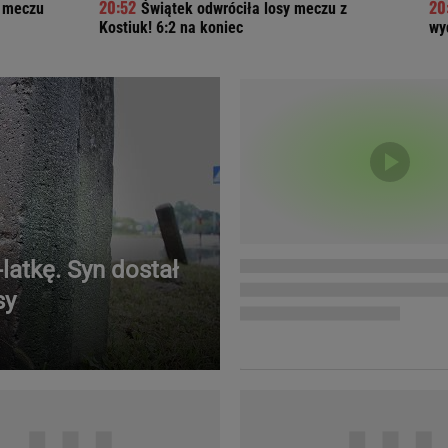
o meczu
Świątek odwróciła losy meczu z
Telewizor LG O
Kostiuk! 6:2 na koniec
wy
-latkę. Syn dostał
sy
Doda
Kalkulator Poro
Magda Gessler
Kalendarz dni p
Agnieszka Woźniak-Starak
Kalendarz ciąży