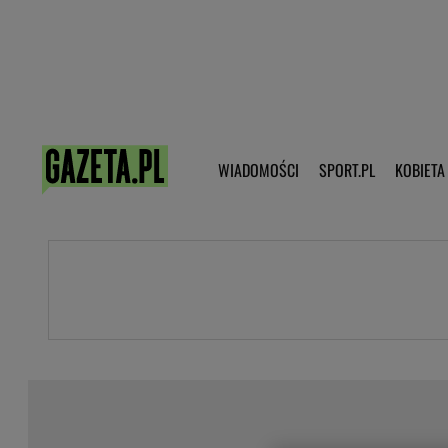
Poczta - Logowanie
Pobierz 
WIADOMOŚCI
SPORT.PL
KOBIETA
DZIECKO
KOBIETA
KULTURA
NEX
WIADOMOŚCI
SPORT
G.PL
Skoki narciarskie
Haps.pl
Ekstraklasa
Wiadomości ze świata
Bundesliga
Sport wiadomości
Liga Mistrzów
Horoskop
Liga Europy
Papież Franiszek
Koszykówka