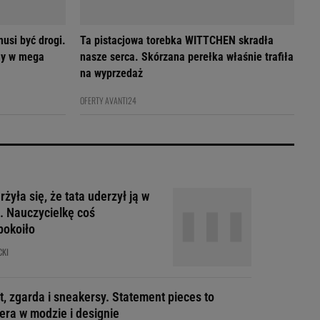
usi być drogi.
Ta pistacjowa torebka WITTCHEN skradła
my w mega
nasze serca. Skórzana perełka właśnie trafiła
na wyprzedaż
OFERTY AVANTI24
żyła się, że tata uderzył ją w
. Nauczycielkę coś
pokoiło
CKI
t, zgarda i sneakersy. Statement pieces to
era w modzie i designie