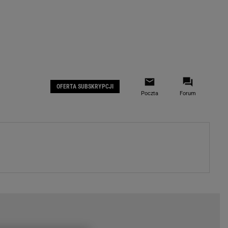
 IOS
Gazeta.pl na Facebooku
OFERTA SUBSKRYPCJI
Poczta
Forum
ZA
WYDARZENIA GOSPODARCZE
LOKALNE
Białystok
Bielsko-Biała
stki
Bydgoszcz
moda
Częstochowa
uże buty
Gorzów Wielkopolski
ecka
Katowice