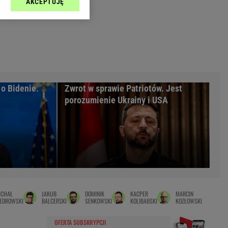
AKCEPTUJĘ
l sp. z o.o., jej
Zielona Góra
ić swoje preferencje
arzania danych poprzez
MAGAZYNY
ych”. Zmiana ustawień
syny
Kuchnia
a
Wysokie Obcasy
ach:
y
 celów identyfikacji.
 o Bidenie.
Zwrot w sprawie Patriotów. Jest
omiar reklam i treści,
rynarka
porozumienie Ukrainy i USA
enka za 29zł
zula
 wide
y
to
ICHAŁ
JAKUB
DOMINIK
KACPER
MARCIN
kim obcasie
IEDROWSKI
BALCERSKI
SENKOWSKI
KOLIBABSKI
KOZŁOWSKI
OFERTA SUBSKRYPCJI