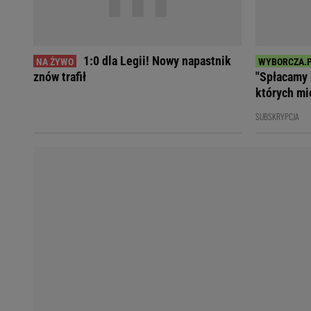
Koszykówka
Weekend w Warszawie
Siatkówka
Wakacje w Polsce
Agnieszka Radwańska
Wakacje za granicą
Robert Kubica
Seriale i TV
1:0 dla Legii! Nowy napastnik
Robert Lewandowski
Polskie seriale
znów trafił
"Spłacamy 
Serie A
Plotki
których mi
Premier League
Seriale
SUBSKRYPCJA
Bundesliga
Gra o Tron
Ekstraklasa
Milionerzy
Marcin Gortat
Małgorzata Rozenek-M
Lionel Messi
Kinga Rusin
Cristiano Ronaldo
Anna Mucha
Żużel
Książę Harry
Napoli
Meghan Markle
Bayern Monachium
Książna Kate