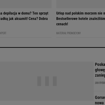
na depilacja w domu? Ten sprzęt
Urlop nad polskim morzem nie m
gładką jak aksamit! Cena? Dobra
Bestsellerowe hotele znaleźliś
cenach!
EXPERT
MATERIAŁ PROMOCYJNY
Poskar
głowę
zanie
JAN RYBI
Gorse
nowa 