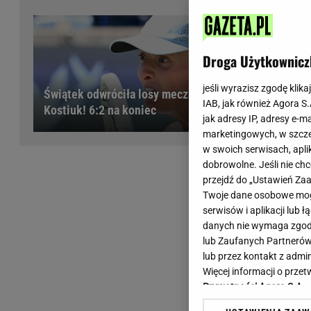
Wiadomości z Polski
Tenis
Plotki na topie
Sporty Walki
Niedziela handlowa
Siatkówka
Droga Użytkownicz
Informacje na bieżąco
PlusLiga
Metro Warszawa
Lekkoatletyka
jeśli wyrazisz zgodę klika
Świątek odwróciła losy meczu z
IAB, jak również Agora S
Duży Format
Kolarstwo
Kostiuk! 6:2 na koniec
jak adresy IP, adresy e-m
Pogoda Warszawa
Bieganie
marketingowych, w szcze
Pogoda Kraków
Trening - ćwiczenia
w swoich serwisach, aplik
Pogoda Gdańsk
Ćwiczenia
dobrowolne. Jeśli nie ch
Pogoda Poznań
Dieta - Odżywianie
przejdź do „Ustawień Z
Twoje dane osobowe mogą
Pogoda Wrocław
Jak schudnąć?
serwisów i aplikacji lub
Gazeta na X
Sport - Fitness
danych nie wymaga zgody 
Fitness
lub Zaufanych Partnerów
F1 - Formuła 1
lub przez kontakt z admi
Więcej informacji o prz
Prywatności Agora S.A.