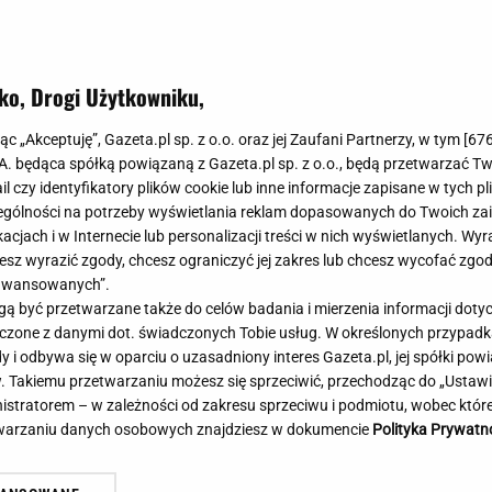
Meghan Markle
Krzesełka do ka
Magda Gessler
Łóżka dla dzieci
Barbara Kurdej-Szatan
Foteliki samoc
ko, Drogi Użytkowniku,
Księżna Kate
Przepisy
Porady
Jak zrobić?
jąc „Akceptuję”, Gazeta.pl sp. z o.o. oraz jej Zaufani Partnerzy, w tym [
67
.A. będąca spółką powiązaną z Gazeta.pl sp. z o.o., będą przetwarzać T
Na czasie
Grzyby
ail czy identyfikatory plików cookie lub inne informacje zapisane w tych p
Memy
Koronawirus
gólności na potrzeby wyświetlania reklam dopasowanych do Twoich zain
Radio Zet
Porady - Zdrowi
acjach i w Internecie lub personalizacji treści w nich wyświetlanych. Wyr
Radio Pogoda
Sukienki jeanso
cesz wyrazić zgody, chcesz ograniczyć jej zakres lub chcesz wycofać zgo
Radio internetowe
Torebki worki
aawansowanych”.
 być przetwarzane także do celów badania i mierzenia informacji dot
Rock Radio
Życzenia
 łączone z danymi dot. świadczonych Tobie usług. W określonych przypad
Złote Przeboje
Życzenia urodz
i odbywa się w oparciu o uzasadniony interes Gazeta.pl, jej spółki powi
Chillizet - radio internetowe
Życzenia imien
. Takiemu przetwarzaniu możesz się sprzeciwić, przechodząc do „Ust
Podcasty
Newsy, plotki - 
nistratorem – w zależności od zakresu sprzeciwu i podmiotu, wobec które
E-booki - Audiobooki
Lifestyle
etwarzaniu danych osobowych znajdziesz w dokumencie
Polityka Prywatn
Planeta.pl
Co obejrzeć