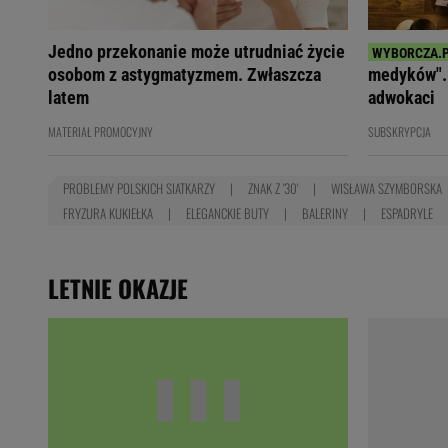
Jedno przekonanie może utrudniać życie
osobom z astygmatyzmem. Zwłaszcza
medyków". 
latem
adwokaci
MATERIAŁ PROMOCYJNY
SUBSKRYPCJA
PROBLEMY POLSKICH SIATKARZY
ZNAK Z '30'
WISŁAWA SZYMBORSKA
FRYZURA KUKIEŁKA
ELEGANCKIE BUTY
BALERINY
ESPADRYLE
LETNIE OKAZJE