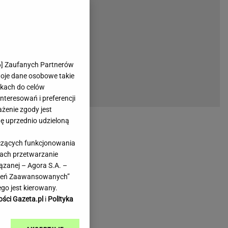
rmienia
Gliwice
Kielce
hodowe
Kraków
Lublin
Łódź
6
] Zaufanych Partnerów
woje dane osobowe takie
Olsztyn
likach do celów
Opole
teresowań i preferencji
e
Płock
ażenie zgody jest
we
Poznań
dę uprzednio udzieloną
Radom
yczących funkcjonowania
Rzeszów
kach przetwarzanie
inowe
Sosnowiec
ązanej – Agora S.A. –
inowe
Szczecin
awień Zaawansowanych”
Melo Radio
Toruń
go jest kierowany.
Trójmiasto
ości Gazeta.pl
i
Polityka
Warszawa
Wrocław