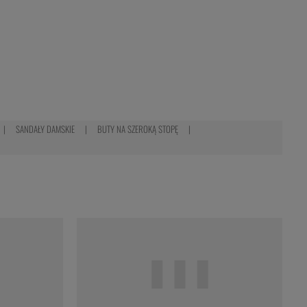
SANDAŁY DAMSKIE
BUTY NA SZEROKĄ STOPĘ