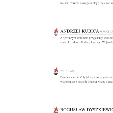
Rafała Czernera naszego Kolegę i wieloletni
ANDRZEJ KUBICA
WROCŁA
Z ogromnym smutkiem przyjęliśmy wiadom
śmierci Andrzeja Kubicy Radnego Wojewód
WROCŁAW
Pani Katarzynie Żołyńskiej wyrazy głęboki
współczucia z powodu śmierci Mamy składaj
BOGUSŁAW DYSZKIEWI