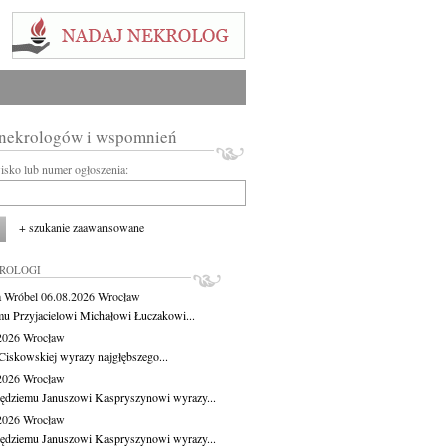
 nekrologów i wspomnień
wisko lub numer ogłoszenia:
+ szukanie zaawansowane
KROLOGI
 Wróbel
06.08.2026
Wrocław
u Przyjacielowi Michałowi Łuczakowi...
.2026
Wrocław
Ciskowskiej wyrazy najgłębszego...
.2026
Wrocław
ędziemu Januszowi Kaspryszynowi wyrazy...
.2026
Wrocław
ędziemu Januszowi Kaspryszynowi wyrazy...