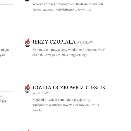
Wyrazy szczerego współczucia Rodzinie z powodu
śmierci naszego wieloletniego pracownika...
,
JERZY CZUPIAŁA
WROCŁAW
mojego
Ze smutkiem przyjęliśmy wiadomość o śmierci Prof.
kle...
dra hab. Jerzego Czupiała długoletniego...
JOWITA OCZKOWICZ-CIEŚLIK
WROCŁAW
zy
Z głębokim żalem i smutkiem przyjęliśmy
ęża...
wiadomość o śmierci Jowity Oczkowicz-Cieślik
Jowita...