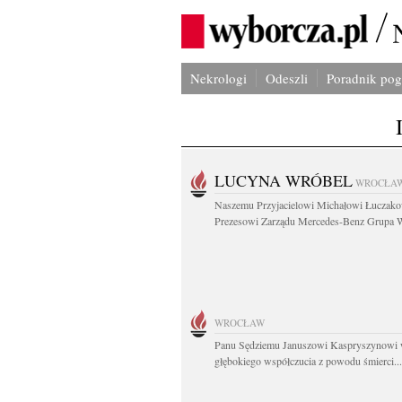
Nekrologi
Odeszli
Poradnik po
LUCYNA WRÓBEL
WROCŁA
Naszemu Przyjacielowi Michałowi Łuczak
Prezesowi Zarządu Mercedes-Benz Grupa W
WROCŁAW
Panu Sędziemu Januszowi Kaspryszynowi 
głębokiego współczucia z powodu śmierci...