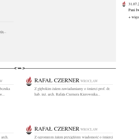
31.07
Pani I
+ więc
ą...
RAFAŁ CZERNER
W
WROCŁAW
bczuka
Z głębokim żalem zawiadamiamy o śmierci prof. dr.
...
hab. inż. arch. Rafała Czernera Kierownika...
RAFAŁ CZERNER
WROCŁAW
 arch.
Z ogromnym żalem przyjęliśmy wiadomość o śmierci