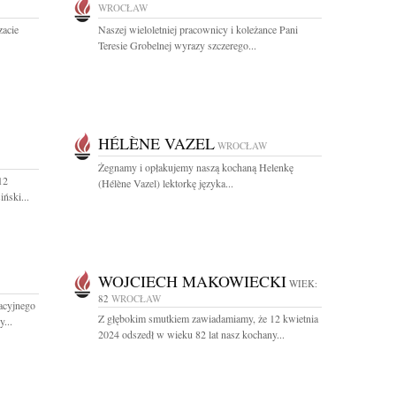
WROCŁAW
zacie
Naszej wieloletniej pracownicy i koleżance Pani
Teresie Grobelnej wyrazy szczerego...
HÉLÈNE VAZEL
WROCŁAW
Żegnamy i opłakujemy naszą kochaną Helenkę
12
(Hélène Vazel) lektorkę języka...
ński...
WOJCIECH MAKOWIECKI
WIEK:
82
WROCŁAW
acyjnego
Z głębokim smutkiem zawiadamiamy, że 12 kwietnia
...
2024 odszedł w wieku 82 lat nasz kochany...