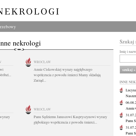
grzebowy
Inne nekrologi
Szukaj
Imię i naz
W
WROCŁAW
owi
Annie Ciskowskiej wyrazy najgłębszego
róbel...
współczucia z powodu śmierci Mamy składają
Zarząd...
INNE NE
Lucyna
Naszem
06.08
Annie 
WROCŁAW
31.07
wyrazy
Panu Sędziemu Januszowi Kaspryszynowi wyrazy
Panu S
głębokiego współczucia z powodu śmierci...
31.07
Panu S