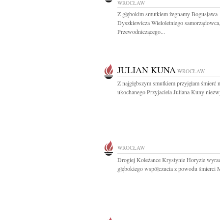
WROCŁAW
Z głębokim smutkiem żegnamy Bogusława
Dyszkiewicza Wieloletniego samorządowca
Przewodniczącego...
JULIAN KUNA
WROCŁAW
Z najgłębszym smutkiem przyjęłam śmierć 
ukochanego Przyjaciela Juliana Kuny niezwy
WROCŁAW
Drogiej Koleżance Krystynie Horyzie wyra
głębokiego współczucia z powodu śmierci M