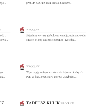
ego...
prof. dr. hab. inż. arch. Rafała Czernera...
W
WROCŁAW
ość o
Składamy wyrazy głębokiego współczucia z powodu
ztwa...
śmierci Mamy Naszej Koleżance i Koledze...
WROCŁAW
ego
Wyrazy głębokiego współczucia i słowa otuchy dla
ą...
Pani dr hab. Bogusławy Doroty Gołębniak,...
CZ
TADEUSZ KULIK
WROCŁAW