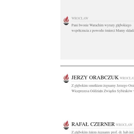
WROCŁAW
Pani Iwonie Warachim wyrazy głębokiego
współczucia z powodu śmierci Mamy składaj
JERZY ORABCZUK
WROCŁA
Z głębokim smutkiem żegnamy Jerzego Ora
Wiceprezesa Oddziału Związku Sybiraków w
RAFAŁ CZERNER
WROCŁAW
Z głębokim żalem żegnamy prof. dr. hab.inż.