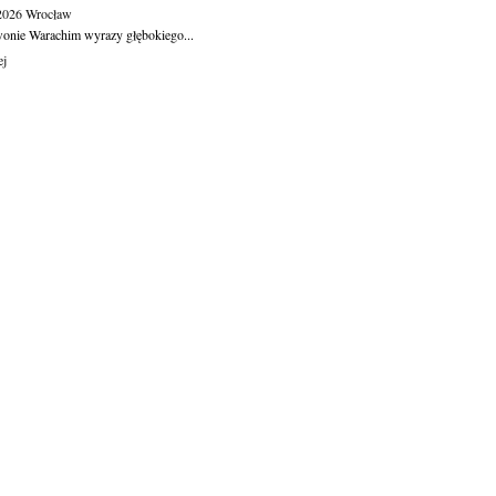
.2026
Wrocław
wonie Warachim wyrazy głębokiego...
ej