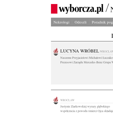
Nekrologi
Odeszli
Poradnik po
LUCYNA WRÓBEL
WROCŁA
Naszemu Przyjacielowi Michałowi Łuczak
Prezesowi Zarządu Mercedes-Benz Grupa W
WROCŁAW
Justynie Ziarkowskiej wyrazy głębokiego
współczucia z powodu śmierci Ojca składają