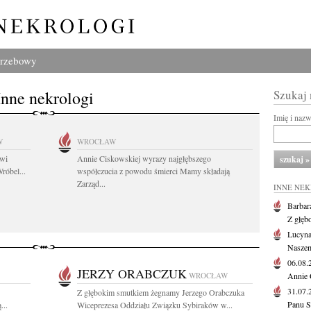
grzebowy
Inne nekrologi
Szukaj
Imię i naz
W
WROCŁAW
owi
Annie Ciskowskiej wyrazy najgłębszego
róbel...
współczucia z powodu śmierci Mamy składają
Zarząd...
INNE NE
Barbar
Z głęb
Lucyna
Naszem
06.08
JERZY ORABCZUK
WROCŁAW
Annie 
31.07
Z głębokim smutkiem żegnamy Jerzego Orabczuka
Panu S
...
Wiceprezesa Oddziału Związku Sybiraków w...