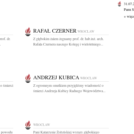
31.07
Panu S
+ więc
RAFAŁ CZERNER
WROCŁAW
rof. dr.
Z głębokim żalem żegnamy prof. dr. hab.inż. arch.
.
Rafała Czernera naszego Kolegę i wieloletniego...
ANDRZEJ KUBICA
WROCŁAW
o śmierci
Z ogromnym smutkiem przyjęliśmy wiadomość o
śmierci Andrzeja Kubicy Radnego Województwa...
WROCŁAW
z powodu
Pani Katarzynie Żołyńskiej wyrazy głębokiego