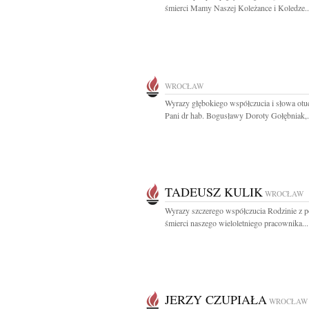
śmierci Mamy Naszej Koleżance i Koledze..
WROCŁAW
Wyrazy głębokiego współczucia i słowa otu
Pani dr hab. Bogusławy Doroty Gołębniak,.
TADEUSZ KULIK
WROCŁAW
Wyrazy szczerego współczucia Rodzinie z
śmierci naszego wieloletniego pracownika...
JERZY CZUPIAŁA
WROCŁAW