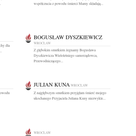
.
współczucia z powodu śmierci Mamy składają...
BOGUSŁAW DYSZKIEWICZ
WROCŁAW
chy dla
Z głębokim smutkiem żegnamy Bogusława
..
Dyszkiewicza Wieloletniego samorządowca,
Przewodniczącego...
JULIAN KUNA
WROCŁAW
 powodu
Z najgłębszym smutkiem przyjęłam śmierć mojego
ukochanego Przyjaciela Juliana Kuny niezwykle...
WROCŁAW