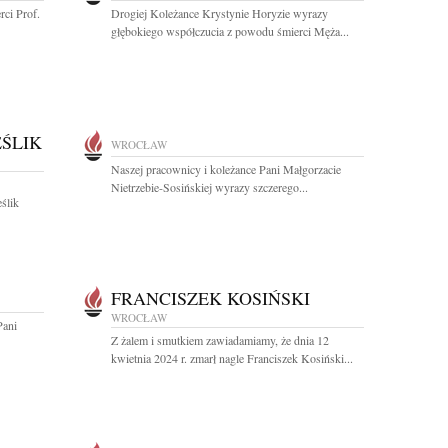
ci Prof.
Drogiej Koleżance Krystynie Horyzie wyrazy
głębokiego współczucia z powodu śmierci Męża...
EŚLIK
WROCŁAW
Naszej pracownicy i koleżance Pani Małgorzacie
Nietrzebie-Sosińskiej wyrazy szczerego...
ślik
FRANCISZEK KOSIŃSKI
WROCŁAW
Pani
Z żalem i smutkiem zawiadamiamy, że dnia 12
kwietnia 2024 r. zmarł nagle Franciszek Kosiński...