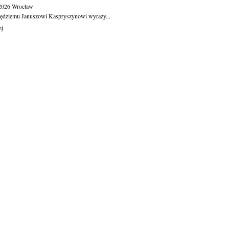
.2026
Wrocław
ędziemu Januszowi Kaspryszynowi wyrazy...
ej