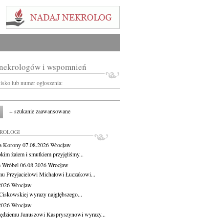
 nekrologów i wspomnień
wisko lub numer ogłoszenia:
+ szukanie zaawansowane
KROLOGI
a Korony
07.08.2026
Wrocław
okim żalem i smutkiem przyjęliśmy...
 Wróbel
06.08.2026
Wrocław
u Przyjacielowi Michałowi Łuczakowi...
.2026
Wrocław
Ciskowskiej wyrazy najgłębszego...
.2026
Wrocław
ędziemu Januszowi Kaspryszynowi wyrazy...