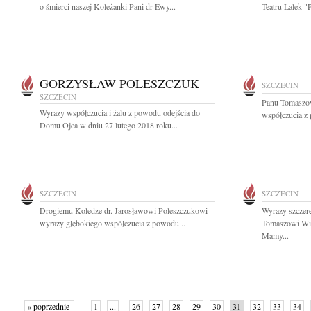
o śmierci naszej Koleżanki Pani dr Ewy...
Teatru Lalek "P
GORZYSŁAW POLESZCZUK
SZCZECIN
SZCZECIN
Panu Tomaszo
Wyrazy współczucia i żalu z powodu odejścia do
współczucia z 
Domu Ojca w dniu 27 lutego 2018 roku...
SZCZECIN
SZCZECIN
Drogiemu Koledze dr. Jarosławowi Poleszczukowi
Wyrazy szczere
wyrazy głębokiego współczucia z powodu...
Tomaszowi Wik
Mamy...
« poprzednie
1
...
26
27
28
29
30
31
32
33
34