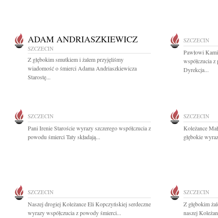
ADAM ANDRIASZKIEWICZ
SZCZECIN
SZCZECIN
Pawłowi Kami
Z głębokim smutkiem i żalem przyjęliśmy
współczucia z 
wiadomość o śmierci Adama Andriaszkiewicza
Dyrekcja...
Starostę...
SZCZECIN
SZCZECIN
Pani Irenie Staroście wyrazy szczerego współczucia z
Koleżance Mał
powodu śmierci Taty składają...
głębokie wyra
SZCZECIN
SZCZECIN
Naszej drogiej Koleżance Eli Kopczyńskiej serdeczne
Z głębokim ża
wyrazy współczucia z powody śmierci...
naszej Koleżan