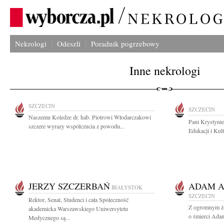
Nekrologi
Odeszli
Poradnik pogrzebowy
Inne nekrologi
SZCZECIN
SZCZECIN
Naszemu Koledze dr. hab. Piotrowi Włodarczakowi
Pani Krystyni
szczere wyrazy współczucia z powodu...
Edukacji i Kul
JERZY SZCZERBAŃ
ADAM A
BIAŁYSTOK
SZCZECIN
Rektor, Senat, Studenci i cała Społeczność
Z ogromnym ża
akademicka Warszawskiego Uniwersytetu
o śmierci Ada
Medycznego są...