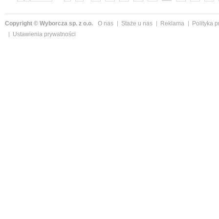
»
Copyright © Wyborcza sp. z o.o.
O nas
Staże u nas
Reklama
Polityka 
Ustawienia prywatności