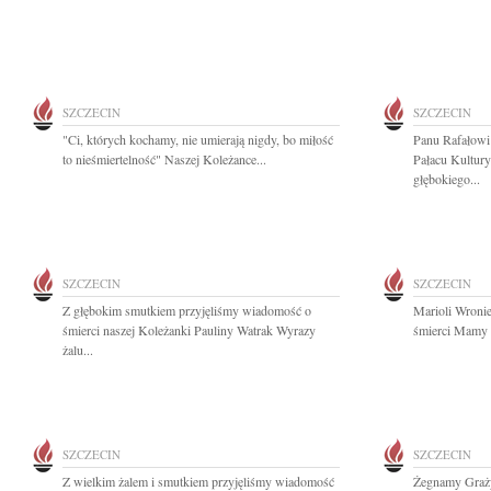
SZCZECIN
SZCZECIN
"Ci, których kochamy, nie umierają nigdy, bo miłość
Panu Rafałowi
to nieśmiertelność" Naszej Koleżance...
Pałacu Kultury
głębokiego...
SZCZECIN
SZCZECIN
Z głębokim smutkiem przyjęliśmy wiadomość o
Marioli Wroni
śmierci naszej Koleżanki Pauliny Watrak Wyrazy
śmierci Mamy p
żalu...
SZCZECIN
SZCZECIN
Z wielkim żalem i smutkiem przyjęliśmy wiadomość
Żegnamy Graży