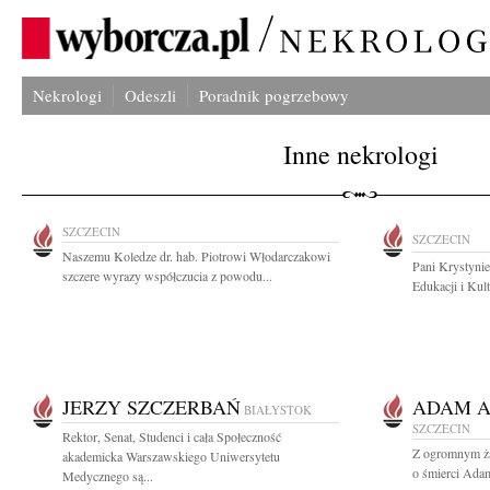
Nekrologi
Odeszli
Poradnik pogrzebowy
Inne nekrologi
SZCZECIN
SZCZECIN
Naszemu Koledze dr. hab. Piotrowi Włodarczakowi
Pani Krystyni
szczere wyrazy współczucia z powodu...
Edukacji i Kul
JERZY SZCZERBAŃ
ADAM A
BIAŁYSTOK
SZCZECIN
Rektor, Senat, Studenci i cała Społeczność
Z ogromnym ża
akademicka Warszawskiego Uniwersytetu
o śmierci Ada
Medycznego są...