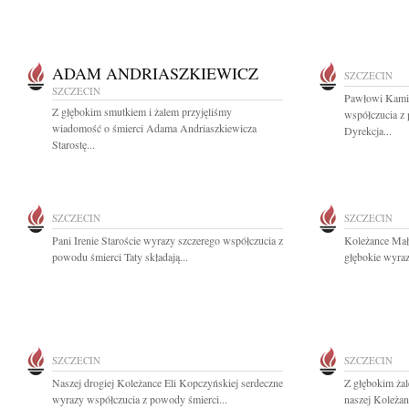
ADAM ANDRIASZKIEWICZ
SZCZECIN
SZCZECIN
Pawłowi Kami
Z głębokim smutkiem i żalem przyjęliśmy
współczucia z 
wiadomość o śmierci Adama Andriaszkiewicza
Dyrekcja...
Starostę...
SZCZECIN
SZCZECIN
Pani Irenie Staroście wyrazy szczerego współczucia z
Koleżance Mał
powodu śmierci Taty składają...
głębokie wyra
SZCZECIN
SZCZECIN
Naszej drogiej Koleżance Eli Kopczyńskiej serdeczne
Z głębokim ża
wyrazy współczucia z powody śmierci...
naszej Koleżan