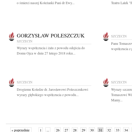
o śmierci naszej Koleżanki Pani dr Ewy...
Teatru Lalek "P
GORZYSŁAW POLESZCZUK
SZCZECIN
SZCZECIN
Panu Tomaszo
Wyrazy współczucia i żalu z powodu odejścia do
współczucia z 
Domu Ojca w dniu 27 lutego 2018 roku...
SZCZECIN
SZCZECIN
Drogiemu Koledze dr. Jarosławowi Poleszczukowi
Wyrazy szczere
wyrazy głębokiego współczucia z powodu...
Tomaszowi Wik
Mamy...
« poprzednie
1
...
26
27
28
29
30
31
32
33
34