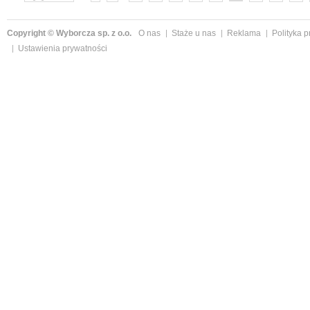
»
Copyright © Wyborcza sp. z o.o.
O nas
Staże u nas
Reklama
Polityka 
Ustawienia prywatności