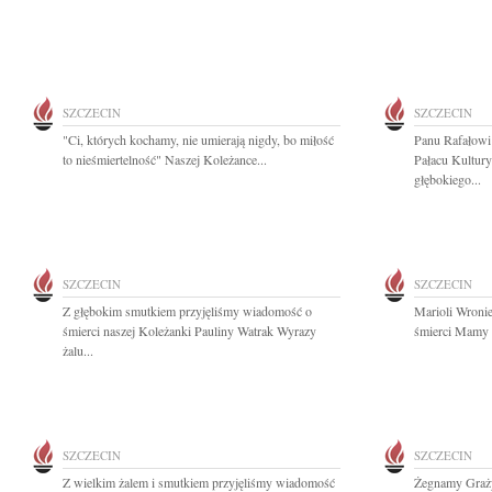
SZCZECIN
SZCZECIN
"Ci, których kochamy, nie umierają nigdy, bo miłość
Panu Rafałowi
to nieśmiertelność" Naszej Koleżance...
Pałacu Kultury
głębokiego...
SZCZECIN
SZCZECIN
Z głębokim smutkiem przyjęliśmy wiadomość o
Marioli Wroni
śmierci naszej Koleżanki Pauliny Watrak Wyrazy
śmierci Mamy p
żalu...
SZCZECIN
SZCZECIN
Z wielkim żalem i smutkiem przyjęliśmy wiadomość
Żegnamy Graży