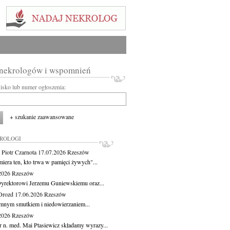
 nekrologów i wspomnień
wisko lub numer ogłoszenia:
+ szukanie zaawansowane
KROLOGI
 Piotr Czarnota
17.07.2026
Rzeszów
miera ten, kto trwa w pamięci żywych"...
.2026
Rzeszów
yrektorowi Jerzemu Guniewskiemu oraz...
Drozd
17.06.2026
Rzeszów
mnym smutkiem i niedowierzaniem...
.2026
Rzeszów
r n. med. Mai Ptasiewicz składamy wyrazy...