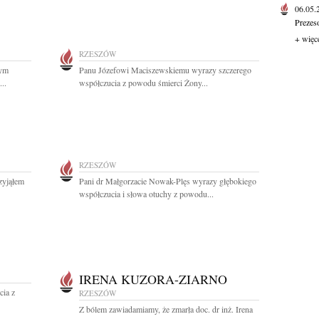
06.05
Prezes
+ więc
RZESZÓW
zym
Panu Józefowi Maciszewskiemu wyrazy szczerego
..
współczucia z powodu śmierci Żony...
RZESZÓW
zyjąłem
Pani dr Małgorzacie Nowak-Plęs wyrazy głębokiego
współczucia i słowa otuchy z powodu...
IRENA KUZORA-ZIARNO
cia z
RZESZÓW
Z bólem zawiadamiamy, że zmarła doc. dr inż. Irena