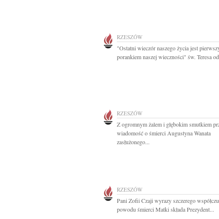
RZESZÓW
"Ostatni wieczór naszego życia jest pierws
porankiem naszej wieczności" św. Teresa od.
RZESZÓW
Z ogromnym żalem i głębokim smutkiem pr
wiadomość o śmierci Augustyna Wanata
zasłużonego...
RZESZÓW
Pani Zofii Czaji wyrazy szczerego współczu
powodu śmierci Matki składa Prezydent...