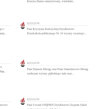
Kuzora-Ziarno emerytowany, wieloletni...
RZESZÓW
go i
Pani Krystynie Kulczyckiej Dyrektorowi
amy...
Przedszkola publicznego Nr 18 wyrazy szczerego...
RZESZÓW
wi
Pani Danucie Misiąg oraz Panu Stanisławowi Misiąg
ją...
serdeczne wyrazy głębokiego żalu oraz...
RZESZÓW
ławowi
Pani Urszuli STĘPIEŃ Dyrektorowi Zespołu Szkół