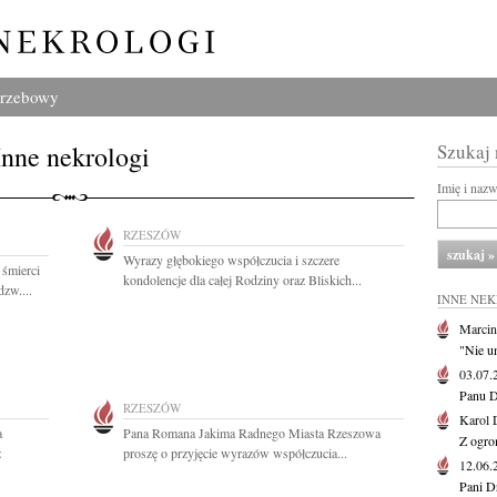
grzebowy
Inne nekrologi
Szukaj
Imię i naz
RZESZÓW
Wyrazy głębokiego współczucia i szczere
 śmierci
kondolencje dla całej Rodziny oraz Bliskich...
zw....
INNE NE
Marcin
"Nie u
03.07
Panu D
RZESZÓW
Karol 
a
Pana Romana Jakima Radnego Miasta Rzeszowa
Z ogro
z
proszę o przyjęcie wyrazów współczucia...
12.06
Pani D