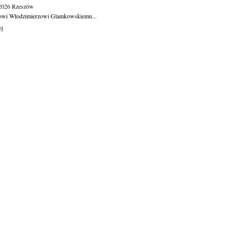
.2026
Rzeszów
owi Włodzimierzowi Glamkowskiemu...
ej