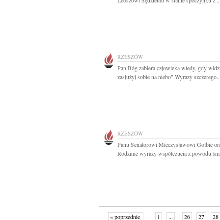
Leoszowi Sędziemu w stanie spoczynku z...
RZESZÓW
Pan Bóg zabiera człowieka wtedy, gdy widzi
zasłużył sobie na niebo" Wyrazy szczerego..
RZESZÓW
Panu Senatorowi Mieczysławowi Golbie or
Rodzinie wyrazy współczucia z powodu śmie
« poprzednie
1
...
26
27
28