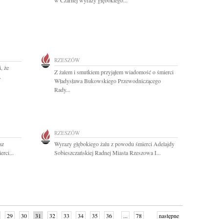
w Czarnej wyrazy głębokiego...
RZESZÓW
, że
Z żalem i smutkiem przyjąłem wiadomość o śmierci
.
Władysława Bukowskiego Przewodniczącego
Rady...
RZESZÓW
az
Wyrazy głębokiego żalu z powodu śmierci Adelajdy
rci...
Sobieszczańskiej Radnej Miasta Rzeszowa I...
29
30
31
32
33
34
35
36
...
78
następne