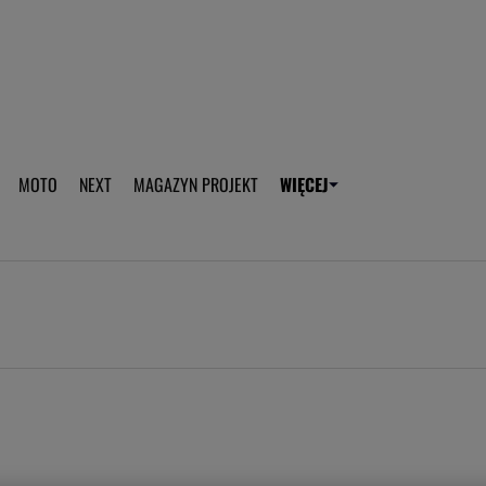
aplikację Gazeta - Android
Pobierz aplikację Gazeta -
MOTO
NEXT
MAGAZYN PROJEKT
WIĘCEJ
T
PLOTEK
SPORT.PL
HOROSKOPY
WEEKEND
TOK FM
WYBORC
ROZRYWKA
ŻYCIE I STYL
Gwiazdy Mundialu
Fryzury
Plotek
Makijaż
Gry online
Magia - Ciekawo
Historie
Wiadomości - 
WAGs
Sposób na za d
Anna Lewandowska
Gorączka u dzi