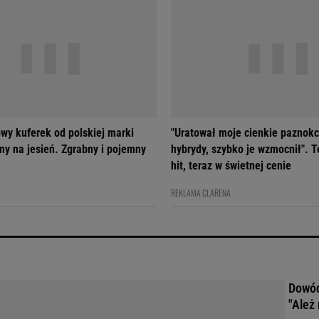
wy kuferek od polskiej marki
"Uratował moje cienkie paznokc
ny na jesień. Zgrabny i pojemny
hybrydy, szybko je wzmocnił". T
hit, teraz w świetnej cenie
REKLAMA CLARENA
Dowód
"Ależ 