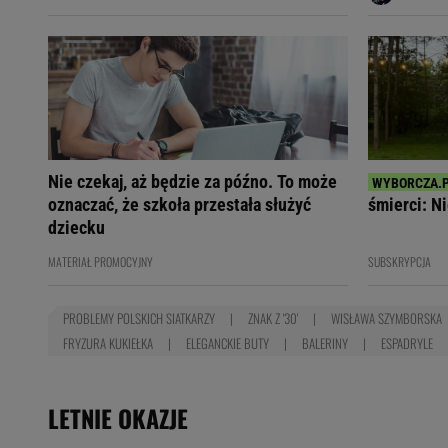
Nie czekaj, aż będzie za późno. To może
oznaczać, że szkoła przestała służyć
śmierci: Ni
dziecku
MATERIAŁ PROMOCYJNY
SUBSKRYPCJA
PROBLEMY POLSKICH SIATKARZY
ZNAK Z '30'
WISŁAWA SZYMBORSKA
FRYZURA KUKIEŁKA
ELEGANCKIE BUTY
BALERINY
ESPADRYLE
LETNIE OKAZJE