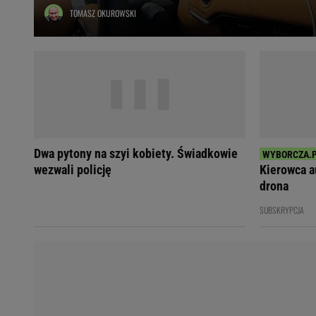
TOMASZ OKUROWSKI
Ładowanie samochodu elektrycznego
Filtr cząstek stałych
Brzydki zapach w samochodzie
Numer Vin
Ogłoszenia motoryzacyjne
Waluty
Komunikaty
Opel Meriva
Dwa pytony na szyi kobiety. Świadkowie
Toyota Auris
wezwali policję
Kierowca a
Toyota Avensis
drona
Jeep Grand Cherokee
SUBSKRYPCJA
POPULARNE TEMATY
Liga Mistrzów
Legia Warszawa
Liga Europy
Paszport Covidowy
Piłka Nożna
Wczasy w górach