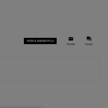
 IOS
Gazeta.pl na Facebooku
OFERTA SUBSKRYPCJI
Poczta
Forum
ZA
WYDARZENIA GOSPODARCZE
LOKALNE
Białystok
Bielsko-Biała
stki
Bydgoszcz
moda
Częstochowa
uże buty
Gorzów Wielkopolski
ecka
Katowice