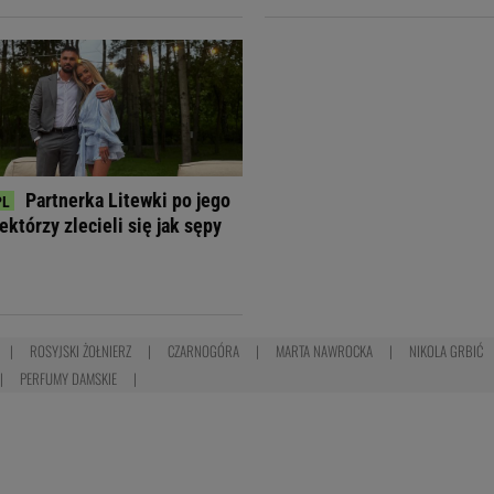
Partnerka Litewki po jego
ektórzy zlecieli się jak sępy
ROSYJSKI ŻOŁNIERZ
CZARNOGÓRA
MARTA NAWROCKA
NIKOLA GRBIĆ
PERFUMY DAMSKIE