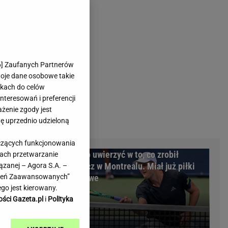
rmienia
Gliwice
Kielce
hodowe
Kraków
Lublin
Łódź
6
] Zaufanych Partnerów
woje dane osobowe takie
Olsztyn
likach do celów
Opole
teresowań i preferencji
e
Płock
ażenie zgody jest
we
Poznań
dę uprzednio udzieloną
Radom
yczących funkcjonowania
Rzeszów
larią
Trudno uwierzyć w to, co zrobił
kach przetwarzanie
inowe
Sosnowiec
 złożyli
Hurkacz w Montrealu. Miał już piłki
ązanej – Agora S.A. –
inowe
Szczecin
awień Zaawansowanych”
meczowe
Melo Radio
Toruń
go jest kierowany.
Trójmiasto
ości Gazeta.pl
i
Polityka
Warszawa
Wrocław