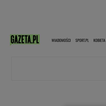
Poczta - Logowanie
Pobierz 
WIADOMOŚCI
SPORT.PL
KOBIETA
DZIECKO
KOBIETA
KULTURA
NEX
WIADOMOŚCI
SPORT
G.PL
Skoki narciarskie
Haps.pl
Ekstraklasa
Wiadomości ze świata
Bundesliga
Sport wiadomości
Liga Mistrzów
Horoskop
Liga Europy
Papież Franiszek
Koszykówka