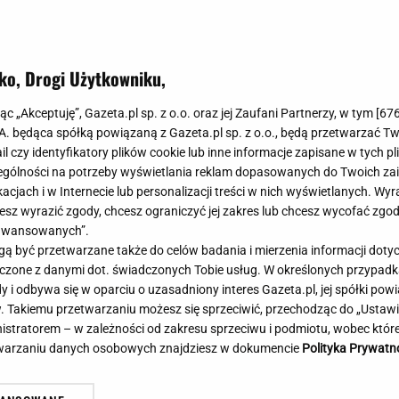
Meghan Markle
Krzesełka do ka
Magda Gessler
Łóżka dla dzieci
Barbara Kurdej-Szatan
Foteliki samoc
ko, Drogi Użytkowniku,
Księżna Kate
Przepisy
Porady
Jak zrobić?
jąc „Akceptuję”, Gazeta.pl sp. z o.o. oraz jej Zaufani Partnerzy, w tym [
67
.A. będąca spółką powiązaną z Gazeta.pl sp. z o.o., będą przetwarzać T
Na czasie
Grzyby
ail czy identyfikatory plików cookie lub inne informacje zapisane w tych p
Memy
Koronawirus
gólności na potrzeby wyświetlania reklam dopasowanych do Twoich zain
Radio Zet
Porady - Zdrowi
acjach i w Internecie lub personalizacji treści w nich wyświetlanych. Wyr
Radio Pogoda
Sukienki jeanso
cesz wyrazić zgody, chcesz ograniczyć jej zakres lub chcesz wycofać zgo
Radio internetowe
Torebki worki
aawansowanych”.
 być przetwarzane także do celów badania i mierzenia informacji dot
Rock Radio
Życzenia
ne wieści z Toronto! Znamy
Manifestacja pod Kance
 łączone z danymi dot. świadczonych Tobie usług. W określonych przypad
Złote Przeboje
Życzenia urodz
zinę meczu Igi Świątek
Premiera. Organizatorzy
i odbywa się w oparciu o uzasadniony interes Gazeta.pl, jej spółki powi
Chillizet - radio internetowe
Życzenia imien
. Takiemu przetwarzaniu możesz się sprzeciwić, przechodząc do „Ust
petycję
Podcasty
Newsy, plotki - 
nistratorem – w zależności od zakresu sprzeciwu i podmiotu, wobec które
E-booki - Audiobooki
Lifestyle
etwarzaniu danych osobowych znajdziesz w dokumencie
Polityka Prywatn
Planeta.pl
Co obejrzeć