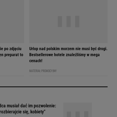
ie po zdjęciu
Urlop nad polskim morzem nie musi być drogi.
en preparat to
Bestsellerowe hotele znaleźliśmy w mega
cenach!
MATERIAŁ PROMOCYJNY
ca musiał dać im pozwolenie:
rozbierajcie się, kobiety"