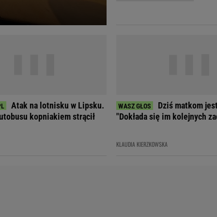
Telewizor LG O
Atak na lotnisku w Lipsku.
Dziś matkom jest
utobusu kopniakiem strącił
"Dokłada się im kolejnych za
KLAUDIA KIERZKOWSKA
Doda
Kalkulator Poro
Magda Gessler
Kalendarz dni p
Agnieszka Woźniak-Starak
Kalendarz ciąży