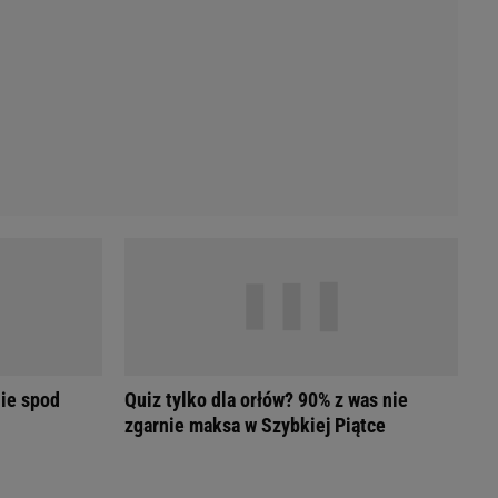
Przetargi
Licytacje komornicze
Komputery Forum
Alkomat online
Kalkulator opłacalności LPG
Przelicznik cm na cale i stopy
Kalkulator momentu obrotowego
Kalkulator mocy
Kalkulator zużycia paliwa
Kalkulator rozmiaru opon
Przelicznik mile na kilometry
ie spod
Quiz tylko dla orłów? 90% z was nie
zgarnie maksa w Szybkiej Piątce