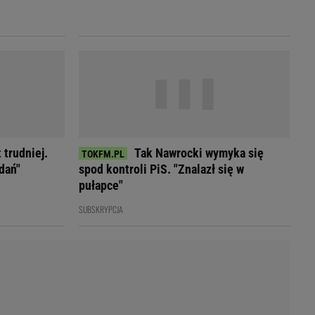
LED
 trudniej.
Tak Nawrocki wymyka się
dań"
spod kontroli PiS. "Znalazł się w
pułapce"
SUBSKRYPCJA
du
Rodzina
łodnych
Wakacje
Sennik