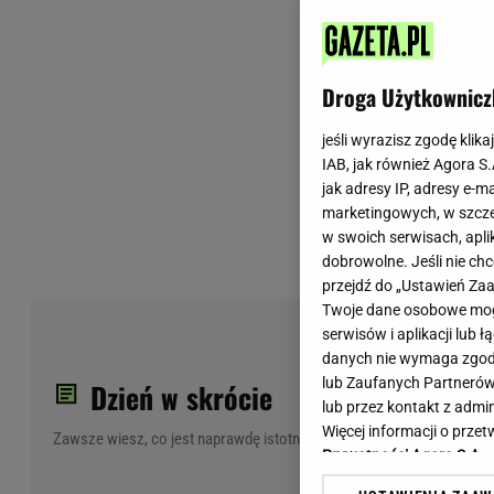
Wiadomości z Polski
Tenis
Plotki na topie
Sporty Walki
Niedziela handlowa
Siatkówka
Droga Użytkownicz
Informacje na bieżąco
PlusLiga
Metro Warszawa
Lekkoatletyka
jeśli wyrazisz zgodę klika
IAB, jak również Agora S
Duży Format
Kolarstwo
jak adresy IP, adresy e-m
Pogoda Warszawa
Bieganie
marketingowych, w szcze
Pogoda Kraków
Trening - ćwiczenia
w swoich serwisach, aplik
Pogoda Gdańsk
Ćwiczenia
dobrowolne. Jeśli nie ch
Pogoda Poznań
Dieta - Odżywianie
przejdź do „Ustawień Z
Twoje dane osobowe mogą
Pogoda Wrocław
Jak schudnąć?
Pil
serwisów i aplikacji lub
Gazeta na X
Sport - Fitness
god
danych nie wymaga zgody 
Fitness
lub Zaufanych Partnerów
Dzień w skrócie
F1 - Formuła 1
lub przez kontakt z admi
Więcej informacji o prz
Zawsze wiesz, co jest naprawdę istotne
Prywatności Agora S.A.