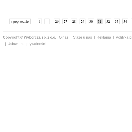
« poprzednie
1
...
26
27
28
29
30
31
32
33
34
»
Copyright © Wyborcza sp. z o.o.
O nas
Staże u nas
Reklama
Polityka 
Ustawienia prywatności