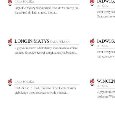
JADWI
CAŁA POLSKA
POLSKA
Głębokie wyrazy współczucia oraz słowa otuchy dla
Panu Prezyde
Pana Prof. dr. hab. n. med. Piotra...
Najszczersze w
LONGIN MATYS
JADWI
CAŁA POLSKA
POLSKA
Z głębokim żalem odebraliśmy wiadomość o śmierci
Panu Prezyde
naszego drogiego Kolegi Longina Matysa byłego...
najszczersze w
WINCEN
CAŁA POLSKA
POLSKA
Prof. dr hab. n. med. Piotrowi Terleckiemu wyrazy
Z głębokim sm
głębokiego współczucia z powodu śmierci...
profesora Winc