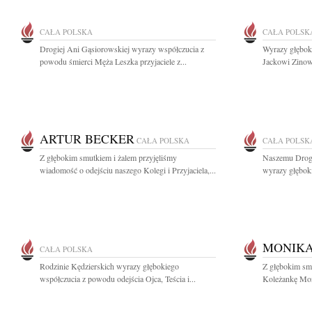
CAŁA POLSKA
CAŁA POLSK
Drogiej Ani Gąsiorowskiej wyrazy współczucia z
Wyrazy głęboki
powodu śmierci Męża Leszka przyjaciele z...
Jackowi Zinow
ARTUR BECKER
CAŁA POLSKA
CAŁA POLSK
Z głębokim smutkiem i żalem przyjęliśmy
Naszemu Drog
wiadomość o odejściu naszego Kolegi i Przyjaciela,...
wyrazy głęboki
MONIKA
CAŁA POLSKA
Rodzinie Kędzierskich wyrazy głębokiego
Z głębokim sm
współczucia z powodu odejścia Ojca, Teścia i...
Koleżankę Moni