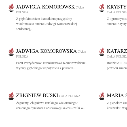
JADWIGIA KOMOROWSK
KRYSTY
CAŁA
POLSKA
CAŁA POLSK
Z głębokim żalem i smutkiem przyjęliśmy
Z ogromnym s
wiadomość o śmierci Jadwigi Komorowskiej
śmierci Krysty
serdecznej,...
JADWIGA KOMOROWSKA
KATARZ
CAŁA
POLSKA
CAŁA POLSK
Panu Prezydentowi Bronisławowi Komorowskiemu
Rodzinie i Bli
wyrazy głębokiego współczucia z powodu...
powodu śmierci
ZBIGNIEW BUSKI
MARIA 
CAŁA POLSKA
Żegnamy, Zbigniewa Buskiego wieloletniego i
Z głębokim ża
cenionego dyrektora Państwowej Galerii Sztuki w...
koleżanki i ws