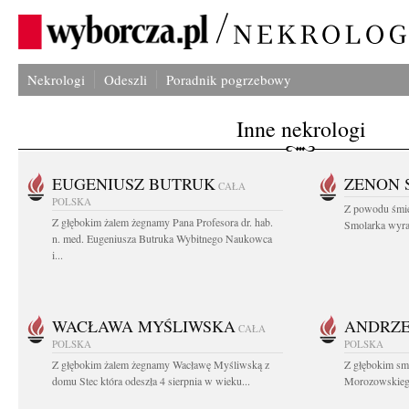
Nekrologi
Odeszli
Poradnik pogrzebowy
Inne nekrologi
EUGENIUSZ BUTRUK
ZENON 
CAŁA
POLSKA
Z powodu śmie
Z głębokim żalem żegnamy Pana Profesora dr. hab.
Smolarka wyraz
n. med. Eugeniusza Butruka Wybitnego Naukowca
i...
WACŁAWA MYŚLIWSKA
ANDRZE
CAŁA
POLSKA
POLSKA
Z głębokim żalem żegnamy Wacławę Myśliwską z
Z głębokim sm
domu Stec która odeszła 4 sierpnia w wieku...
Morozowskiego 