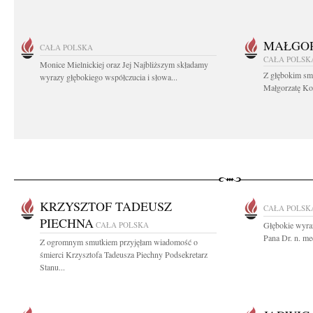
MAŁGOR
CAŁA POLSKA
CAŁA POLSK
Monice Mielnickiej oraz Jej Najbliższym składamy
Z głębokim sm
wyrazy głębokiego współczucia i słowa...
Małgorzatę Koś
KRZYSZTOF TADEUSZ
CAŁA POLSK
PIECHNA
CAŁA POLSKA
Głębokie wyraz
Pana Dr. n. me
Z ogromnym smutkiem przyjęłam wiadomość o
śmierci Krzysztofa Tadeusza Piechny Podsekretarz
Stanu...