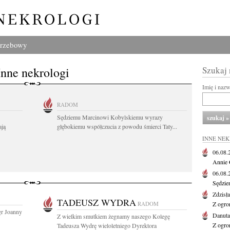
grzebowy
Inne nekrologi
Szukaj
Imię i naz
RADOM
Sędziemu Marcinowi Kobylskiemu wyrazy
ają
głębokiemu współczucia z powodu śmierci Taty...
INNE NE
06.08
Annie 
06.08
Sędzie
Zdzisł
TADEUSZ WYDRA
RADOM
Z ogro
gr Joanny
Danut
Z wielkim smutkiem żegnamy naszego Kolegę
Z ogro
Tadeusza Wydrę wieloletniego Dyrektora