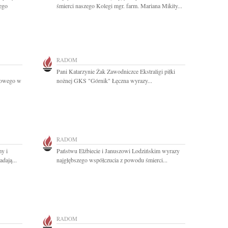
ego
śmierci naszego Kolegi mgr. farm. Mariana Mikity...
RADOM
Pani Katarzynie Żak Zawodniczce Ekstraligi piłki
cowego w
nożnej GKS "Górnik" Łęczna wyrazy...
RADOM
y i
Państwu Elżbiecie i Januszowi Lodzińskim wyrazy
dają...
najgłębszego współczucia z powodu śmierci...
RADOM