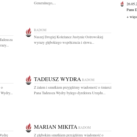
Generalnego,...
26.05
Panu D
+ więc
RADOM
Naszej Drogiej Koleżance Justynie Ostrowskiej
Tadeusza
wyrazy głębokiego współczucia i słowa...
azy...
TADEUSZ WYDRA
RADOM
 o
Z żalem i smutkiem przyjęliśmy wiadomość o śmierci
 Wydry...
Pana Tadeusza Wydry byłego dyrektora Urzędu...
MARIAN MIKITA
RADOM
Wydrę
Z głębokim smutkiem przyjęliśmy wiadomość o