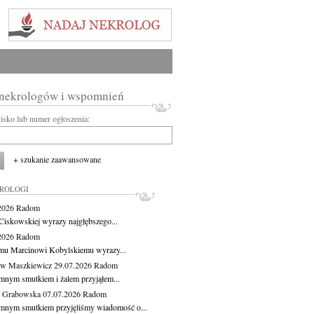
 nekrologów i wspomnień
wisko lub numer ogłoszenia:
+ szukanie zaawansowane
KROLOGI
.2026
Radom
Ciskowskiej wyrazy najgłębszego...
.2026
Radom
mu Marcinowi Kobylskiemu wyrazy...
aw Maszkiewicz
29.07.2026
Radom
mnym smutkiem i żalem przyjąłem...
a Grabowska
07.07.2026
Radom
mnym smutkiem przyjęliśmy wiadomość o...