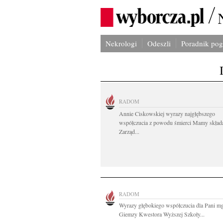
Nekrologi
Odeszli
Poradnik po
RADOM
Annie Ciskowskiej wyrazy najgłębszego
współczucia z powodu śmierci Mamy skład
Zarząd...
RADOM
Wyrazy głębokiego współczucia dla Pani m
Giemzy Kwestora Wyższej Szkoły...