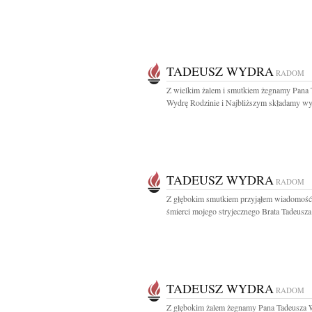
TADEUSZ WYDRA
RADOM
Z wielkim żalem i smutkiem żegnamy Pana 
Wydrę Rodzinie i Najbliższym składamy wyr
TADEUSZ WYDRA
RADOM
Z głębokim smutkiem przyjąłem wiadomość
śmierci mojego stryjecznego Brata Tadeusza
TADEUSZ WYDRA
RADOM
Z głębokim żalem żegnamy Pana Tadeusza 