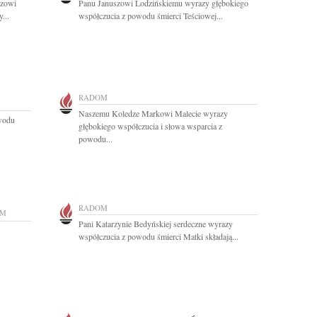
szowi
Panu Januszowi Lodzińskiemu wyrazy głębokiego
...
współczucia z powodu śmierci Teściowej...
RADOM
Naszemu Koledze Markowi Malecie wyrazy
owodu
głębokiego współczucia i słowa wsparcia z
powodu...
RADOM
OM
Pani Katarzynie Bedyńskiej serdeczne wyrazy
współczucia z powodu śmierci Matki składają...