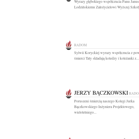
Wyrazy głębokiego współczucia Panu Janu
Lodzińskiemu Założycielowi Wyższej Szkoły
RADOM
Sylwii Koryckiej wyrazy współczucia z p
śmierci Taty składają koledzy i koleżanki z...
JERZY BĄCZKOWSKI
RAD
Poruszeni śmiercią naszego Kolegi Jurka
Bączkowskiego Inżyniera Projektowego,
wieloletniego...