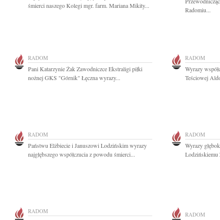
Przewodnicząc
śmierci naszego Kolegi mgr. farm. Mariana Mikity...
Radomiu...
RADOM
RADOM
Pani Katarzynie Żak Zawodniczce Ekstraligi piłki
Wyrazy współc
nożnej GKS "Górnik" Łęczna wyrazy...
Teściowej Aldo
RADOM
RADOM
Państwu Elżbiecie i Januszowi Lodzińskim wyrazy
Wyrazy głębok
najgłębszego współczucia z powodu śmierci...
Lodzińskiemu Z
RADOM
RADOM