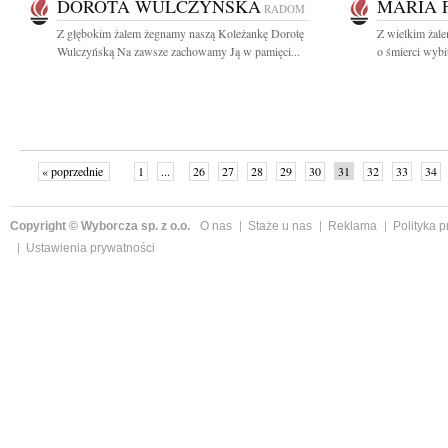
DOROTA WULCZYŃSKA
MARIA 
RADOM
Z głębokim żalem żegnamy naszą Koleżankę Dorotę
Z wielkim żal
Wulczyńską Na zawsze zachowamy Ją w pamięci...
o śmierci wybit
« poprzednie
1
...
26
27
28
29
30
31
32
33
34
»
Copyright © Wyborcza sp. z o.o.
O nas
Staże u nas
Reklama
Polityka 
Ustawienia prywatności