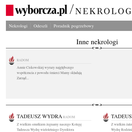
Nekrologi
Odeszli
Poradnik pogrzebowy
Inne nekrologi
RADOM
Annie Ciskowskiej wyrazy najgłębszego
współczucia z powodu śmierci Mamy składają
Zarząd...
TADEUSZ WYDRA
TADEU
RADOM
Z wielkim smutkiem żegnamy naszego Kolegę
Z wielkim żal
Tadeusza Wydrę wieloletniego Dyrektora
Wydrę Rodzinie