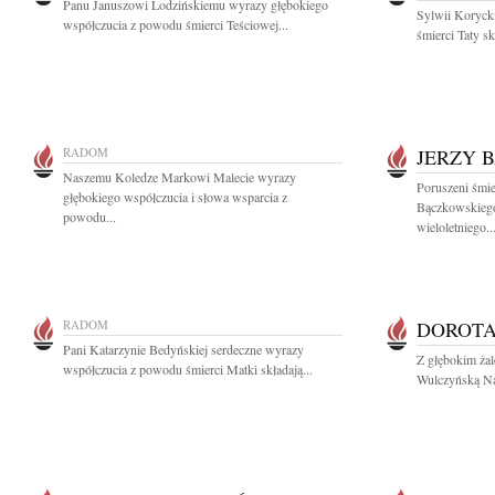
Panu Januszowi Lodzińskiemu wyrazy głębokiego
Sylwii Koryck
współczucia z powodu śmierci Teściowej...
śmierci Taty sk
RADOM
JERZY 
Naszemu Koledze Markowi Malecie wyrazy
Poruszeni śmie
głębokiego współczucia i słowa wsparcia z
Bączkowskiego
powodu...
wieloletniego..
RADOM
DOROT
Pani Katarzynie Bedyńskiej serdeczne wyrazy
Z głębokim ża
współczucia z powodu śmierci Matki składają...
Wulczyńską Na