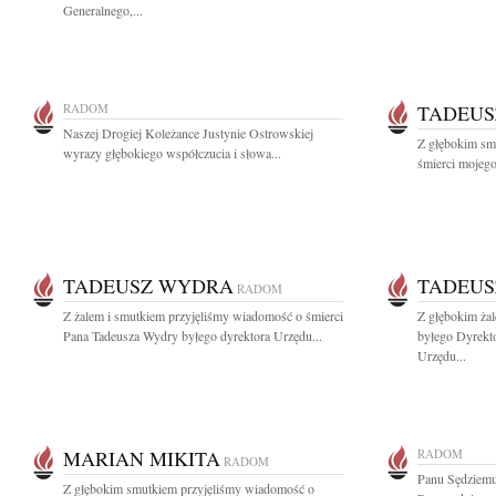
Generalnego,...
RADOM
TADEU
Naszej Drogiej Koleżance Justynie Ostrowskiej
Z głębokim sm
wyrazy głębokiego współczucia i słowa...
śmierci mojego
TADEUSZ WYDRA
TADEU
RADOM
Z żalem i smutkiem przyjęliśmy wiadomość o śmierci
Z głębokim ża
Pana Tadeusza Wydry byłego dyrektora Urzędu...
byłego Dyrekt
Urzędu...
MARIAN MIKITA
RADOM
RADOM
Panu Sędziem
Z głębokim smutkiem przyjęliśmy wiadomość o