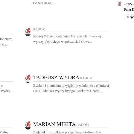
Generalnego,...
26.05
Panu D
+ więc
RADOM
Naszej Drogiej Koleżance Justynie Ostrowskiej
Tadeusza
wyrazy głębokiego współczucia i słowa...
azy...
TADEUSZ WYDRA
RADOM
 o
Z żalem i smutkiem przyjęliśmy wiadomość o śmierci
 Wydry...
Pana Tadeusza Wydry byłego dyrektora Urzędu...
MARIAN MIKITA
RADOM
Wydrę
Z głębokim smutkiem przyjęliśmy wiadomość o