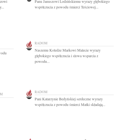
szowi
Panu Januszowi Lodzińskiemu wyrazy głębokiego
...
współczucia z powodu śmierci Teściowej...
RADOM
Naszemu Koledze Markowi Malecie wyrazy
owodu
głębokiego współczucia i słowa wsparcia z
powodu...
RADOM
OM
Pani Katarzynie Bedyńskiej serdeczne wyrazy
współczucia z powodu śmierci Matki składają...