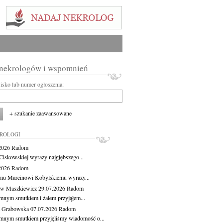
 nekrologów i wspomnień
wisko lub numer ogłoszenia:
+ szukanie zaawansowane
KROLOGI
.2026
Radom
Ciskowskiej wyrazy najgłębszego...
.2026
Radom
mu Marcinowi Kobylskiemu wyrazy...
aw Maszkiewicz
29.07.2026
Radom
mnym smutkiem i żalem przyjąłem...
a Grabowska
07.07.2026
Radom
mnym smutkiem przyjęliśmy wiadomość o...