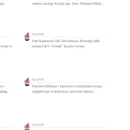
ego
śmierci naszego Kolegi mgr. farm. Mariana Mikity...
RADOM
Pani Katarzynie Żak Zawodniczce Ekstraligi piłki
cowego w
nożnej GKS "Górnik" Łęczna wyrazy...
RADOM
y i
Państwu Elżbiecie i Januszowi Lodzińskim wyrazy
dają...
najgłębszego współczucia z powodu śmierci...
RADOM