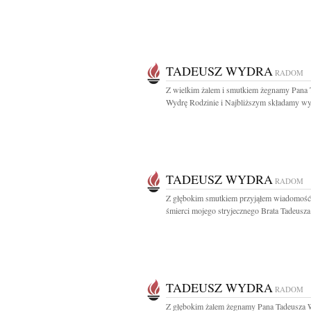
TADEUSZ WYDRA
RADOM
Z wielkim żalem i smutkiem żegnamy Pana 
Wydrę Rodzinie i Najbliższym składamy wyr
TADEUSZ WYDRA
RADOM
Z głębokim smutkiem przyjąłem wiadomość
śmierci mojego stryjecznego Brata Tadeusza
TADEUSZ WYDRA
RADOM
Z głębokim żalem żegnamy Pana Tadeusza 