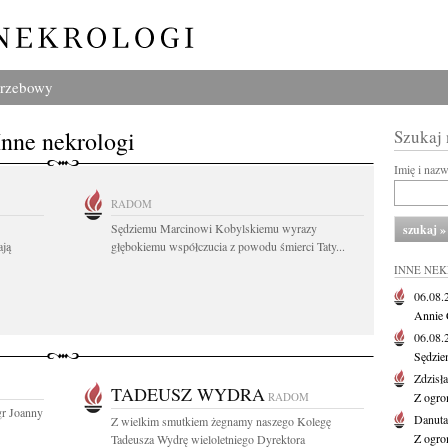
grzebowy
Inne nekrologi
Szukaj
Imię i naz
RADOM
Sędziemu Marcinowi Kobylskiemu wyrazy
ają
głębokiemu współczucia z powodu śmierci Taty...
INNE NE
06.08
Annie 
06.08
Sędzie
Zdzisł
TADEUSZ WYDRA
RADOM
Z ogro
gr Joanny
Danut
Z wielkim smutkiem żegnamy naszego Kolegę
Z ogro
Tadeusza Wydrę wieloletniego Dyrektora