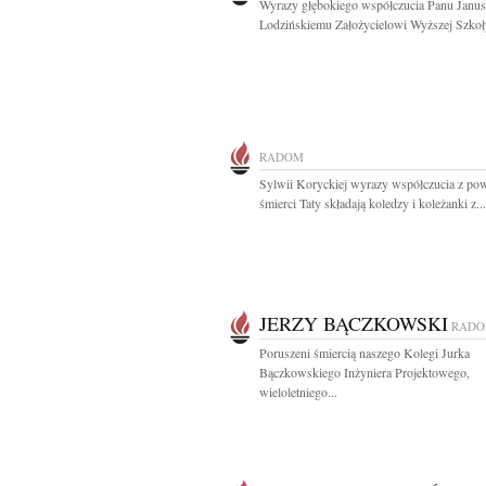
Wyrazy głębokiego współczucia Panu Janu
Lodzińskiemu Założycielowi Wyższej Szkoły
RADOM
Sylwii Koryckiej wyrazy współczucia z p
śmierci Taty składają koledzy i koleżanki z...
JERZY BĄCZKOWSKI
RAD
Poruszeni śmiercią naszego Kolegi Jurka
Bączkowskiego Inżyniera Projektowego,
wieloletniego...