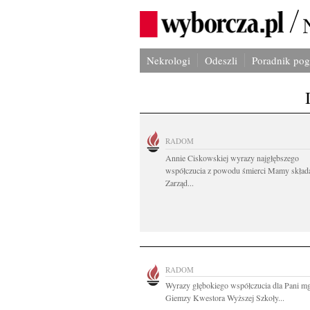
Nekrologi
Odeszli
Poradnik po
RADOM
Annie Ciskowskiej wyrazy najgłębszego
współczucia z powodu śmierci Mamy skład
Zarząd...
RADOM
Wyrazy głębokiego współczucia dla Pani m
Giemzy Kwestora Wyższej Szkoły...