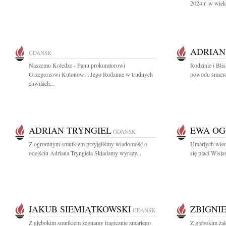
2024 r. w wiek
ADRIAN
GDAŃSK
Naszemu Koledze - Panu prokuratorowi
Rodzinie i Bli
Grzegorzowi Kulonowi i Jego Rodzinie w trudnych
powodu śmierci
chwilach...
ADRIAN TRYNGIEL
EWA O
GDAŃSK
Z ogromnym smutkiem przyjęliśmy wiadomość o
Umarłych wiec
odejściu Adriana Tryngiela Składamy wyrazy...
się płaci Wisł
JAKUB SIEMIĄTKOWSKI
ZBIGNI
GDAŃSK
Z głębokim smutkiem żegnamy tragicznie zmarłego
Z głębokim ża