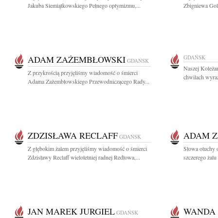
Jakuba Siemiątkowskiego Pełnego optymizmu,...
Zbigniewa Gol
ADAM ZAŻEMBŁOWSKI
GDAŃSK
GDAŃSK
Naszej Koleża
Z przykrością przyjęliśmy wiadomość o śmierci
chwilach wyraz
Adama Zażembłowskiego Przewodniczącego Rady...
ZDZISŁAWA RECLAFF
ADAM Z
GDAŃSK
Z głębokim żalem przyjęliśmy wiadomość o śmierci
Słowa otuchy o
Zdzisławy Reclaff wieloletniej radnej Redłowa,...
szczerego żalu
JAN MAREK JURGIEL
WANDA 
GDAŃSK