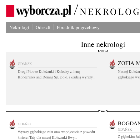
Nekrologi
Odeszli
Poradnik pogrzebowy
Inne nekrologi
ZOFIA 
GDAŃSK
Drogi Piotrze Koleżanki i Koledzy z firmy
Naszej Koleża
Konecranes and Demag Sp. z o.o. składają wyrazy...
głębokiego wspó
BOGDAN
GDAŃSK
GDAŃSK
Wyrazy głębokiego żalu oraz współczucia z powodu
Z głębokim żal
śmierci Taty dla naszej Koleżanki Ewy...