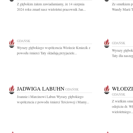
Z głębokim żalem zawiadamiamy, że 14 sierpnia
Ze smutkiem p
2024 roku zmarł nasz wieloletni pracownik Jan...
Wandy Marii Th
GDAŃSK
GDAŃSK
Wyrazy głębokiego współczucia Wiolecie Kmiecik z
Wyrazy głębok
powodu śmierci Taty składają przyjaciele...
Taty dla nasze
JADWIGA LABUHN
WŁODZI
GDAŃSK
GDAŃSK
Joannie i Marcinowi Labun Wyrazy głębokiego
Z wielkim smu
współczucia z powodu śmierci Teściowej i Mamy...
odejściu dr. 
wieloletniego..