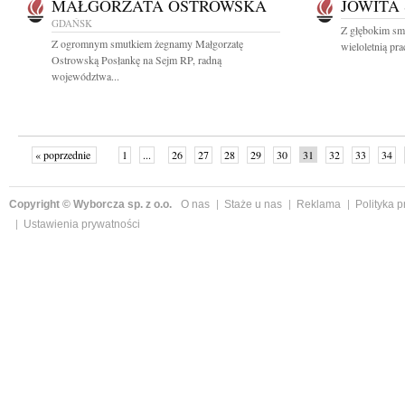
MAŁGORZATA OSTROWSKA
JOWITA
GDAŃSK
Z głębokim sm
Z ogromnym smutkiem żegnamy Małgorzatę
wieloletnią pra
Ostrowską Posłankę na Sejm RP, radną
województwa...
« poprzednie
1
...
26
27
28
29
30
31
32
33
34
»
Copyright © Wyborcza sp. z o.o.
O nas
Staże u nas
Reklama
Polityka 
Ustawienia prywatności