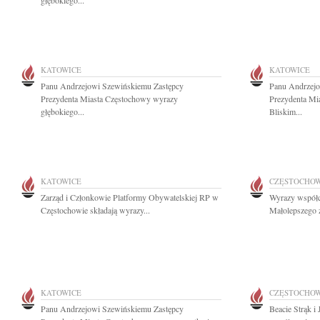
głębokiego...
KATOWICE
KATOWICE
Panu Andrzejowi Szewińskiemu Zastępcy
Panu Andrzejo
Prezydenta Miasta Częstochowy wyrazy
Prezydenta Mia
głębokiego...
Bliskim...
KATOWICE
CZĘSTOCHO
Zarząd i Członkowie Platformy Obywatelskiej RP w
Wyrazy współcz
Częstochowie składają wyrazy...
Małolepszego z
KATOWICE
CZĘSTOCHO
Panu Andrzejowi Szewińskiemu Zastępcy
Beacie Strąk i