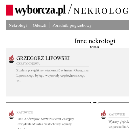
Nekrologi
Odeszli
Poradnik pogrzebowy
Inne nekrologi
GRZEGORZ LIPOWSKI
CZĘSTOCHOWA
Z żalem przyjęliśmy wiadomość o śmierci Grzegorza
Lipowskiego byłego wojewody częstochowskiego
w...
KATOWICE
KATOWICE
Panu Andrzejowi Szewińskiemu Zastępcy
Wyrazy głęboki
Prezydenta Miasta Częstochowy wyrazy
wsparcia dla A