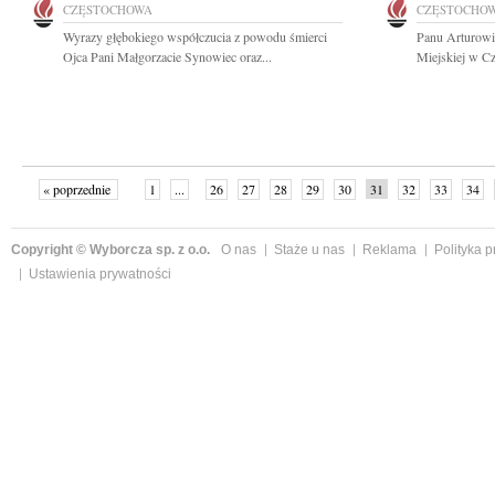
CZĘSTOCHOWA
CZĘSTOCHO
Wyrazy głębokiego współczucia z powodu śmierci
Panu Arturowi
Ojca Pani Małgorzacie Synowiec oraz...
Miejskiej w Cz
« poprzednie
1
...
26
27
28
29
30
31
32
33
34
»
Copyright © Wyborcza sp. z o.o.
O nas
Staże u nas
Reklama
Polityka 
Ustawienia prywatności