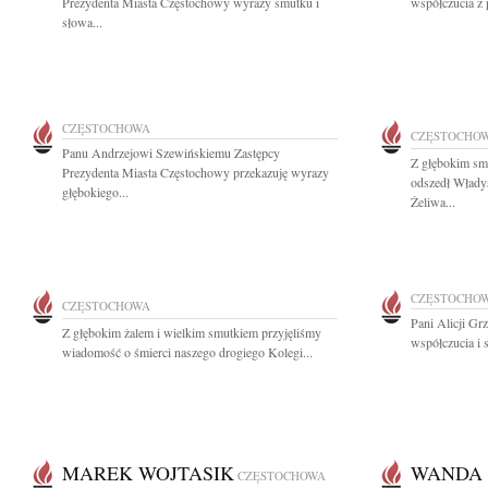
Prezydenta Miasta Częstochowy wyrazy smutku i
współczucia z 
słowa...
CZĘSTOCHOWA
CZĘSTOCHO
Panu Andrzejowi Szewińskiemu Zastępcy
Z głębokim sm
Prezydenta Miasta Częstochowy przekazuję wyrazy
odszedł Włady
głębokiego...
Żeliwa...
CZĘSTOCHO
CZĘSTOCHOWA
Pani Alicji Gr
Z głębokim żalem i wielkim smutkiem przyjęliśmy
współczucia i 
wiadomość o śmierci naszego drogiego Kolegi...
MAREK WOJTASIK
WANDA
CZĘSTOCHOWA