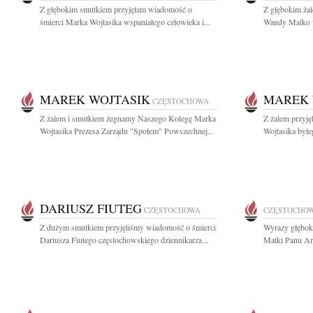
Z głębokim smutkiem przyjęłam wiadomość o
Z głębokim ża
śmierci Marka Wojtasika wspaniałego człowieka i...
Wandy Malko w
MAREK WOJTASIK
MAREK 
CZĘSTOCHOWA
Z żalem i smutkiem żegnamy Naszego Kolegę Marka
Z żalem przyj
Wojtasika Prezesa Zarządu "Społem" Powszechnej...
Wojtasika byłe
DARIUSZ FIUTEG
CZĘSTOCHOWA
CZĘSTOCHO
Z dużym smutkiem przyjęliśmy wiadomość o śmierci
Wyrazy głębok
Dariusza Fiutego częstochowskiego dziennikarza...
Matki Panu Art