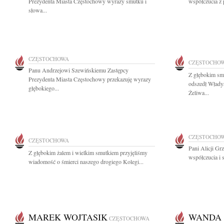
Prezydenta Miasta Częstochowy wyrazy smutku i
współczucia z 
słowa...
CZĘSTOCHOWA
CZĘSTOCHO
Panu Andrzejowi Szewińskiemu Zastępcy
Z głębokim sm
Prezydenta Miasta Częstochowy przekazuję wyrazy
odszedł Włady
głębokiego...
Żeliwa...
CZĘSTOCHO
CZĘSTOCHOWA
Pani Alicji Gr
Z głębokim żalem i wielkim smutkiem przyjęliśmy
współczucia i 
wiadomość o śmierci naszego drogiego Kolegi...
MAREK WOJTASIK
WANDA
CZĘSTOCHOWA