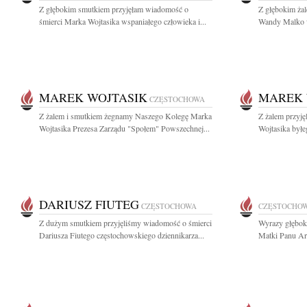
Z głębokim smutkiem przyjęłam wiadomość o
Z głębokim ża
śmierci Marka Wojtasika wspaniałego człowieka i...
Wandy Malko w
MAREK WOJTASIK
MAREK 
CZĘSTOCHOWA
Z żalem i smutkiem żegnamy Naszego Kolegę Marka
Z żalem przyj
Wojtasika Prezesa Zarządu "Społem" Powszechnej...
Wojtasika byłe
DARIUSZ FIUTEG
CZĘSTOCHOWA
CZĘSTOCHO
Z dużym smutkiem przyjęliśmy wiadomość o śmierci
Wyrazy głębok
Dariusza Fiutego częstochowskiego dziennikarza...
Matki Panu Art