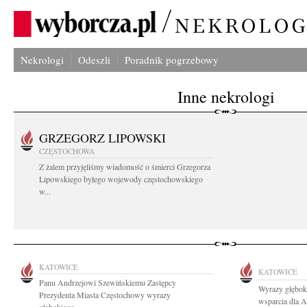
Nekrologi
Odeszli
Poradnik pogrzebowy
Inne nekrologi
GRZEGORZ LIPOWSKI
CZĘSTOCHOWA
Z żalem przyjęliśmy wiadomość o śmierci Grzegorza
Lipowskiego byłego wojewody częstochowskiego
w...
KATOWICE
KATOWICE
Panu Andrzejowi Szewińskiemu Zastępcy
Wyrazy głęboki
Prezydenta Miasta Częstochowy wyrazy
wsparcia dla A