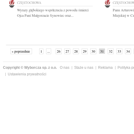
CZĘSTOCHOWA
CZĘSTOCHO
Wyrazy głębokiego współczucia z powodu śmierci
Panu Arturowi
Ojca Pani Małgorzacie Synowiec oraz...
Miejskiej w Cz
« poprzednie
1
...
26
27
28
29
30
31
32
33
34
»
Copyright © Wyborcza sp. z o.o.
O nas
Staże u nas
Reklama
Polityka 
Ustawienia prywatności