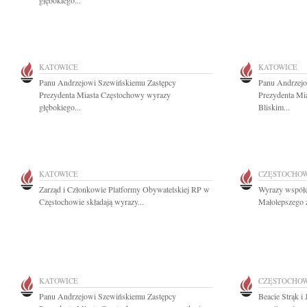
głębokiego...
KATOWICE
KATOWICE
Panu Andrzejowi Szewińskiemu Zastępcy
Panu Andrzejo
Prezydenta Miasta Częstochowy wyrazy
Prezydenta Mia
głębokiego...
Bliskim...
KATOWICE
CZĘSTOCHO
Zarząd i Członkowie Platformy Obywatelskiej RP w
Wyrazy współcz
Częstochowie składają wyrazy...
Małolepszego z
KATOWICE
CZĘSTOCHO
Panu Andrzejowi Szewińskiemu Zastępcy
Beacie Strąk i