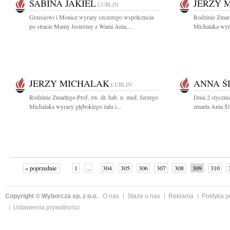
SABINA JAKIEL
JERZY 
LUBLIN
Grzesiowi i Monice wyrazy szczerego współczucia
Rodzinie Zmarł
po stracie Mamy Jesteśmy z Wami Ania,...
Michalaka wyra
JERZY MICHALAK
ANNA Ś
LUBLIN
Rodzinie Zmarłego Prof. zw. dr. hab. n. med. Jerzego
Dnia 2 styczni
Michalaka wyrazy głębokiego żalu i...
zmarła Ania Ś
« poprzednie
1
...
304
305
306
307
308
309
310
Copyright © Wyborcza sp. z o.o.
O nas
Staże u nas
Reklama
Polityka 
Ustawienia prywatności