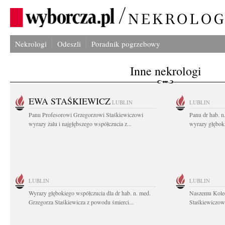
Nekrologi
Odeszli
Poradnik pogrzebowy
Inne nekrologi
EWA STAŚKIEWICZ
LUBLIN
LUBLIN
Panu Profesorowi Grzegorzowi Staśkiewiczowi
Panu dr hab. 
wyrazy żalu i najgłębszego współczucia z...
wyrazy głębok
LUBLIN
LUBLIN
Wyrazy głębokiego współczucia dla dr hab. n. med.
Naszemu Koled
Grzegorza Staśkiewicza z powodu śmierci...
Staśkiewiczowi