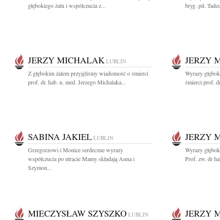
głębokiego żalu i współczucia z...
bryg. pil. Tade
JERZY MICHALAK
JERZY 
LUBLIN
Z głębokim żalem przyjęliśmy wiadomość o śmierci
Wyrazy głębok
prof. dr. hab. n. med. Jerzego Michalaka...
śmierci prof. d
SABINA JAKIEL
JERZY 
LUBLIN
Grzegorzowi i Monice serdeczne wyrazy
Wyrazy głębok
współczucia po utracie Mamy składają Anna i
Prof. zw. dr ha
Szymon...
MIECZYSŁAW SZYSZKO
JERZY 
LUBLIN