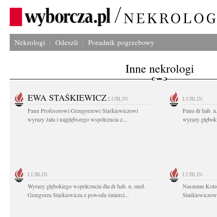
Nekrologi
Odeszli
Poradnik pogrzebowy
Inne nekrologi
EWA STAŚKIEWICZ
LUBLIN
LUBLIN
Panu Profesorowi Grzegorzowi Staśkiewiczowi
Panu dr hab. 
wyrazy żalu i najgłębszego współczucia z...
wyrazy głębok
LUBLIN
LUBLIN
Wyrazy głębokiego współczucia dla dr hab. n. med.
Naszemu Koled
Grzegorza Staśkiewicza z powodu śmierci...
Staśkiewiczowi