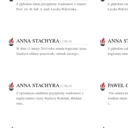
Z głębokim żalem przyjęliśmy wiadomość o śmierci
Z głębokim smu
Prof. zw. dr. hab. n. med. Leszka Wdowiaka...
Leszka Wdowia
ANNA STACHYRA
ANNA S
LUBLIN
W dniu 11 lutego 2010 roku zmarła tragicznie Anna
Z głębokim ża
Stachyra oddany pracownik, członek naszego...
tragicznej śmi
ANNA STACHYRA
PAWEŁ 
LUBLIN
Z ogromnym smutkiem przyjęliśmy wiadomość o
"Nie umiera te
nagłej śmierci Anny Stachyry Rodzinie, Bliskim
wielkim żalem
oraz...
i...