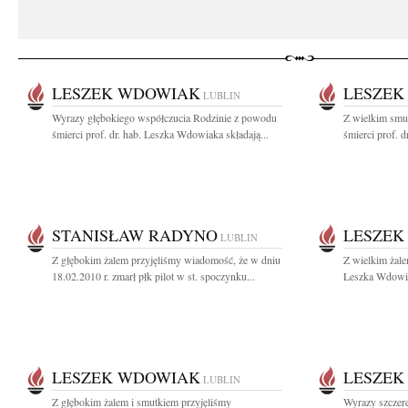
LESZEK WDOWIAK
LESZEK
LUBLIN
Wyrazy głębokiego współczucia Rodzinie z powodu
Z wielkim smu
śmierci prof. dr. hab. Leszka Wdowiaka składają...
śmierci prof. 
STANISŁAW RADYNO
LESZEK
LUBLIN
Z głębokim żalem przyjęliśmy wiadomość, że w dniu
Z wielkim żale
18.02.2010 r. zmarł płk pilot w st. spoczynku...
Leszka Wdowia
LESZEK WDOWIAK
LESZEK
LUBLIN
Z głębokim żalem i smutkiem przyjęliśmy
Wyrazy szczere