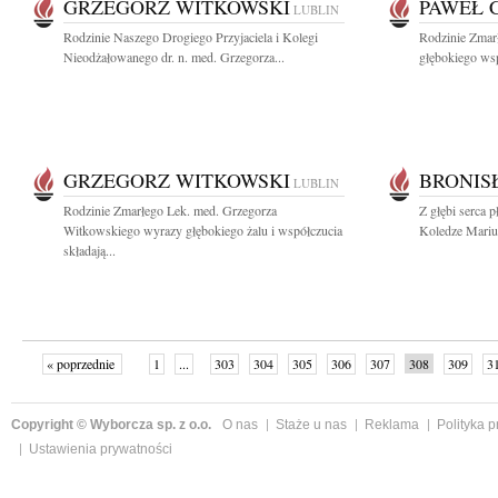
GRZEGORZ WITKOWSKI
PAWEŁ 
LUBLIN
Rodzinie Naszego Drogiego Przyjaciela i Kolegi
Rodzinie Zmar
Nieodżałowanego dr. n. med. Grzegorza...
głębokiego wspó
GRZEGORZ WITKOWSKI
BRONIS
LUBLIN
Rodzinie Zmarłego Lek. med. Grzegorza
Z głębi serca 
Witkowskiego wyrazy głębokiego żalu i współczucia
Koledze Mariu
składają...
« poprzednie
1
...
303
304
305
306
307
308
309
3
»
Copyright © Wyborcza sp. z o.o.
O nas
Staże u nas
Reklama
Polityka 
Ustawienia prywatności