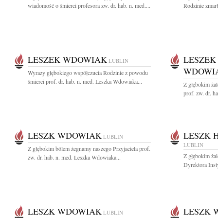
wiadomość o śmierci profesora zw. dr. hab. n. med....
Rodzinie zmarłe
LESZEK WDOWIAK
LESZEK
LUBLIN
WDOWI
Wyrazy głębokiego współczucia Rodzinie z powodu
śmierci prof. dr. hab. n. med. Leszka Wdowiaka...
Z głębokim ża
prof. zw. dr. h
LESZK WDOWIAK
LESZK 
LUBLIN
LUBLIN
Z głębokim bólem żegnamy naszego Przyjaciela prof.
Z głębokim ża
zw. dr. hab. n. med. Leszka Wdowiaka...
Dyrektora Inst
LESZK WDOWIAK
LESZK 
LUBLIN