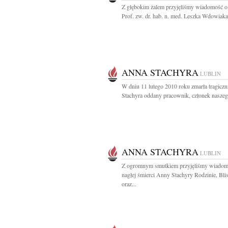
Z głębokim żalem przyjęliśmy wiadomość o
Prof. zw. dr. hab. n. med. Leszka Wdowiaka.
ANNA STACHYRA
LUBLIN
W dniu 11 lutego 2010 roku zmarła tragicz
Stachyra oddany pracownik, członek naszeg
ANNA STACHYRA
LUBLIN
Z ogromnym smutkiem przyjęliśmy wiadom
nagłej śmierci Anny Stachyry Rodzinie, Bli
oraz...