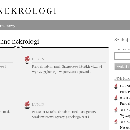
grzebowy
Inne nekrologi
Szukaj
Imię i naz
LUBLIN
zowi
Panu dr hab. n. med. Grzegorzowi Staśkiewiczowi
wyrazy głębokiego współczucia z powodu...
INNE NE
Ewa St
Panu P
03.08
Panu d
LUBLIN
31.07
n. med.
Naszemu Koledze dr hab. n. med. Grzegorzowi
Wyrazy
Staśkiewiczowi wyrazy głębokiego żalu i...
31.07
Naszem