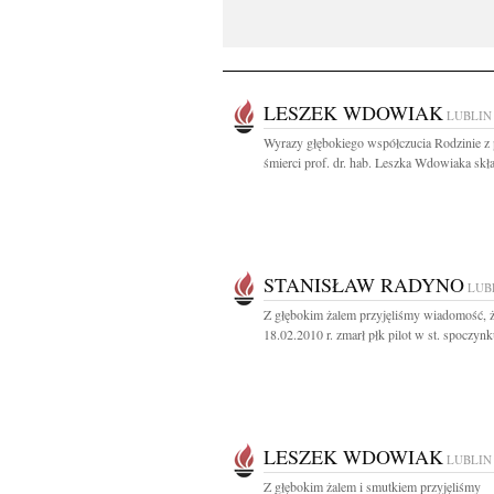
LESZEK WDOWIAK
LUBLIN
Wyrazy głębokiego współczucia Rodzinie 
śmierci prof. dr. hab. Leszka Wdowiaka skła
STANISŁAW RADYNO
LUB
Z głębokim żalem przyjęliśmy wiadomość, 
18.02.2010 r. zmarł płk pilot w st. spoczynk
LESZEK WDOWIAK
LUBLIN
Z głębokim żalem i smutkiem przyjęliśmy