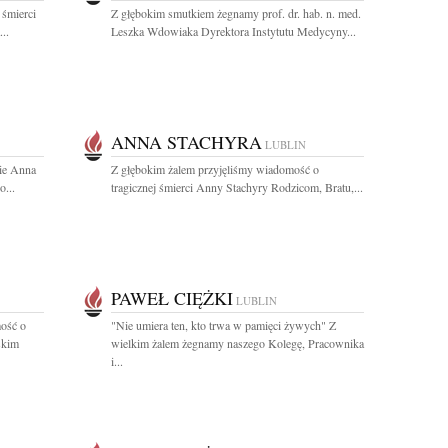
 śmierci
Z głębokim smutkiem żegnamy prof. dr. hab. n. med.
..
Leszka Wdowiaka Dyrektora Instytutu Medycyny...
ANNA STACHYRA
LUBLIN
nie Anna
Z głębokim żalem przyjęliśmy wiadomość o
o...
tragicznej śmierci Anny Stachyry Rodzicom, Bratu,...
PAWEŁ CIĘŻKI
LUBLIN
ość o
"Nie umiera ten, kto trwa w pamięci żywych" Z
skim
wielkim żalem żegnamy naszego Kolegę, Pracownika
i...