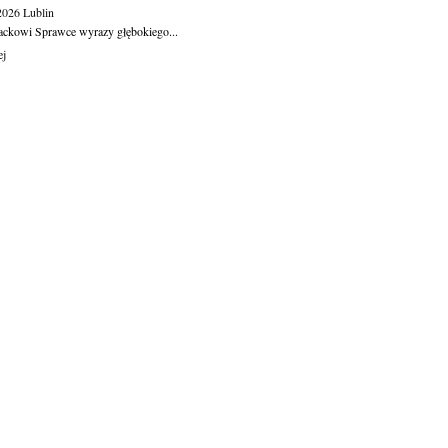
.2026
Lublin
ackowi Sprawce wyrazy głębokiego...
ej