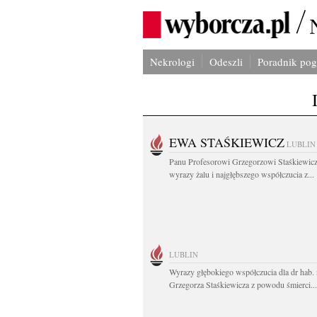
Nekrologi
Odeszli
Poradnik po
EWA STAŚKIEWICZ
LUBLIN
Panu Profesorowi Grzegorzowi Staśkiewic
wyrazy żalu i najgłębszego współczucia z...
LUBLIN
Wyrazy głębokiego współczucia dla dr hab. 
Grzegorza Staśkiewicza z powodu śmierci...