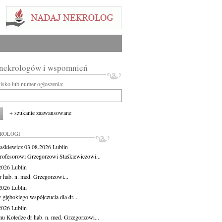
 nekrologów i wspomnień
wisko lub numer ogłoszenia:
+ szukanie zaawansowane
KROLOGI
aśkiewicz
03.08.2026
Lublin
rofesorowi Grzegorzowi Staśkiewiczowi...
.2026
Lublin
r hab. n. med. Grzegorzowi...
.2026
Lublin
 głębokiego współczucia dla dr...
.2026
Lublin
u Koledze dr hab. n. med. Grzegorzowi...