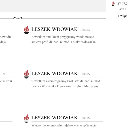
27.07
Panu J
+ więc
LESZEK WDOWIAK
LUBLIN
z powodu
Z wielkim smutkiem przyjęliśmy wiadomość o
dają...
śmierci prof. dr. hab. n. med. Leszka Wdowiaka...
LESZEK WDOWIAK
LIN
LUBLIN
że w dniu
Z wielkim żalem żegnamy Prof. zw. dr. hab. n. med.
u...
Leszka Wdowiaka Dyrektora Instytutu Medycyny...
LESZEK WDOWIAK
LUBLIN
Wyrazy szczerego żalu i głębokiego współczucia