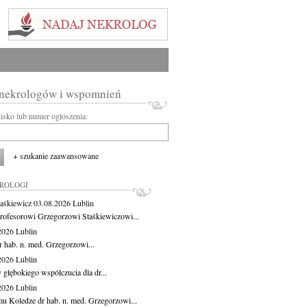
 nekrologów i wspomnień
wisko lub numer ogłoszenia:
+ szukanie zaawansowane
KROLOGI
aśkiewicz
03.08.2026
Lublin
rofesorowi Grzegorzowi Staśkiewiczowi...
.2026
Lublin
r hab. n. med. Grzegorzowi...
.2026
Lublin
 głębokiego współczucia dla dr...
.2026
Lublin
u Koledze dr hab. n. med. Grzegorzowi...