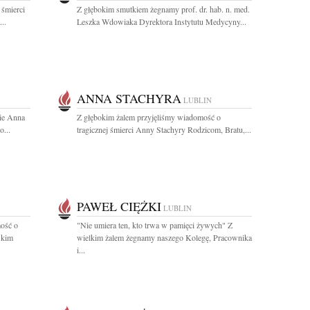
 śmierci
Z głębokim smutkiem żegnamy prof. dr. hab. n. med.
..
Leszka Wdowiaka Dyrektora Instytutu Medycyny...
ANNA STACHYRA
LUBLIN
nie Anna
Z głębokim żalem przyjęliśmy wiadomość o
o...
tragicznej śmierci Anny Stachyry Rodzicom, Bratu,...
PAWEŁ CIĘŻKI
LUBLIN
ość o
"Nie umiera ten, kto trwa w pamięci żywych" Z
skim
wielkim żalem żegnamy naszego Kolegę, Pracownika
i...