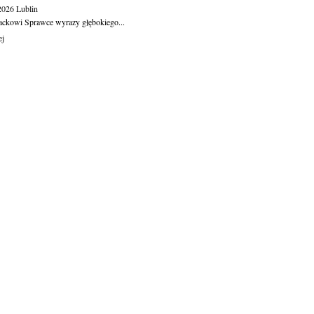
.2026
Lublin
ackowi Sprawce wyrazy głębokiego...
ej