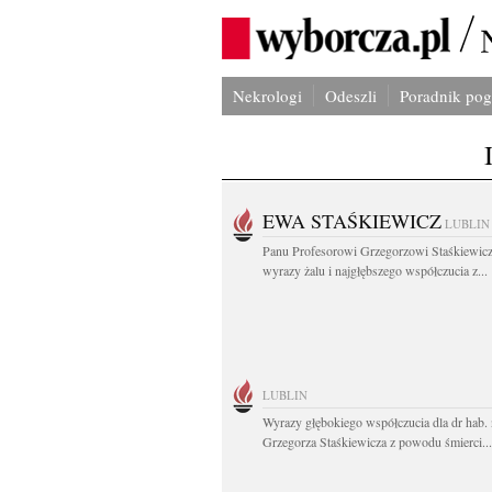
Nekrologi
Odeszli
Poradnik po
EWA STAŚKIEWICZ
LUBLIN
Panu Profesorowi Grzegorzowi Staśkiewic
wyrazy żalu i najgłębszego współczucia z...
LUBLIN
Wyrazy głębokiego współczucia dla dr hab. 
Grzegorza Staśkiewicza z powodu śmierci...