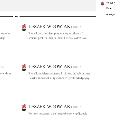
27.07
Panu J
+ więc
LESZEK WDOWIAK
LUBLIN
z powodu
Z wielkim smutkiem przyjęliśmy wiadomość o
dają...
śmierci prof. dr. hab. n. med. Leszka Wdowiaka...
LESZEK WDOWIAK
LIN
LUBLIN
że w dniu
Z wielkim żalem żegnamy Prof. zw. dr. hab. n. med.
u...
Leszka Wdowiaka Dyrektora Instytutu Medycyny...
LESZEK WDOWIAK
LUBLIN
Wyrazy szczerego żalu i głębokiego współczucia