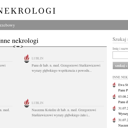
grzebowy
Inne nekrologi
Szukaj
Imię i naz
LUBLIN
zowi
Panu dr hab. n. med. Grzegorzowi Staśkiewiczowi
wyrazy głębokiego współczucia z powodu...
INNE NE
Ewa St
Panu P
03.08
Panu d
LUBLIN
31.07
n. med.
Naszemu Koledze dr hab. n. med. Grzegorzowi
Wyrazy
Staśkiewiczowi wyrazy głębokiego żalu i...
31.07
Naszem