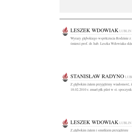
LESZEK WDOWIAK
LUBLIN
Wyrazy głębokiego współczucia Rodzinie 
śmierci prof. dr. hab. Leszka Wdowiaka skła
STANISŁAW RADYNO
LUB
Z głębokim żalem przyjęliśmy wiadomość, 
18.02.2010 r. zmarł płk pilot w st. spoczynk
LESZEK WDOWIAK
LUBLIN
Z głębokim żalem i smutkiem przyjęliśmy