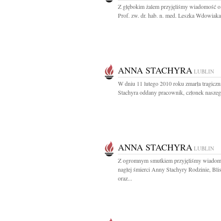
Z głębokim żalem przyjęliśmy wiadomość o
Prof. zw. dr. hab. n. med. Leszka Wdowiaka.
ANNA STACHYRA
LUBLIN
W dniu 11 lutego 2010 roku zmarła tragicz
Stachyra oddany pracownik, członek naszeg
ANNA STACHYRA
LUBLIN
Z ogromnym smutkiem przyjęliśmy wiadom
nagłej śmierci Anny Stachyry Rodzinie, Bli
oraz...