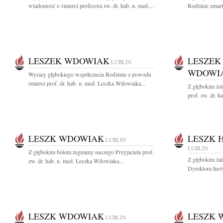
wiadomość o śmierci profesora zw. dr. hab. n. med....
Rodzinie zmarłe
LESZEK WDOWIAK
LESZEK
LUBLIN
WDOWI
Wyrazy głębokiego współczucia Rodzinie z powodu
śmierci prof. dr. hab. n. med. Leszka Wdowiaka...
Z głębokim ża
prof. zw. dr. h
LESZK WDOWIAK
LESZK 
LUBLIN
LUBLIN
Z głębokim bólem żegnamy naszego Przyjaciela prof.
Z głębokim ża
zw. dr. hab. n. med. Leszka Wdowiaka...
Dyrektora Inst
LESZK WDOWIAK
LESZK 
LUBLIN