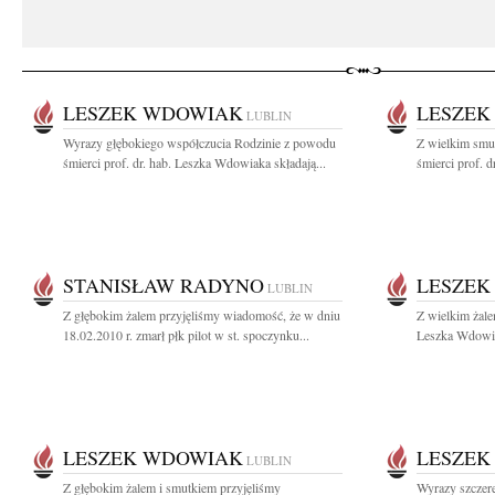
LESZEK WDOWIAK
LESZEK
LUBLIN
Wyrazy głębokiego współczucia Rodzinie z powodu
Z wielkim smu
śmierci prof. dr. hab. Leszka Wdowiaka składają...
śmierci prof. 
STANISŁAW RADYNO
LESZEK
LUBLIN
Z głębokim żalem przyjęliśmy wiadomość, że w dniu
Z wielkim żale
18.02.2010 r. zmarł płk pilot w st. spoczynku...
Leszka Wdowia
LESZEK WDOWIAK
LESZEK
LUBLIN
Z głębokim żalem i smutkiem przyjęliśmy
Wyrazy szczere