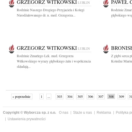
GRZEGORZ WITKOWSKI
PAWEŁ 
LUBLIN
Rodzinie Naszego Drogiego Przyjaciela i Kolegi
Rodzinie Zmar
Nieodżałowanego dr. n. med. Grzegorza...
głębokiego wspó
GRZEGORZ WITKOWSKI
BRONIS
LUBLIN
Rodzinie Zmarłego Lek. med. Grzegorza
Z głębi serca 
Witkowskiego wyrazy głębokiego żalu i współczucia
Koledze Mariu
składają...
« poprzednie
1
...
303
304
305
306
307
308
309
3
»
Copyright © Wyborcza sp. z o.o.
O nas
Staże u nas
Reklama
Polityka 
Ustawienia prywatności