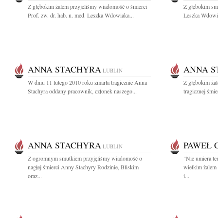
Z głębokim żalem przyjęliśmy wiadomość o śmierci
Z głębokim smu
Prof. zw. dr. hab. n. med. Leszka Wdowiaka...
Leszka Wdowia
ANNA STACHYRA
ANNA S
LUBLIN
W dniu 11 lutego 2010 roku zmarła tragicznie Anna
Z głębokim ża
Stachyra oddany pracownik, członek naszego...
tragicznej śmi
ANNA STACHYRA
PAWEŁ 
LUBLIN
Z ogromnym smutkiem przyjęliśmy wiadomość o
"Nie umiera te
nagłej śmierci Anny Stachyry Rodzinie, Bliskim
wielkim żalem
oraz...
i...