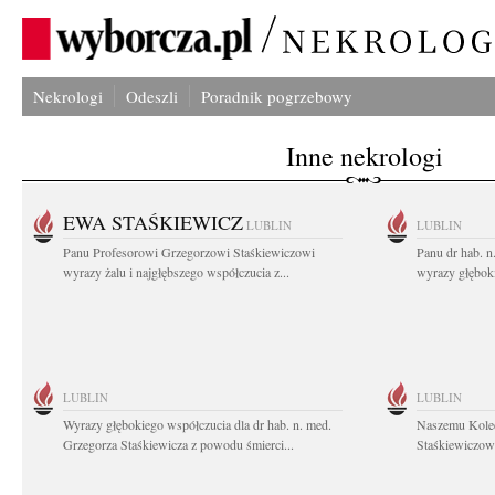
Nekrologi
Odeszli
Poradnik pogrzebowy
Inne nekrologi
EWA STAŚKIEWICZ
LUBLIN
LUBLIN
Panu Profesorowi Grzegorzowi Staśkiewiczowi
Panu dr hab. 
wyrazy żalu i najgłębszego współczucia z...
wyrazy głębok
LUBLIN
LUBLIN
Wyrazy głębokiego współczucia dla dr hab. n. med.
Naszemu Koled
Grzegorza Staśkiewicza z powodu śmierci...
Staśkiewiczowi