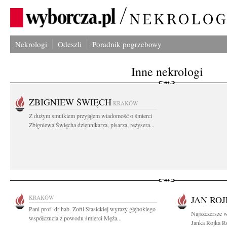
Nekrologi
Odeszli
Poradnik pogrzebowy
Inne nekrologi
ZBIGNIEW ŚWIĘCH
KRAKÓW
Z dużym smutkiem przyjąłem wiadomość o śmierci
Zbigniewa Święcha dziennikarza, pisarza, reżysera...
KRAKÓW
JAN RO
Pani prof. dr hab. Zofii Stasickiej wyrazy głębokiego
Najszczersze 
współczucia z powodu śmierci Męża...
Janka Rojka Ro