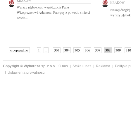
KRAKÓW
KRAKÓW
Wyrazy głębokiego współczucia Panu
Naszej drogiej
Wiceprezesowi Adamowi Fabrycy z powodu śmierci
wyrazy głęboki
Teścia...
« poprzednie
1
...
303
304
305
306
307
308
309
310
następne »
Copyright © Wyborcza sp. z o.o.
O nas
Staże u nas
Reklama
Polityka 
Ustawienia prywatności