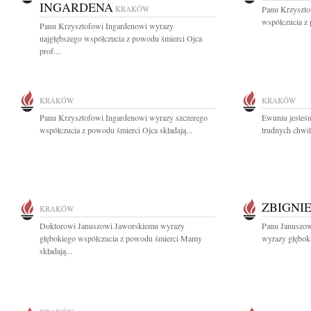
INGARDENA
KRAKÓW
Panu Krzyszto
współczucia z 
Panu Krzysztofowi Ingardenowi wyrazy
najgłębszego współczucia z powodu śmierci Ojca
prof....
KRAKÓW
KRAKÓW
Panu Krzysztofowi Ingardenowi wyrazy szczerego
Ewuniu jesteś
współczucia z powodu śmierci Ojca składają...
trudnych chwil
ZBIGNI
KRAKÓW
Doktorowi Januszowi Jaworskiemu wyrazy
Panu Januszowi
głębokiego współczucia z powodu śmierci Mamy
wyrazy głęboki
składają...