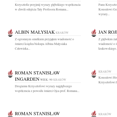
Krzysztofie przyjmij wyrazy głębokiego współczucia
Panu Krzyszt
w chwili odejścia Taty Profesora Romana...
Konsulowi Gen
wyrazy...
ALBIN MAŁYSIAK
JAN RO
KRAKÓW
Z ogromnym smutkiem przyjąłem wiadomość o
Z głębokim żal
śmierci księdza biskupa Albina Małysiaka
wiadomość o ś
Człowieka...
krakowskiego..
ROMAN STANISŁAW
KRAKÓW
Konsulowi Ho
INGARDEN
WIEK: 90
KRAKÓW
Krzysztofowi 
Drogiemu Krzysztofowi wyrazy najgłębszego
współczucia z powodu śmierci Ojca prof. Romana...
ROMAN STANISŁAW
KRAKÓW