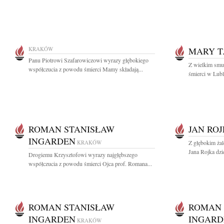
KRAKÓW
MARY T
Panu Piotrowi Szafarowiczowi wyrazy głębokiego
Z wielkim smu
współczucia z powodu śmierci Mamy składają...
śmierci w Lubli
ROMAN STANISŁAW
JAN RO
INGARDEN
KRAKÓW
Z głębokim ża
Jana Rojka dzie
Drogiemu Krzysztofowi wyrazy najgłębszego
współczucia z powodu śmierci Ojca prof. Romana...
ROMAN STANISŁAW
ROMAN 
INGARDEN
INGARD
KRAKÓW