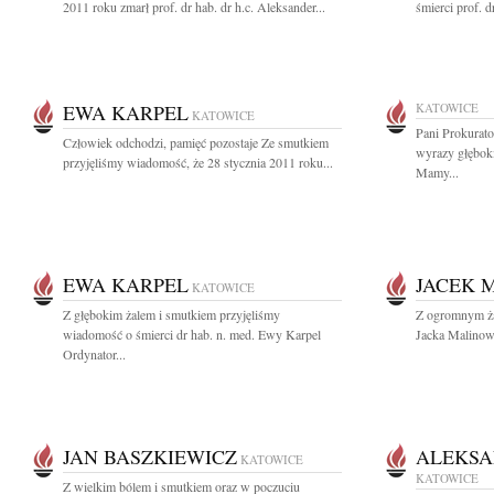
2011 roku zmarł prof. dr hab. dr h.c. Aleksander...
śmierci prof. dr
EWA KARPEL
KATOWICE
KATOWICE
Pani Prokurat
Człowiek odchodzi, pamięć pozostaje Ze smutkiem
wyrazy głębok
przyjęliśmy wiadomość, że 28 stycznia 2011 roku...
Mamy...
EWA KARPEL
JACEK 
KATOWICE
Z głębokim żalem i smutkiem przyjęliśmy
Z ogromnym ża
wiadomość o śmierci dr hab. n. med. Ewy Karpel
Jacka Malinow
Ordynator...
JAN BASZKIEWICZ
ALEKSA
KATOWICE
KATOWICE
Z wielkim bólem i smutkiem oraz w poczuciu