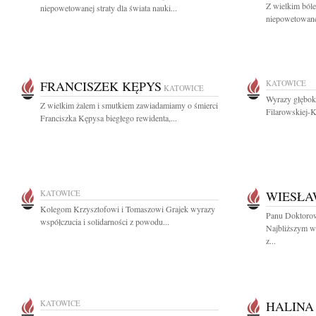
Z wielkim ból
niepowetowanej straty dla świata nauki...
niepowetowanej
FRANCISZEK KĘPYS
KATOWICE
KATOWICE
Wyrazy głębok
Z wielkim żalem i smutkiem zawiadamiamy o śmierci
Filarowskiej-K
Franciszka Kępysa biegłego rewidenta,...
KATOWICE
WIESŁA
Kolegom Krzysztofowi i Tomaszowi Grajek wyrazy
Panu Doktorow
współczucia i solidarności z powodu...
Najbliższym wy
z...
KATOWICE
HALINA