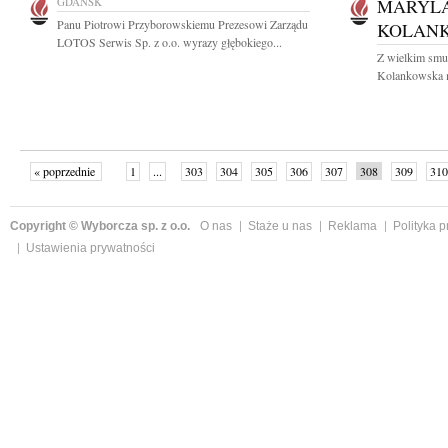
GDAŃSK
MARYLA
Panu Piotrowi Przyborowskiemu Prezesowi Zarządu
KOLAN
LOTOS Serwis Sp. z o.o. wyrazy głębokiego...
Z wielkim smu
Kolankowska mo
« poprzednie
1
...
303
304
305
306
307
308
309
310
następne »
Copyright © Wyborcza sp. z o.o.
O nas
Staże u nas
Reklama
Polityka 
Ustawienia prywatności