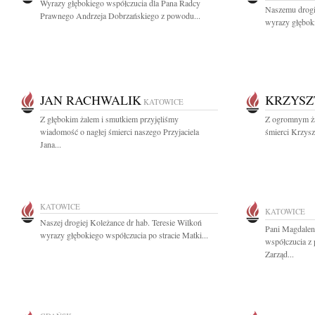
Wyrazy głębokiego współczucia dla Pana Radcy
Naszemu drog
Prawnego Andrzeja Dobrzańskiego z powodu...
wyrazy głęboki
JAN RACHWALIK
KRZYSZ
KATOWICE
Z głębokim żalem i smutkiem przyjęliśmy
Z ogromnym ża
wiadomość o nagłej śmierci naszego Przyjaciela
śmierci Krzysz
Jana...
KATOWICE
KATOWICE
Naszej drogiej Koleżance dr hab. Teresie Wilkoń
Pani Magdalen
wyrazy głębokiego współczucia po stracie Matki...
współczucia z 
Zarząd...