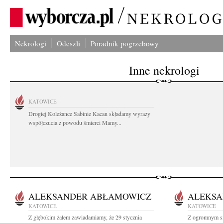
Nekrologi
Odeszli
Poradnik pogrzebowy
Inne nekrologi
KATOWICE
Drogiej Koleżance Sabinie Kacan składamy wyrazy
współczucia z powodu śmierci Mamy...
ALEKSANDER ABŁAMOWICZ
ALEKSA
KATOWICE
KATOWICE
Z głębokim żalem zawiadamiamy, że 29 stycznia
Z ogromnym s