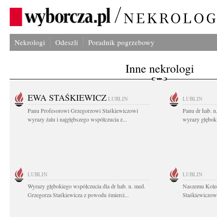
Nekrologi
Odeszli
Poradnik pogrzebowy
Inne nekrologi
EWA STAŚKIEWICZ
LUBLIN
LUBLIN
Panu Profesorowi Grzegorzowi Staśkiewiczowi
Panu dr hab. 
wyrazy żalu i najgłębszego współczucia z...
wyrazy głębok
LUBLIN
LUBLIN
Wyrazy głębokiego współczucia dla dr hab. n. med.
Naszemu Koled
Grzegorza Staśkiewicza z powodu śmierci...
Staśkiewiczowi