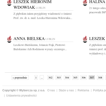
LESZEK HIERONIM
HALINA
WDOWIAK
LUBLIN
21 lutego odes
pracownik IMW
Z głębokim żalem przyjęliśmy wiadomość o śmierci
Prof. zw. dr. n. med. Leszka Hieronima Wdowiaka...
ANNA BIELSKA
LESZEK
LUBLIN
Leszkowi Bielskiemu, Jolancie Frąk, Piotrowi
Z głębokim sm
Bielskiemu i Ich Rodzinom wyrazy szczerego...
śmierci prof. 
wykładowcy i..
« poprzednie
1
...
302
303
304
305
306
307
308
następne »
Copyright © Wyborcza sp. z o.o.
O nas
Staże u nas
Reklama
Polityka 
Ustawienia prywatności