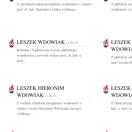
Z ogromnym żalem przyjęliśmy wiadomość o śmierci
Z głębokim smu
prof. dr. hab. Stanisława Litaka wybitnego...
wiadomość o śm
LESZEK WDOWIAK
LESZEK
LUBLIN
WDOWI
Rodzinie i Najbliższym wyrazy głębokiego
współczucia z powodu śmierci prof. dr. hab. n.
Z głębokim smu
med....
med. Leszka H
LESZEK HIERONIM
LESZEK
WDOWIAK
WDOWI
LUBLIN
Z wielkim smutkiem przyjęliśmy wiadomość o
Z żalem przyję
śmierci Leszka Hieronima Wdowiaka naszego
hab. n. med. 
wielkiego...