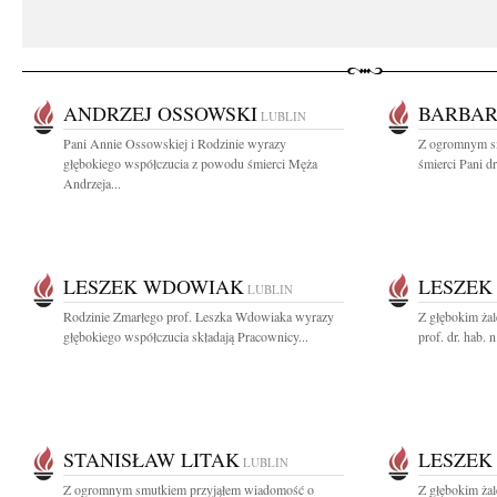
ANDRZEJ OSSOWSKI
BARBAR
LUBLIN
Pani Annie Ossowskiej i Rodzinie wyrazy
Z ogromnym s
głębokiego współczucia z powodu śmierci Męża
śmierci Pani d
Andrzeja...
LESZEK WDOWIAK
LESZEK
LUBLIN
Rodzinie Zmarłego prof. Leszka Wdowiaka wyrazy
Z głębokim ża
głębokiego współczucia składają Pracownicy...
prof. dr. hab.
STANISŁAW LITAK
LESZEK
LUBLIN
Z ogromnym smutkiem przyjąłem wiadomość o
Z głębokim ża