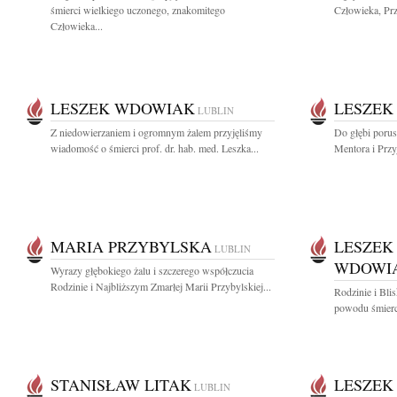
śmierci wielkiego uczonego, znakomitego
Człowieka, Prz
Człowieka...
LESZEK WDOWIAK
LESZEK
LUBLIN
Z niedowierzaniem i ogromnym żalem przyjęliśmy
Do głębi porus
wiadomość o śmierci prof. dr. hab. med. Leszka...
Mentora i Przyj
MARIA PRZYBYLSKA
LESZEK
LUBLIN
WDOWI
Wyrazy głębokiego żalu i szczerego współczucia
Rodzinie i Najbliższym Zmarłej Marii Przybylskiej...
Rodzinie i Bli
powodu śmierci 
STANISŁAW LITAK
LESZEK
LUBLIN