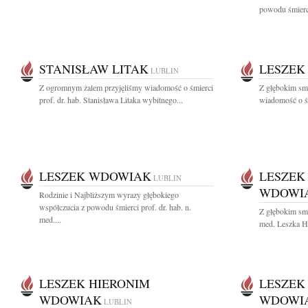
powodu śmierci 
STANISŁAW LITAK
LESZEK
LUBLIN
Z ogromnym żalem przyjęliśmy wiadomość o śmierci
Z głębokim smu
prof. dr. hab. Stanisława Litaka wybitnego...
wiadomość o śm
LESZEK WDOWIAK
LESZEK
LUBLIN
WDOWI
Rodzinie i Najbliższym wyrazy głębokiego
współczucia z powodu śmierci prof. dr. hab. n.
Z głębokim smu
med....
med. Leszka H
LESZEK HIERONIM
LESZEK
WDOWIAK
WDOWI
LUBLIN