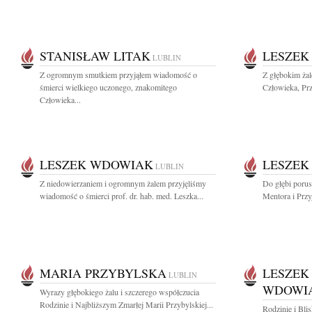
STANISŁAW LITAK
LESZEK
LUBLIN
Z ogromnym smutkiem przyjąłem wiadomość o
Z głębokim ża
śmierci wielkiego uczonego, znakomitego
Człowieka, Prz
Człowieka...
LESZEK WDOWIAK
LESZEK
LUBLIN
Z niedowierzaniem i ogromnym żalem przyjęliśmy
Do głębi porus
wiadomość o śmierci prof. dr. hab. med. Leszka...
Mentora i Przyj
MARIA PRZYBYLSKA
LESZEK
LUBLIN
WDOWI
Wyrazy głębokiego żalu i szczerego współczucia
Rodzinie i Najbliższym Zmarłej Marii Przybylskiej...
Rodzinie i Bli