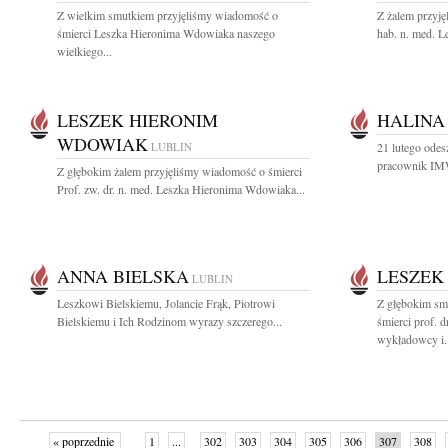
Z wielkim smutkiem przyjęliśmy wiadomość o
Z żalem przyję
śmierci Leszka Hieronima Wdowiaka naszego
hab. n. med. 
wielkiego...
LESZEK HIERONIM
HALINA
WDOWIAK
LUBLIN
21 lutego odes
pracownik IMW
Z głębokim żalem przyjęliśmy wiadomość o śmierci
Prof. zw. dr. n. med. Leszka Hieronima Wdowiaka...
ANNA BIELSKA
LESZEK
LUBLIN
Leszkowi Bielskiemu, Jolancie Frąk, Piotrowi
Z głębokim sm
Bielskiemu i Ich Rodzinom wyrazy szczerego...
śmierci prof. 
wykładowcy i..
« poprzednie
1
...
302
303
304
305
306
307
308