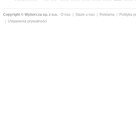
następne »
Copyright © Wyborcza sp. z o.o.
O nas
Staże u nas
Reklama
Polityka 
Ustawienia prywatności