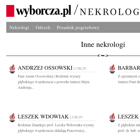
Nekrologi
Odeszli
Poradnik pogrzebowy
Inne nekrologi
ANDRZEJ OSSOWSKI
BARBAR
LUBLIN
Pani Annie Ossowskiej i Rodzinie wyrazy
Z ogromnym s
głębokiego współczucia z powodu śmierci Męża
śmierci Pani d
Andrzeja...
LESZEK WDOWIAK
LESZEK
LUBLIN
Rodzinie Zmarłego prof. Leszka Wdowiaka wyrazy
Z głębokim ża
głębokiego współczucia składają Pracownicy...
prof. dr. hab.