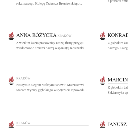
z powodu śmier
roku naszego Kolegę Tadeusza Broniewskiego...
ANNA RÓŻYCKA
KONRAD
KRAKÓW
Z wielkim żalem pracownicy naszej firmy przyjęli
Z głębokim ża
wiadomość o śmierci naszej wspaniałej Koleżanki...
naszego Kolegi
KRAKÓW
MARCIN
Naszym Kolegom Maksymilianowi i Mateuszowi
Z głębokim ża
Stecom wyrazy głębokiego współczucia z powodu...
Szklarczyka ap
KRAKÓW
JANUSZ