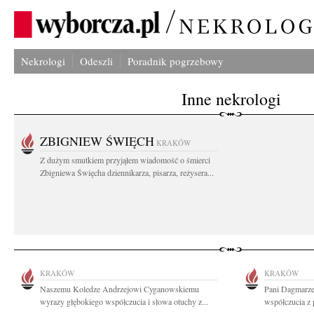
Nekrologi
Odeszli
Poradnik pogrzebowy
Inne nekrologi
ZBIGNIEW ŚWIĘCH
KRAKÓW
Z dużym smutkiem przyjąłem wiadomość o śmierci
Zbigniewa Święcha dziennikarza, pisarza, reżysera...
KRAKÓW
KRAKÓW
Naszemu Koledze Andrzejowi Cyganowskiemu
Pani Dagmarze
wyrazy głębokiego współczucia i słowa otuchy z...
współczucia z 