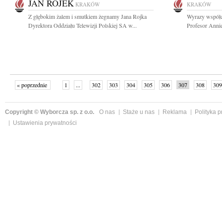
JAN ROJEK
KRAKÓW
KRAKÓW
Z głębokim żalem i smutkiem żegnamy Jana Rojka
Wyrazy współc
Dyrektora Oddziału Telewizji Polskiej SA w...
Profesor Annie
« poprzednie
1
...
302
303
304
305
306
307
308
309
następne »
Copyright © Wyborcza sp. z o.o.
O nas
Staże u nas
Reklama
Polityka 
Ustawienia prywatności