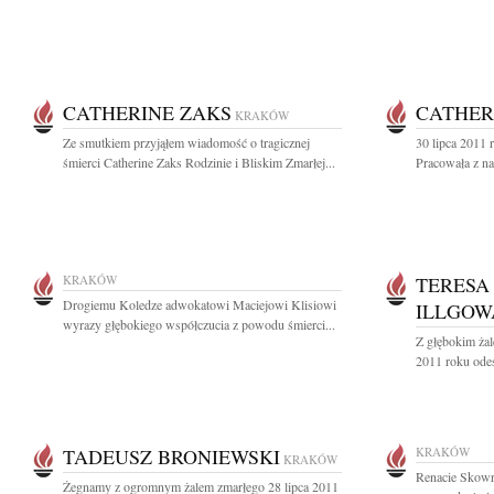
CATHERINE ZAKS
CATHER
KRAKÓW
Ze smutkiem przyjąłem wiadomość o tragicznej
30 lipca 2011 
śmierci Catherine Zaks Rodzinie i Bliskim Zmarłej...
Pracowała z na
KRAKÓW
TERESA
Drogiemu Koledze adwokatowi Maciejowi Klisiowi
ILLGOW
wyrazy głębokiego współczucia z powodu śmierci...
Z głębokim żal
2011 roku odes
TADEUSZ BRONIEWSKI
KRAKÓW
KRAKÓW
Renacie Skowr
Żegnamy z ogromnym żalem zmarłego 28 lipca 2011