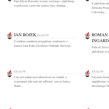
Pani Edycie Rzeszuto wyrazy szczerego i głębokiego
Z głębokim ża
współczucia z powodu śmierci Ojca składają...
Zdziecha Wspa
Człowieka,...
JAN ROJEK
ROMAN 
KRAKÓW
INGARD
Z wielkim smutkiem przyjęliśmy wiadomość o
śmierci Jana Rojka Dyrektora Oddziału Telewizji...
Panu dr. Krzy
głębokiego wsp
KRAKÓW
KRAKÓW
Czas jest najlepszym lekarstwem na smutek, a
Naszemu Kole
wspomnień nikt nam nie odbierze, zawsze będą z
najgłębszego ża
Wami...
ukochanego Tat