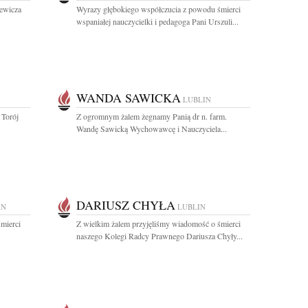
iewicza
Wyrazy głębokiego współczucia z powodu śmierci
wspaniałej nauczycielki i pedagoga Pani Urszuli...
WANDA SAWICKA
LUBLIN
 Torój
Z ogromnym żalem żegnamy Panią dr n. farm.
Wandę Sawicką Wychowawcę i Nauczyciela...
DARIUSZ CHYŁA
IN
LUBLIN
mierci
Z wielkim żalem przyjęliśmy wiadomość o śmierci
naszego Kolegi Radcy Prawnego Dariusza Chyły...