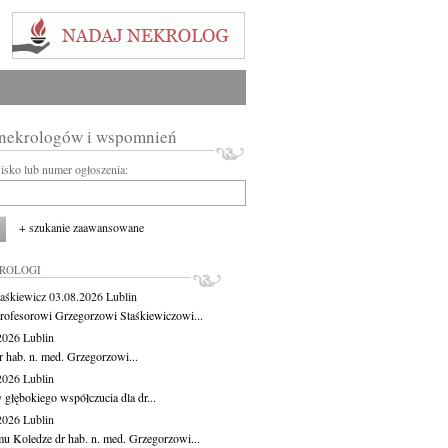
 nekrologów i wspomnień
wisko lub numer ogłoszenia:
+ szukanie zaawansowane
KROLOGI
aśkiewicz
03.08.2026
Lublin
rofesorowi Grzegorzowi Staśkiewiczowi...
.2026
Lublin
r hab. n. med. Grzegorzowi...
.2026
Lublin
 głębokiego współczucia dla dr...
.2026
Lublin
u Koledze dr hab. n. med. Grzegorzowi...