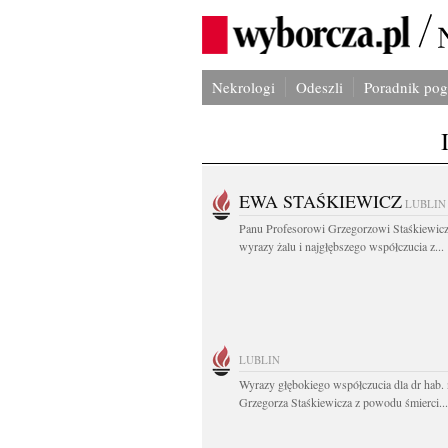
Nekrologi
Odeszli
Poradnik po
EWA STAŚKIEWICZ
LUBLIN
Panu Profesorowi Grzegorzowi Staśkiewic
wyrazy żalu i najgłębszego współczucia z...
LUBLIN
Wyrazy głębokiego współczucia dla dr hab. 
Grzegorza Staśkiewicza z powodu śmierci...