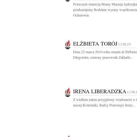
Poruszeni śmiercią Mamy Macieja Jędrzejk
przekazujemy Rodzinie wyrazy współczucia
Ochniowie
ELŻBIETA TORÓJ
LUBLIN
Dnia 22 marca 2010 roku zmarła dr Elżbieta
Długoletni, ceniony pracownik Zakładu...
IRENA LIBERADZKA
LUBL
Z wielkim żalem przyjęliśmy wiadomość o ś
naszej Koleżanki, Radcy Prawnego Ireny...