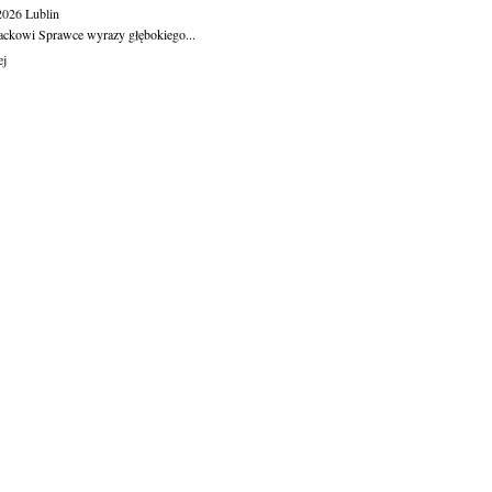
.2026
Lublin
ackowi Sprawce wyrazy głębokiego...
ej