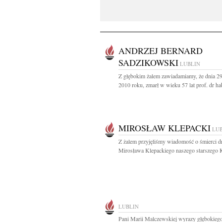
ANDRZEJ BERNARD
SADZIKOWSKI
LUBLIN
Z głębokim żalem zawiadamiamy, że dnia 2
2010 roku, zmarł w wieku 57 lat prof. dr hab
MIROSŁAW KLEPACKI
LU
Z żalem przyjęliśmy wiadomość o śmierci dr
Mirosława Klepackiego naszego starszego Ko
LUBLIN
Pani Marii Malczewskiej wyrazy głębokieg