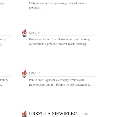
ją...
Małgorzacie wyrazy głębokiego współczucia z
powodu...
LUBLIN
razy
Koleżance Annie Trusz-Krok wyrazy serdecznego
...
współczucia z powodu śmierci Teścia składają...
LUBLIN
uratury
Pani Alinie Cygańczuk Zastępcy Prokuratora
...
Rejonowego Lublin - Północ wyrazy szczerego i...
URSZULA SIEWIELEC
LUBLIN