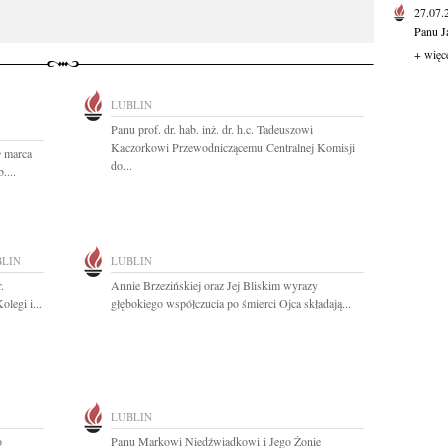
27.07
Panu J
+ więc
LUBLIN
Panu prof. dr. hab. inż. dr. h.c. Tadeuszowi
Kaczorkowi Przewodniczącemu Centralnej Komisji
9 marca
do...
....
BLIN
LUBLIN
.
Annie Brzezińskiej oraz Jej Bliskim wyrazy
legi i...
głębokiego współczucia po śmierci Ojca składają...
LUBLIN
o
Panu Markowi Niedźwiadkowi i Jego Żonie