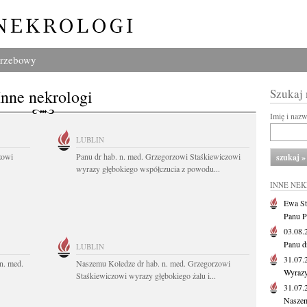
grzebowy
Inne nekrologi
Szukaj
Imię i naz
LUBLIN
zowi
Panu dr hab. n. med. Grzegorzowi Staśkiewiczowi
wyrazy głębokiego współczucia z powodu...
INNE NE
Ewa St
Panu P
03.08
Panu d
LUBLIN
31.07
n. med.
Naszemu Koledze dr hab. n. med. Grzegorzowi
Wyrazy
Staśkiewiczowi wyrazy głębokiego żalu i...
31.07
Naszem