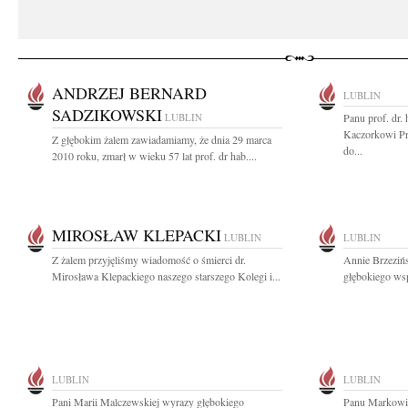
ANDRZEJ BERNARD
LUBLIN
SADZIKOWSKI
LUBLIN
Panu prof. dr. 
Kaczorkowi Pr
Z głębokim żalem zawiadamiamy, że dnia 29 marca
do...
2010 roku, zmarł w wieku 57 lat prof. dr hab....
MIROSŁAW KLEPACKI
LUBLIN
LUBLIN
Z żalem przyjęliśmy wiadomość o śmierci dr.
Annie Brzezińs
Mirosława Klepackiego naszego starszego Kolegi i...
głębokiego wsp
LUBLIN
LUBLIN
Pani Marii Malczewskiej wyrazy głębokiego
Panu Markowi 