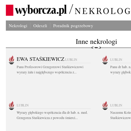
Nekrologi
Odeszli
Poradnik pogrzebowy
Inne nekrologi
EWA STAŚKIEWICZ
LUBLIN
LUBLIN
Panu Profesorowi Grzegorzowi Staśkiewiczowi
Panu dr hab. 
wyrazy żalu i najgłębszego współczucia z...
wyrazy głębok
LUBLIN
LUBLIN
Wyrazy głębokiego współczucia dla dr hab. n. med.
Naszemu Koled
Grzegorza Staśkiewicza z powodu śmierci...
Staśkiewiczowi