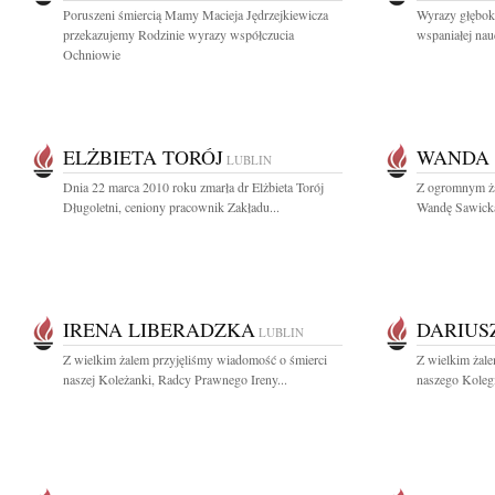
Poruszeni śmiercią Mamy Macieja Jędrzejkiewicza
Wyrazy głębok
przekazujemy Rodzinie wyrazy współczucia
wspaniałej nauc
Ochniowie
ELŻBIETA TORÓJ
WANDA 
LUBLIN
Dnia 22 marca 2010 roku zmarła dr Elżbieta Torój
Z ogromnym ża
Długoletni, ceniony pracownik Zakładu...
Wandę Sawicką
IRENA LIBERADZKA
DARIUS
LUBLIN
Z wielkim żalem przyjęliśmy wiadomość o śmierci
Z wielkim żal
naszej Koleżanki, Radcy Prawnego Ireny...
naszego Koleg