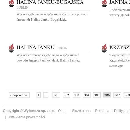
HALINA JANKU-BUGAJSKA
JANINA
LUBLIN
Rodzinie zmarł
Wyrazy głębokiego współczucia Rodzinie z powodu
wyrazy głęboki
śmierci dr Haliny Janku-Bogajskiej...
HALINA JANKU
KRZYSZ
LUBLIN
Wyrazy szczerego i głębokiego współczucia z
Z ogromnym ż
powodu śmierci Pani lek. dent. Haliny Janku...
Krzysztofa Pi
szczerego...
« poprzednie
1
...
301
302
303
304
305
306
307
308
następne »
Copyright © Wyborcza sp. z o.o.
O nas
Staże u nas
Reklama
Polityka 
Ustawienia prywatności