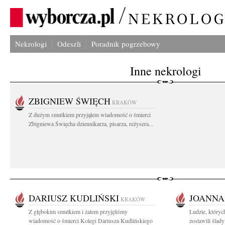
Nekrologi
Odeszli
Poradnik pogrzebowy
Inne nekrologi
ZBIGNIEW ŚWIĘCH
KRAKÓW
Z dużym smutkiem przyjąłem wiadomość o śmierci
Zbigniewa Święcha dziennikarza, pisarza, reżysera...
DARIUSZ KUDLIŃSKI
JOANNA
KRAKÓW
Z głębokim smutkiem i żalem przyjęliśmy
Ludzie, któryc
wiadomość o śmierci Kolegi Dariusza Kudlińskiego
zostawili ślad