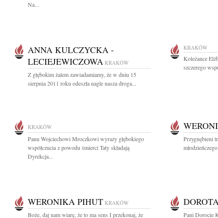
Na...
ANNA KULCZYCKA -
KRAKÓW
Koleżance Elżb
LECIEJEWICZOWA
KRAKÓW
szczerego wspó
Z głębokim żalem zawiadamiamy, że w dniu 15
sierpnia 2011 roku odeszła nagle nasza droga...
WERONI
KRAKÓW
Panu Wojciechowi Mroczkowi wyrazy głębokiego
Przygnębieni t
współczucia z powodu śmierci Taty składają
młodzieńczego 
Dyrekcja...
WERONIKA PIHUT
DOROT
KRAKÓW
Boże, daj nam wiarę, że to ma sens I przekonaj, że
Pani Dorocie 