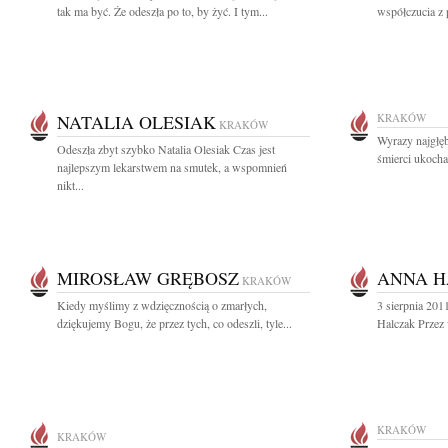
tak ma być. Że odeszła po to, by żyć. I tym...
współczucia z 
NATALIA OLESIAK
KRAKÓW
KRAKÓW
Wyrazy najgłę
Odeszła zbyt szybko Natalia Olesiak Czas jest
śmierci ukocha
najlepszym lekarstwem na smutek, a wspomnień
nikt...
MIROSŁAW GRĘBOSZ
ANNA H
KRAKÓW
Kiedy myślimy z wdzięcznością o zmarłych,
3 sierpnia 201
dziękujemy Bogu, że przez tych, co odeszli, tyle...
Halczak Przez w
KRAKÓW
KRAKÓW