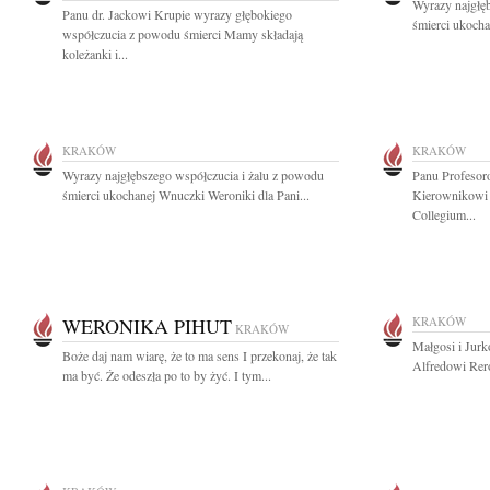
Wyrazy najgłę
Panu dr. Jackowi Krupie wyrazy głębokiego
śmierci ukocha
współczucia z powodu śmierci Mamy składają
koleżanki i...
KRAKÓW
KRAKÓW
Wyrazy najgłębszego współczucia i żalu z powodu
Panu Profesor
śmierci ukochanej Wnuczki Weroniki dla Pani...
Kierownikowi K
Collegium...
WERONIKA PIHUT
KRAKÓW
KRAKÓW
Małgosi i Jurk
Boże daj nam wiarę, że to ma sens I przekonaj, że tak
Alfredowi Rer
ma być. Że odeszła po to by żyć. I tym...