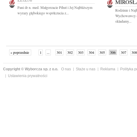
KRAKÓW
MIROSŁ
Pani dr n. med. Małgorzacie Pihut i Jej Najbliższym
Rodzinie i Na
wyrazy głębokiego współczucia z...
Wychowawcy dr
składamy...
« poprzednie
1
...
301
302
303
304
305
306
307
308
następne »
Copyright © Wyborcza sp. z o.o.
O nas
Staże u nas
Reklama
Polityka 
Ustawienia prywatności