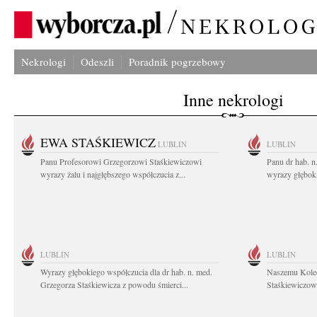
Nekrologi
Odeszli
Poradnik pogrzebowy
Inne nekrologi
EWA STAŚKIEWICZ
LUBLIN
LUBLIN
Panu Profesorowi Grzegorzowi Staśkiewiczowi
Panu dr hab. 
wyrazy żalu i najgłębszego współczucia z...
wyrazy głębok
LUBLIN
LUBLIN
Wyrazy głębokiego współczucia dla dr hab. n. med.
Naszemu Koled
Grzegorza Staśkiewicza z powodu śmierci...
Staśkiewiczowi