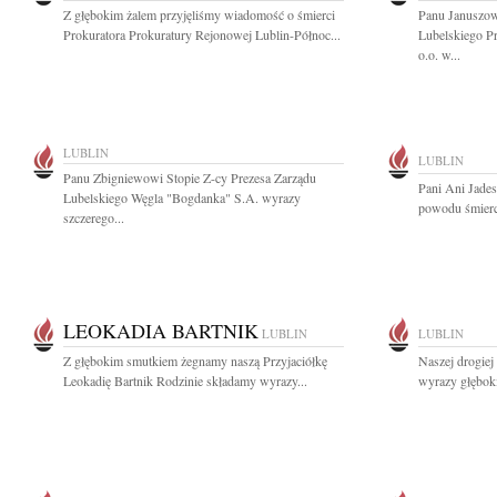
Z głębokim żalem przyjęliśmy wiadomość o śmierci
Panu Januszo
Prokuratora Prokuratury Rejonowej Lublin-Północ...
Lubelskiego P
o.o. w...
LUBLIN
LUBLIN
Panu Zbigniewowi Stopie Z-cy Prezesa Zarządu
Pani Ani Jade
Lubelskiego Węgla "Bogdanka" S.A. wyrazy
powodu śmierci
szczerego...
LEOKADIA BARTNIK
LUBLIN
LUBLIN
Z głębokim smutkiem żegnamy naszą Przyjaciółkę
Naszej drogie
Leokadię Bartnik Rodzinie składamy wyrazy...
wyrazy głęboki