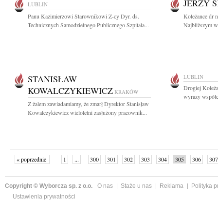
JERZY 
LUBLIN
Panu Kazimierzowi Starownikowi Z-cy Dyr. ds.
Koleżance dr n
Technicznych Samodzielnego Publicznego Szpitala...
Najbliższym wy
STANISŁAW
LUBLIN
Drogiej Koleża
KOWALCZYKIEWICZ
KRAKÓW
wyrazy współcz
Z żalem zawiadamiamy, że zmarł Dyrektor Stanisław
Kowalczykiewicz wieloletni zasłużony pracownik...
« poprzednie
1
...
300
301
302
303
304
305
306
307
następne »
Copyright © Wyborcza sp. z o.o.
O nas
Staże u nas
Reklama
Polityka 
Ustawienia prywatności