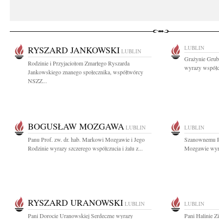
RYSZARD JANKOWSKI
LUBLIN
LUBLIN
Grażynie Grube
Rodzinie i Przyjaciołom Zmarłego Ryszarda
wyrazy współcz
Jankowskiego znanego społecznika, współtwórcy
NSZZ...
BOGUSŁAW MOZGAWA
LUBLIN
LUBLIN
Panu Prof. zw. dr. hab. Markowi Mozgawie i Jego
Szanownemu Pa
Rodzinie wyrazy szczerego współczucia i żalu z...
Mozgawie wyra
RYSZARD URANOWSKI
LUBLIN
LUBLIN
Pani Dorocie Uranowskiej Serdeczne wyrazy
Pani Halinie Z