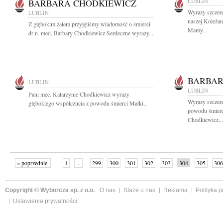
BARBARA CHODKIEWICZ
LUBLIN
Wyrazy szczere
LUBLIN
naszej Koleża
Z głębokim żalem przyjęliśmy wiadomość o śmierci
Mamy...
dr n. med. Barbary Chodkiewicz Serdeczne wyrazy...
BARBAR
LUBLIN
LUBLIN
Pani mec. Katarzynie Chodkiewicz wyrazy
Wyrazy szczere
głębokiego współczucia z powodu śmierci Matki...
powodu śmierci
Chodkiewicz...
« poprzednie
1
...
299
300
301
302
303
304
305
306
następne »
Copyright © Wyborcza sp. z o.o.
O nas
Staże u nas
Reklama
Polityka 
Ustawienia prywatności