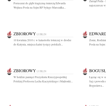
Zarząd Perła -
Poruszeni do głębi tragiczną śmiercią Edwarda
najszczersze w
Wojtasa Posła na Sejm RP byłego Marszałka...
ZBIOROWY
EDWARD
LUBLIN
10 kwietnia 2010 r. w katastrofie lotniczej w drodze
Żonie, Rodzini
do Katynia, miejsca kaźni tysięcy polskich...
Posła na Sejm 
ZBIOROWY
BOGUS
LUBLIN
W hołdzie pamięci Prezydenta Rzeczypospolitej
Łącząc się w 
Polskiej Profesora Lecha Kaczyńskiego i Małżonki...
Saj z powodu 
Bogusława...