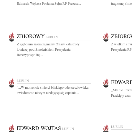
Edwarda Wojtasa Posła na Sejm RP Prezesa...
tragicznej śmi
ZBIOROWY
ZBIOR
LUBLIN
Z głębokim żalem żegnamy Ofiary katastrofy
Z wielkim smu
lotniczej pod Smoleńskiem Prezydenta
Prezydenta RP
Rzeczypospolitej...
LUBLIN
EDWARD
"...W momencie śmierci bliskiego uderza człowieka
,,My nie umrze
świadomość niczym niedającej się zapełnić...
Przeklęty czas 
EDWARD WOJTAS
LUBLIN
LUBLIN