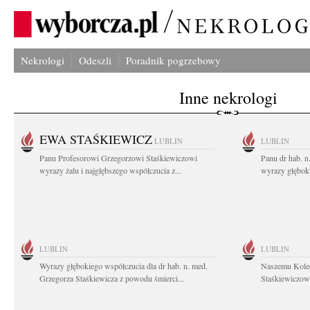
Nekrologi
Odeszli
Poradnik pogrzebowy
Inne nekrologi
EWA STAŚKIEWICZ
LUBLIN
LUBLIN
Panu Profesorowi Grzegorzowi Staśkiewiczowi
Panu dr hab. 
wyrazy żalu i najgłębszego współczucia z...
wyrazy głębok
LUBLIN
LUBLIN
Wyrazy głębokiego współczucia dla dr hab. n. med.
Naszemu Koled
Grzegorza Staśkiewicza z powodu śmierci...
Staśkiewiczowi