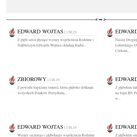
EDWARD WOJTAS
EDWARD
LUBLIN
Z głębi serca płynące wyrazy współczucia Rodzinie i
Naszej Drogie
Najbliższym Edwarda Wojtasa składają Radni...
Lubelskiego O
Córkom...
ZBIOROWY
EDWARD
LUBLIN
Z powodu tragicznej śmierci, która głęboko dotknęła
Z głębokim ża
wszystkich Polaków Prezydenta...
na Sejm RP, P
w...
EDWARD WOJTAS
EDWARD
LUBLIN
Wyrazy szczerego i głębokiego współczucia Rodzinie
Z głębokim sm