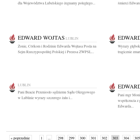
dla Województwa Lubelskiego żegnamy poległego...
śmierci Edward
EDWARD WOJTAS
EDWARD
LUBLIN
Żonie, Córkom i Rodzinie Edwarda Wojtasa Posła na
Wyrazy głęboki
Sejm Rzeczypospolitej Polskiej i Prezesa ZWPSL...
tragicznie zma
LUBLIN
EDWARD
Pani Beacie Przeniosło sędziemu Sądu Okręgowego
Pani mgr Moni
w Lublinie wyrazy szczerego żalu i...
współczucia z 
Edwarda...
« poprzednie
1
...
298
299
300
301
302
303
304
305