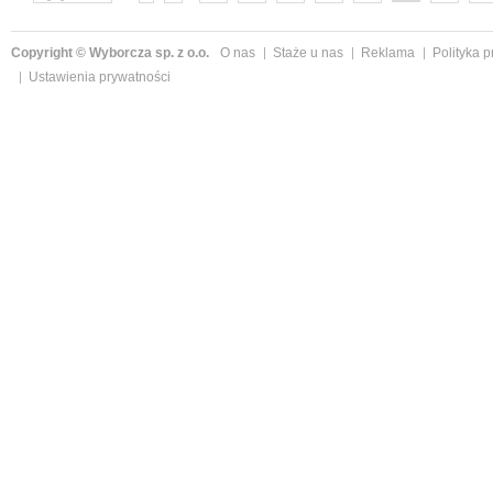
następne »
Copyright © Wyborcza sp. z o.o.
O nas
Staże u nas
Reklama
Polityka 
Ustawienia prywatności