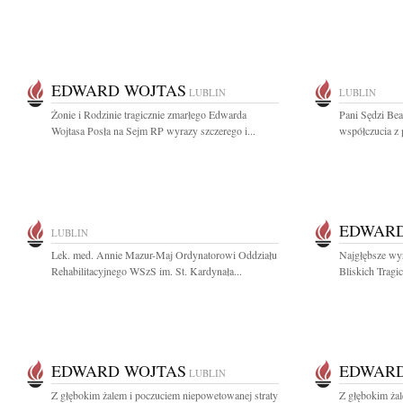
EDWARD WOJTAS
LUBLIN
LUBLIN
Żonie i Rodzinie tragicznie zmarłego Edwarda
Pani Sędzi Bea
Wojtasa Posła na Sejm RP wyrazy szczerego i...
współczucia z 
EDWARD
LUBLIN
Lek. med. Annie Mazur-Maj Ordynatorowi Oddziału
Najgłębsze wyr
Rehabilitacyjnego WSzS im. St. Kardynała...
Bliskich Tragic
EDWARD WOJTAS
EDWARD
LUBLIN
Z głębokim żalem i poczuciem niepowetowanej straty
Z głębokim żal