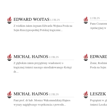
EDWARD WOJTAS
LUBLIN
LUBLIN
Panu Cezaremu
Z wielkim żalem żegnam Edwarda Wojtasa Posła na
Apelacyjnej w 
Sejm Rzeczypospolitej Polskiej tragicznie...
MICHAŁ HAJNOS
EDWARD
LUBLIN
Z głębokim żalem przyjęliśmy wiadomość o
Żonie, Rodzini
tragicznej śmierci naszego nieodżałowanego Kolegi
Posła na Sejm 
dr....
MICHAŁ HAJNOS
LESZEK
LUBLIN
Pani prof. dr hab. Monice Waksmundzkiej-Hajnos
Pogrążeni w gł
wyrazy najgłębszego współczucia z powodu...
śmierci Leszka