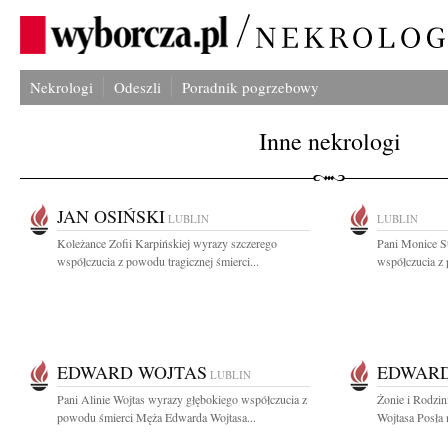
Nekrologi
Odeszli
Poradnik pogrzebowy
Inne nekrologi
JAN OSIŃSKI
LUBLIN
LUBLIN
Koleżance Zofii Karpińskiej wyrazy szczerego
Pani Monice S
współczucia z powodu tragicznej śmierci...
współczucia z 
EDWARD WOJTAS
EDWARD
LUBLIN
Pani Alinie Wojtas wyrazy głębokiego współczucia z
Żonie i Rodzin
powodu śmierci Męża Edwarda Wojtasa...
Wojtasa Posła 