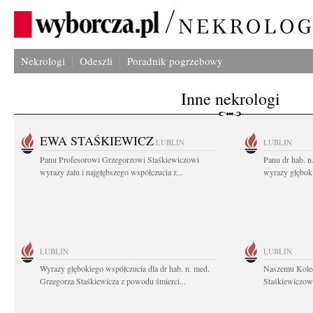
Nekrologi
Odeszli
Poradnik pogrzebowy
Inne nekrologi
EWA STAŚKIEWICZ
LUBLIN
LUBLIN
Panu Profesorowi Grzegorzowi Staśkiewiczowi
Panu dr hab. 
wyrazy żalu i najgłębszego współczucia z...
wyrazy głębok
LUBLIN
LUBLIN
Wyrazy głębokiego współczucia dla dr hab. n. med.
Naszemu Koled
Grzegorza Staśkiewicza z powodu śmierci...
Staśkiewiczowi