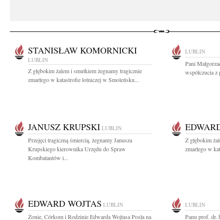
STANISŁAW KOMORNICKI
LUBLIN
LUBLIN
Pani Małgorza
Z głębokim żalem i smutkiem żegnamy tragicznie
współczucia z 
zmarłego w katastrofie lotniczej w Smoleńsku...
JANUSZ KRUPSKI
EDWARD
LUBLIN
Przejęci tragiczną śmiercią, żegnamy Janusza
Z głębokim żal
Krupskiego kierownika Urzędu do Spraw
zmarłego w kat
Kombatantów i...
EDWARD WOJTAS
LUBLIN
LUBLIN
Żonie, Córkom i Rodzinie Edwarda Wojtasa Posła na
Panu prof. dr