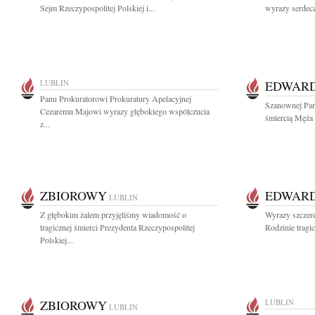
Sejm Rzeczypospolitej Polskiej i...
wyrazy serdec
LUBLIN
EDWARD
Panu Prokuratorowi Prokuratury Apelacyjnej
Szanownej Pani
Cezaremu Majowi wyrazy głębokiego współczucia
śmiercią Męża 
z...
ZBIOROWY
EDWARD
LUBLIN
Z głębokim żalem przyjęliśmy wiadomość o
Wyrazy szczere
tragicznej śmierci Prezydenta Rzeczypospolitej
Rodzinie tragi
Polskiej...
ZBIOROWY
LUBLIN
LUBLIN