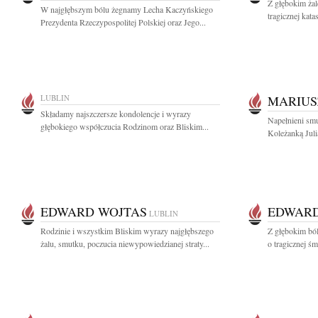
Z głębokim ża
W najgłębszym bólu żegnamy Lecha Kaczyńskiego
tragicznej kat
Prezydenta Rzeczypospolitej Polskiej oraz Jego...
LUBLIN
MARIUS
Składamy najszczersze kondolencje i wyrazy
Napełnieni smu
głębokiego współczucia Rodzinom oraz Bliskim...
Koleżanką Juli
EDWARD WOJTAS
EDWARD
LUBLIN
Rodzinie i wszystkim Bliskim wyrazy najgłębszego
Z głębokim bó
żalu, smutku, poczucia niewypowiedzianej straty...
o tragicznej ś