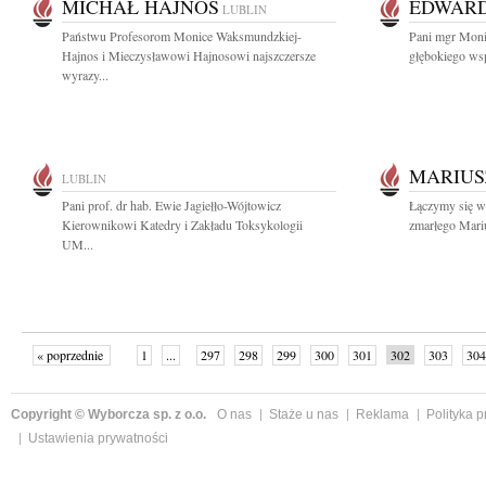
MICHAŁ HAJNOS
EDWARD
LUBLIN
Państwu Profesorom Monice Waksmundzkiej-
Pani mgr Moni
Hajnos i Mieczysławowi Hajnosowi najszczersze
głębokiego wsp
wyrazy...
MARIUS
LUBLIN
Pani prof. dr hab. Ewie Jagiełło-Wójtowicz
Łączymy się w 
Kierownikowi Katedry i Zakładu Toksykologii
zmarłego Mariu
UM...
« poprzednie
1
...
297
298
299
300
301
302
303
304
następne »
Copyright © Wyborcza sp. z o.o.
O nas
Staże u nas
Reklama
Polityka 
Ustawienia prywatności