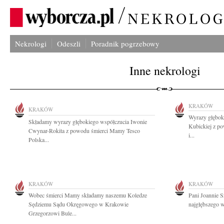
Nekrologi
Odeszli
Poradnik pogrzebowy
Inne nekrologi
KRAKÓW
KRAKÓW
Wyrazy głębok
Składamy wyrazy głębokiego współczucia Iwonie
Kubickiej z po
Cwynar-Rokita z powodu śmierci Mamy Tesco
i...
Polska...
KRAKÓW
KRAKÓW
Wobec śmierci Mamy składamy naszemu Koledze
Pani Joannie 
Sędziemu Sądu Okręgowego w Krakowie
najgłębszego w
Grzegorzowi Bule...