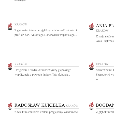
KRAKÓW
ANIA P
Z głębokim żalem przyjęliśmy wiadomość o śmierci
KRAKÓW
prof. dr. hab. Antoniego Dancewicza wspaniałego...
Zmarła nagle n
Ania Piątkowsk
KRAKÓW
KRAKÓW
Drogiemu Koledze Arkowi wyrazy głębokiego
Szanownemu P
współczucia z powodu śmierci Taty składają...
Szargutowi wy
w...
RADOSŁAW KUKIEŁKA
BOGDAN
KRAKÓW
Z wielkim smutkiem i żalem przyjęliśmy wiadomość
Z głębokim ża