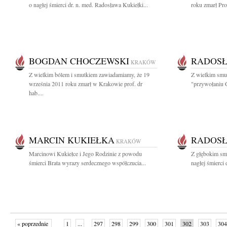
o nagłej śmierci dr. n. med. Radosława Kukiełki...
roku zmarł Pro
BOGDAN CHOCZEWSKI
RADOSŁ
KRAKÓW
Z wielkim bólem i smutkiem zawiadamiamy, że 19
Z wielkim smu
września 2011 roku zmarł w Krakowie prof. dr
"przywołaniu G
hab....
MARCIN KUKIEŁKA
RADOSŁ
KRAKÓW
Marcinowi Kukiełce i Jego Rodzinie z powodu
Z głębokim sm
śmierci Brata wyrazy serdecznego współczucia...
nagłej śmierci 
« poprzednie
1
...
297
298
299
300
301
302
303
304