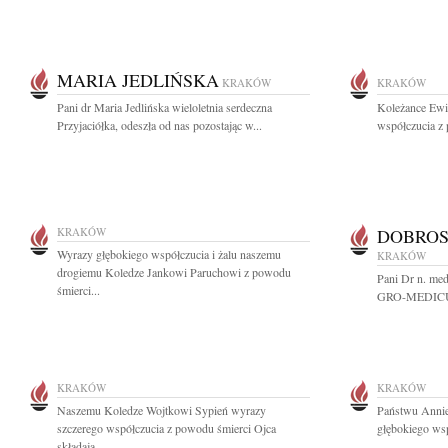
MARIA JEDLIŃSKA
KRAKÓW
KRAKÓW
Pani dr Maria Jedlińska wieloletnia serdeczna
Koleżance Ewi
Przyjaciółka, odeszła od nas pozostając w...
współczucia z 
KRAKÓW
DOBROS
Wyrazy głębokiego współczucia i żalu naszemu
KRAKÓW
drogiemu Koledze Jankowi Paruchowi z powodu
Pani Dr n. me
śmierci...
GRO-MEDICUS 
KRAKÓW
KRAKÓW
Naszemu Koledze Wojtkowi Sypień wyrazy
Państwu Annie
szczerego współczucia z powodu śmierci Ojca
głębokiego wsp
składają...