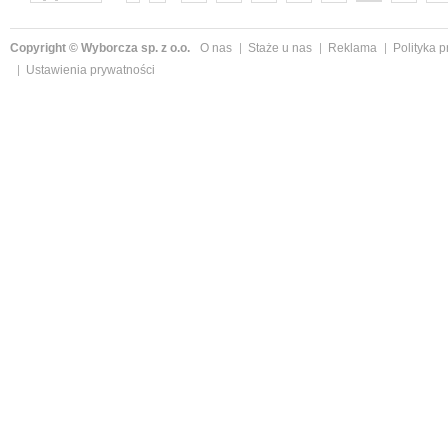
następne »
Copyright © Wyborcza sp. z o.o.
O nas
Staże u nas
Reklama
Polityka 
Ustawienia prywatności