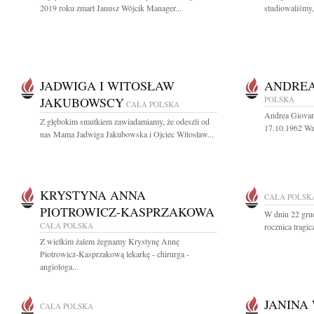
2019 roku zmarł Janusz Wójcik Manager...
studiowaliśmy
JADWIGA I WITOSŁAW
ANDREA
JAKUBOWSCY
POLSKA
CAŁA POLSKA
Andrea Giovan
Z głębokim smutkiem zawiadamiamy, że odeszli od
17.10.1962 War
nas Mama Jadwiga Jakubowska i Ojciec Witosław...
KRYSTYNA ANNA
CAŁA POLSK
PIOTROWICZ-KASPRZAKOWA
W dniu 22 grud
CAŁA POLSKA
rocznica tragi
Z wielkim żalem żegnamy Krystynę Annę
Piotrowicz-Kasprzakową lekarkę - chirurga -
angiologa...
JANINA
CAŁA POLSKA