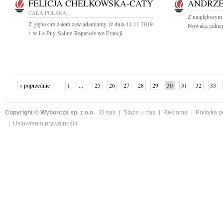
FELICJA CHEŁKOWSKA-CATY
ANDRZE
CAŁA POLSKA
Z najgłębszym
Z głębokim żalem zawiadamiamy, iż dnia 14.11.2019
Nowaka jedneg
r. w Le Puy-Sainte-Réparade we Francji...
« poprzednie
1
...
25
26
27
28
29
30
31
32
33
»
Copyright © Wyborcza sp. z o.o.
O nas
Staże u nas
Reklama
Polityka 
Ustawienia prywatności