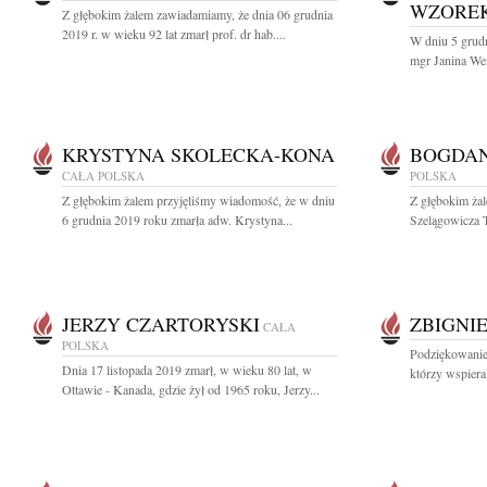
WZORE
Z głębokim żalem zawiadamiamy, że dnia 06 grudnia
2019 r. w wieku 92 lat zmarł prof. dr hab....
W dniu 5 grudn
mgr Janina We
KRYSTYNA SKOLECKA-KONA
BOGDAN
CAŁA POLSKA
POLSKA
Z głębokim żalem przyjęliśmy wiadomość, że w dniu
Z głębokim ża
6 grudnia 2019 roku zmarła adw. Krystyna...
Szelągowicza T
JERZY CZARTORYSKI
ZBIGNI
CAŁA
POLSKA
Podziękowanie
Dnia 17 listopada 2019 zmarł, w wieku 80 lat, w
którzy wspieral
Ottawie - Kanada, gdzie żył od 1965 roku, Jerzy...