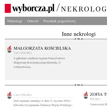
Nekrologi
Odeszli
Poradnik pogrzebowy
Inne nekrologi
MAŁGORZATA KOŚCIELSKA
CAŁA POLSKA
Z głębokim smutkiem żegnam Panią Profesor
Małgorzatę Kościelską moją Mentorkę. Z
wdzięcznością...
ZOFIA 
CAŁA POLSKA
POLSKA
Dziś żegnamy zmarłego w dniu 21 stycznia 2020 r.
Uniwersytet M
Edwarda Szczepaniaka Żołnierza Wojska Polskiego...