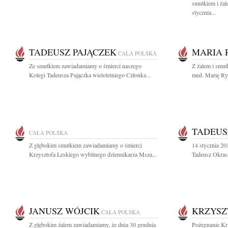
smutkiem i żal
stycznia...
TADEUSZ PAJĄCZEK
MARIA 
CAŁA POLSKA
Ze smutkiem zawiadamiamy o śmierci naszego
Z żalem i smut
Kolegi Tadeusza Pajączka wieloletniego Członka...
med. Marię R
TADEUS
CAŁA POLSKA
Z głębokim smutkiem zawiadamiamy o śmierci
14 stycznia 2
Krzysztofa Leskiego wybitnego dziennikarza Msza...
Tadeusz Okrasa
JANUSZ WÓJCIK
KRZYSZ
CAŁA POLSKA
Z głębokim żalem zawiadamiamy, że dnia 30 grudnia
Pożegnanie Kr