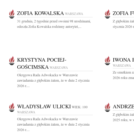
ZOFIA KOWALSKA
ZOFIA 
WARSZAWA
31 grudnia, 2 tygodnie przed swoimi 98 urodzinami,
Z głębokim ża
odeszła Zofia Kowalska rodzinny autorytet,...
stycznia 2026 
KRYSTYNA POCIEJ-
IWONA 
GOŚCIMSKA
WARSZAWA
WARSZAWA
Ze smutkiem z
Okręgowa Rada Adwokacka w Warszawie
2026 roku zmar
zawiadamia z głębokim żalem, że w dniu 2 stycznia
2026 r....
WŁADYSŁAW ULICKI
ANDRZE
WIEK: 100
WARSZAWA
Z głębokim ża
Okręgowa Rada Adwokacka w Warszawie
2025 roku, w wi
zawiadamia z głębokim żalem, że w dniu 2 stycznia
2026 r....