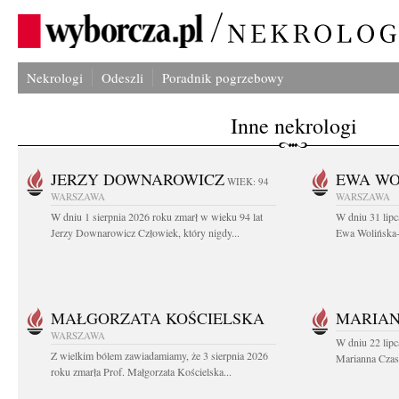
Nekrologi
Odeszli
Poradnik pogrzebowy
Inne nekrologi
JERZY DOWNAROWICZ
EWA WO
WIEK: 94
WARSZAWA
WARSZAWA
W dniu 1 sierpnia 2026 roku zmarł w wieku 94 lat
W dniu 31 lipc
Jerzy Downarowicz Człowiek, który nigdy...
Ewa Wolińska-W
MAŁGORZATA KOŚCIELSKA
MARIAN
WARSZAWA
W dniu 22 lipc
Z wielkim bólem zawiadamiamy, że 3 sierpnia 2026
Marianna Czas
roku zmarła Prof. Małgorzata Kościelska...