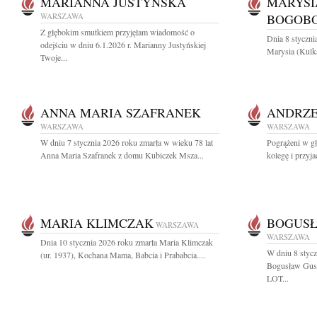
MARIANNA JUSTYŃSKA
MARYSI
WARSZAWA
BOGOB
Z głębokim smutkiem przyjęłam wiadomość o
Dnia 8 styczni
odejściu w dniu 6.1.2026 r. Marianny Justyńskiej
Marysia (Kulk
Twoje...
ANNA MARIA SZAFRANEK
ANDRZE
WARSZAWA
WARSZAWA
W dniu 7 stycznia 2026 roku zmarła w wieku 78 lat
Pogrążeni w g
Anna Maria Szafranek z domu Kubiczek Msza...
kolegę i przyja
MARIA KLIMCZAK
BOGUS
WARSZAWA
WARSZAWA
Dnia 10 stycznia 2026 roku zmarła Maria Klimczak
W dniu 8 stycz
(ur. 1937), Kochana Mama, Babcia i Prababcia....
Bogusław Gust
LOT...