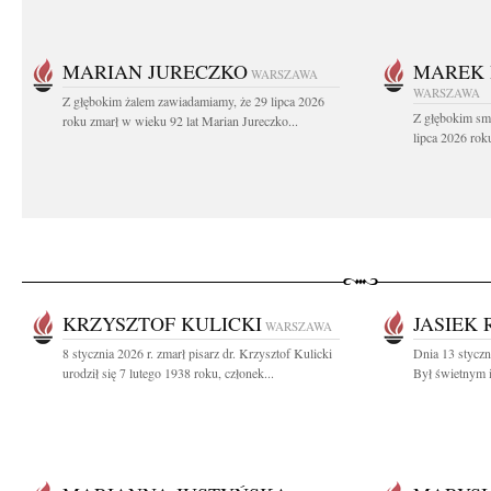
MARIAN JURECZKO
MAREK 
WARSZAWA
WARSZAWA
Z głębokim żalem zawiadamiamy, że 29 lipca 2026
Z głębokim sm
roku zmarł w wieku 92 lat Marian Jureczko...
lipca 2026 rok
KRZYSZTOF KULICKI
JASIEK
WARSZAWA
8 stycznia 2026 r. zmarł pisarz dr. Krzysztof Kulicki
Dnia 13 styczn
urodził się 7 lutego 1938 roku, członek...
Był świetnym i