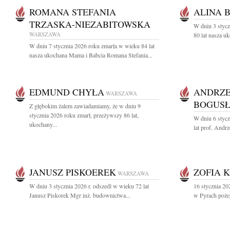
ROMANA STEFANIA
ALINA 
TRZASKA-NIEZABITOWSKA
W dniu 3 stycz
WARSZAWA
80 lat nasza u
W dniu 7 stycznia 2026 roku zmarła w wieku 84 lat
nasza ukochana Mama i Babcia Romana Stefania...
EDMUND CHYŁA
ANDRZE
WARSZAWA
BOGUSŁ
Z głębokim żalem zawiadamiamy, że w dniu 9
stycznia 2026 roku zmarł, przeżywszy 86 lat,
W dniu 6 stycz
ukochany...
lat prof. Andr
JANUSZ PISKOEREK
ZOFIA 
WARSZAWA
W dniu 3 stycznia 2026 r. odszedl w wieku 72 lat
16 stycznia 20
Janusz Piskorek Mgr inż. budownictwa...
w Pyrach poże