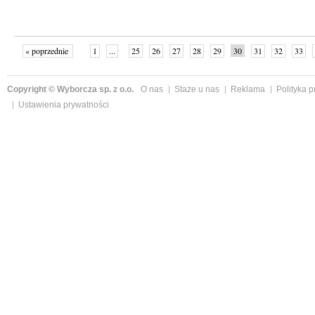
« poprzednie
1
...
25
26
27
28
29
30
31
32
33
»
Copyright © Wyborcza sp. z o.o.
O nas
Staże u nas
Reklama
Polityka 
Ustawienia prywatności