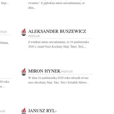
 Mąż...
światem." Z głębokim żalem zawiadamiamy, że
dnia...
ALEKSANDER BUSZEWICZ
ZNAŃ
POZNAŃ
Z wielkim żalem zawiadamiam, że 24 października
a Mama,
2020 r. zmarł Nasz Kochany Mąż, Tatuś, Teść,...
MIRON HYNEK
POZNAŃ
W dniu 24 października 2020 roku odszedł od nas
020 roku
nasz ukochany Mąż, Tato, Teść i Dziadek Miron...
,...
JANUSZ RYL-
NAŃ