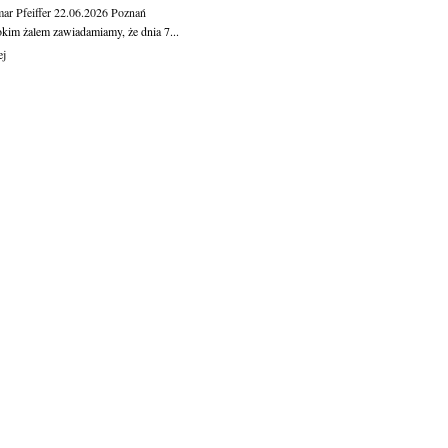
ar Pfeiffer
22.06.2026
Poznań
okim żalem zawiadamiamy, że dnia 7...
ej