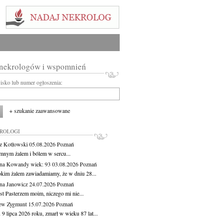
 nekrologów i wspomnień
wisko lub numer ogłoszenia:
+ szukanie zaawansowane
KROLOGI
z Kotłowski
05.08.2026
Poznań
mnym żalem i bólem w sercu...
yna Kowandy
wiek: 93
03.08.2026
Poznań
okim żalem zawiadamiamy, że w dniu 28...
na Janowicz
24.07.2026
Poznań
st Pasterzem moim, niczego mi nie...
ew Zygmunt
15.07.2026
Poznań
9 lipca 2026 roku, zmarł w wieku 87 lat...