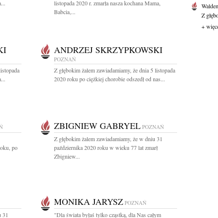
...
listopada 2020 r. zmarła nasza kochana Mama,
Waldem
Babcia,...
Z głęb
+ więc
KI
ANDRZEJ SKRZYPKOWSKI
POZNAŃ
listopada
Z głębokim żalem zawiadamiamy, że dnia 5 listopada
...
2020 roku po ciężkiej chorobie odszedł od nas...
ZBIGNIEW GABRYEL
Ń
POZNAŃ
Z głębokim żalem zawiadamiamy, że w dniu 31
roku, po
października 2020 roku w wieku 77 lat zmarł
Zbigniew...
MONIKA JARYSZ
POZNAŃ
u 31
"Dla świata byłaś tylko cząstką, dla Nas całym