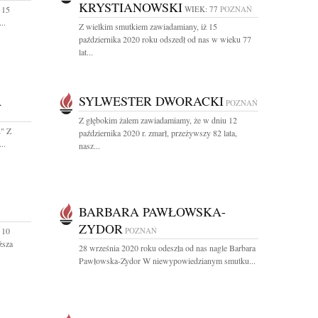
KRYSTIANOWSKI
 15
WIEK: 77
POZNAŃ
..
Z wielkim smutkiem zawiadamiany, iż 15
października 2020 roku odszedł od nas w wieku 77
lat...
A
SYLWESTER DWORACKI
POZNAŃ
Z głębokim żalem zawiadamiamy, że w dniu 12
h" Z
października 2020 r. zmarł, przeżywszy 82 lata,
..
nasz...
BARBARA PAWŁOWSKA-
ZYDOR
 10
POZNAŃ
ższa
28 września 2020 roku odeszła od nas nagle Barbara
Pawłowska-Zydor W niewypowiedzianym smutku...