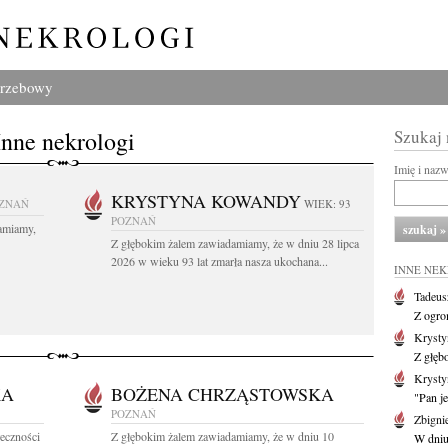
grzebowy
Inne nekrologi
Szukaj
Imię i naz
KRYSTYNA KOWANDY
ZNAŃ
WIEK: 93
POZNAŃ
amiamy,
Z głębokim żalem zawiadamiamy, że w dniu 28 lipca
2026 w wieku 93 lat zmarła nasza ukochana...
INNE NE
Tadeus
Z ogro
Kryst
Z głęb
Krysty
KA
BOŻENA CHRZĄSTOWSKA
"Pan je
POZNAŃ
Zbigni
łeczności
Z głębokim żalem zawiadamiamy, że w dniu 10
W dniu 