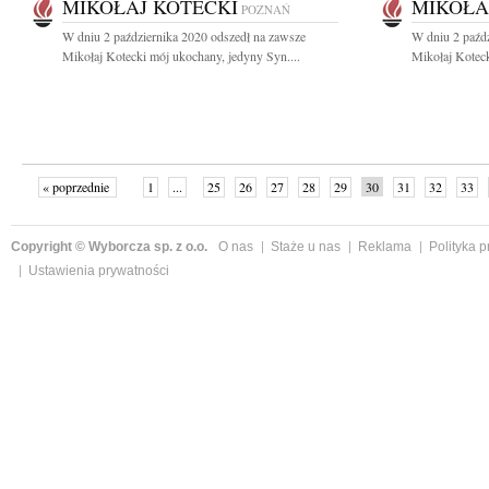
MIKOŁAJ KOTECKI
MIKOŁA
POZNAŃ
W dniu 2 października 2020 odszedł na zawsze
W dniu 2 paźdz
Mikołaj Kotecki mój ukochany, jedyny Syn....
Mikołaj Koteck
« poprzednie
1
...
25
26
27
28
29
30
31
32
33
»
Copyright © Wyborcza sp. z o.o.
O nas
Staże u nas
Reklama
Polityka 
Ustawienia prywatności