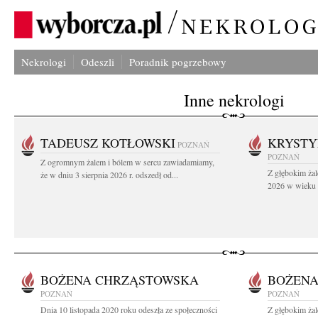
Nekrologi
Odeszli
Poradnik pogrzebowy
Inne nekrologi
TADEUSZ KOTŁOWSKI
KRYST
POZNAŃ
POZNAŃ
Z ogromnym żalem i bólem w sercu zawiadamiamy,
Z głębokim żal
że w dniu 3 sierpnia 2026 r. odszedł od...
2026 w wieku 9
BOŻENA CHRZĄSTOWSKA
BOŻENA
POZNAŃ
POZNAŃ
Dnia 10 listopada 2020 roku odeszła ze społeczności
Z głębokim ża