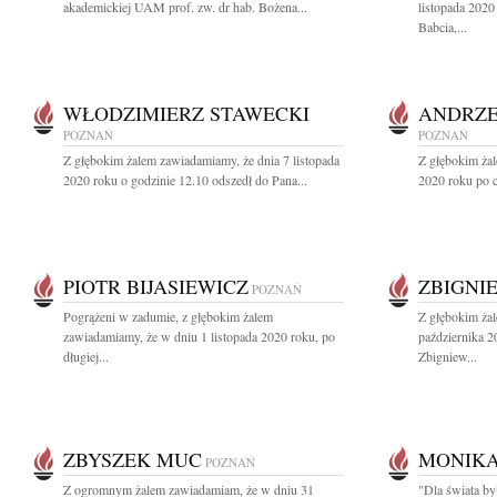
akademickiej UAM prof. zw. dr hab. Bożena...
listopada 2020
Babcia,...
WŁODZIMIERZ STAWECKI
ANDRZE
POZNAŃ
POZNAŃ
Z głębokim żalem zawiadamiamy, że dnia 7 listopada
Z głębokim żal
2020 roku o godzinie 12.10 odszedł do Pana...
2020 roku po c
PIOTR BIJASIEWICZ
ZBIGNI
POZNAŃ
Pogrążeni w zadumie, z głębokim żalem
Z głębokim ża
zawiadamiamy, że w dniu 1 listopada 2020 roku, po
października 2
długiej...
Zbigniew...
ZBYSZEK MUC
MONIKA
POZNAŃ
Z ogromnym żalem zawiadamiam, że w dniu 31
"Dla świata by