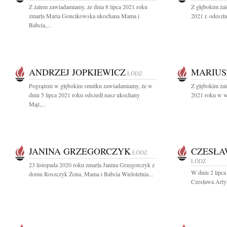
Z żalem zawiadamiamy, że dnia 8 lipca 2021 roku
Z głębokim żal
zmarła Maria Goncikowska ukochana Mama i
2021 r. odeszł
Babcia,...
ANDRZEJ JOPKIEWICZ
MARIUS
ŁÓDŹ
Pogrążeni w głębokim smutku zawiadamiamy, że w
Z głębokim żal
dniu 5 lipca 2021 roku odszedł nasz ukochany
2021 roku w wi
Mąż,...
JANINA GRZEGORCZYK
CZESŁA
ŁÓDŹ
ŁÓDŹ
23 listopada 2020 roku zmarła Janina Grzegorczyk z
W dniu 2 lipca
domu Roszczyk Żona, Mama i Babcia Wieloletnia...
Czesława Arty