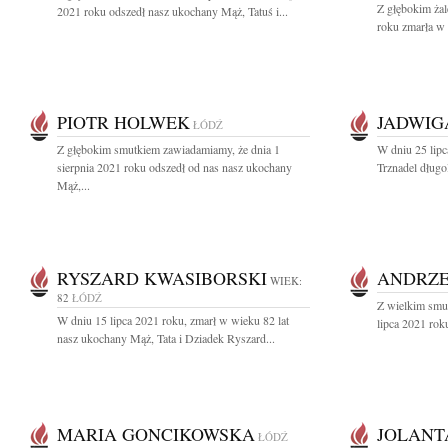
Z głębokim ża
2021 roku odszedł nasz ukochany Mąż, Tatuś i...
roku zmarła w 
PIOTR HOLWEK
JADWIG
ŁÓDŹ
Z głębokim smutkiem zawiadamiamy, że dnia 1
W dniu 25 lipc
sierpnia 2021 roku odszedł od nas nasz ukochany
Trznadel długo
Mąż,...
RYSZARD KWASIBORSKI
ANDRZE
WIEK:
82
ŁÓDŹ
Z wielkim smu
W dniu 15 lipca 2021 roku, zmarł w wieku 82 lat
lipca 2021 rok
nasz ukochany Mąż, Tata i Dziadek Ryszard...
MARIA GONCIKOWSKA
JOLANT
ŁÓDŹ