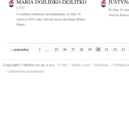
MARIA DOJLIDKO-DEJLITKO
JUSTYN
ŁÓDŹ
W dniu 25 cze
Z wielkim smutkiem zawiadamiamy, że dnia 29
Justyna Kurcz
czerwca 2021 roku odeszła nasza ukochana Mama
Maria...
« poprzednie
1
...
25
26
27
28
29
30
31
32
33
»
Copyright © Wyborcza sp. z o.o.
O nas
Staże u nas
Reklama
Polityka 
Ustawienia prywatności