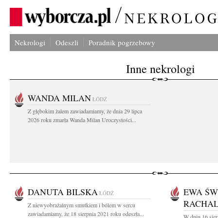
Nekrologi
Odeszli
Poradnik pogrzebowy
Inne nekrologi
WANDA MILAN
ŁÓDŹ
Z głębokim żalem zawiadamiamy, że dnia 29 lipca
2026 roku zmarła Wanda Milan Uroczystości...
DANUTA BILSKA
EWA ŚW
ŁÓDŹ
RACHA
Z niewyobrażalnym smutkiem i bólem w sercu
zawiadamiamy, że 18 sierpnia 2021 roku odeszła...
W dniu 16 sie