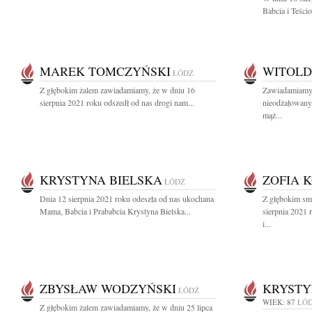
Babcia i Teśc
MAREK TOMCZYŃSKI
WITOLD
ŁÓDŹ
Z głębokim żalem zawiadamiamy, że w dniu 16
Zawiadamiamy,
sierpnia 2021 roku odszedł od nas drogi nam...
nieodżałowany
mąż...
KRYSTYNA BIELSKA
ZOFIA 
ŁÓDŹ
Dnia 12 sierpnia 2021 roku odeszła od nas ukochana
Z głębokim sm
Mama, Babcia i Prababcia Krystyna Bielska...
sierpnia 2021
i...
ZBYSŁAW WODZYŃSKI
KRYSTY
ŁÓDŹ
WIEK: 87
ŁÓ
Z głębokim żalem zawiadamiamy, że w dniu 25 lipca