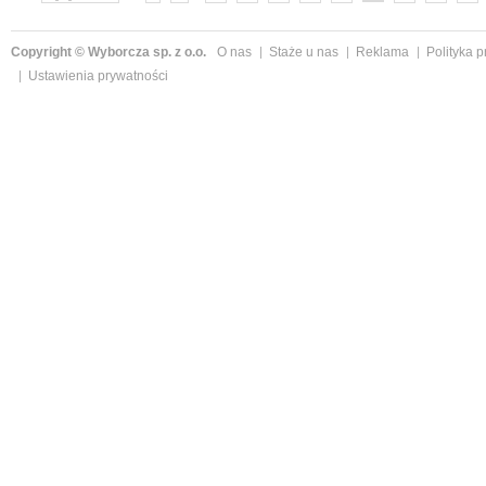
»
Copyright © Wyborcza sp. z o.o.
O nas
Staże u nas
Reklama
Polityka 
Ustawienia prywatności