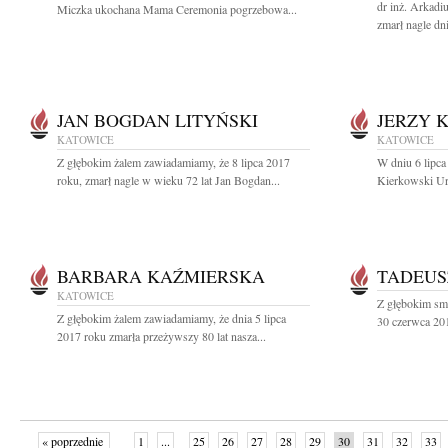
dr inż. Arkadi
Miczka ukochana Mama Ceremonia pogrzebowa...
zmarł nagle dn
JAN BOGDAN LITYŃSKI
JERZY 
KATOWICE
KATOWICE
Z głębokim żalem zawiadamiamy, że 8 lipca 2017
W dniu 6 lipca
roku, zmarł nagle w wieku 72 lat Jan Bogdan...
Kierkowski Ur
BARBARA KAŹMIERSKA
TADEUS
KATOWICE
Z głębokim sm
Z głębokim żalem zawiadamiamy, że dnia 5 lipca
30 czerwca 201
2017 roku zmarła przeżywszy 80 lat nasza...
« poprzednie
1
...
25
26
27
28
29
30
31
32
33