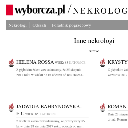
Nekrologi
Odeszli
Poradnik pogrzebowy
Inne nekrologi
HELENA ROSSA
KRYSTY
WIEK: 83
KATOWICE
Z głębokim żalem zawiadamiamy, że 25 sierpnia
Z głębokim ża
2017 roku w wieku 83 lat odeszła od nas Helena...
września 2017
JADWIGA BAHRYNOWSKA-
ROMAN 
FIC
WIEK: 85
KATOWICE
Dnia 23 sierpn
dr inż. Roman 
Z wielkim żalem zawiadamiamy, że przeżywszy 85
lat w dniu 28 sierpnia 2017 roku, odeszła od nas...